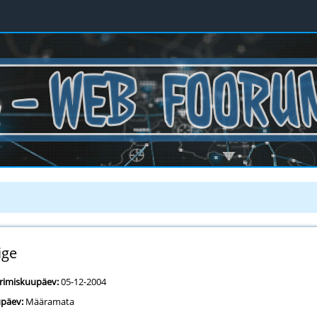
ige
erimiskuupäev:
05-12-2004
päev:
Määramata