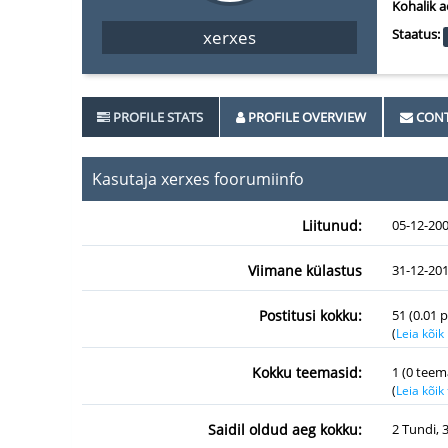
Kohalik a
Staatus:
xerxes
PROFILE STATS
PROFILE OVERVIEW
CONT
Kasutaja xerxes foorumiinfo
Liitunud:
05-12-20
Viimane külastus
31-12-201
Postitusi kokku:
51 (0.01 
(
Leia kõik
Kokku teemasid:
1 (0 teem
(
Leia kõi
Saidil oldud aeg kokku:
2 Tundi, 