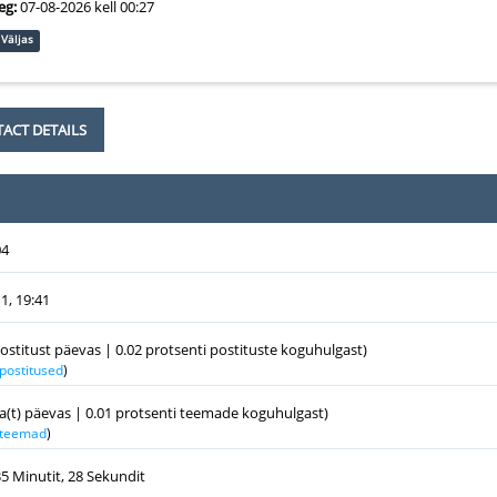
eg:
07-08-2026 kell 00:27
Väljas
ACT DETAILS
04
1, 19:41
postitust päevas | 0.02 protsenti postituste koguhulgast)
 postitused
)
a(t) päevas | 0.01 protsenti teemade koguhulgast)
k teemad
)
35 Minutit, 28 Sekundit