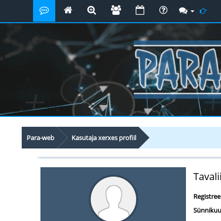
Para-web
Kasutaja xerxes profiil
Tavali
Registre
Sünnikuu