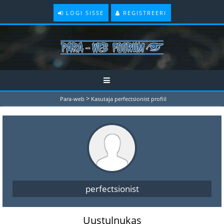
LOGI SISSE
REGISTREERI
>
Para-web
Kasutaja perfectsionist profiil
perfectsionist
Uustulnukas