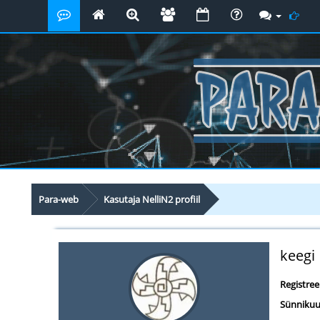
Para-web
Kasutaja NelliN2 profiil
keegi
Registre
Sünnikuu