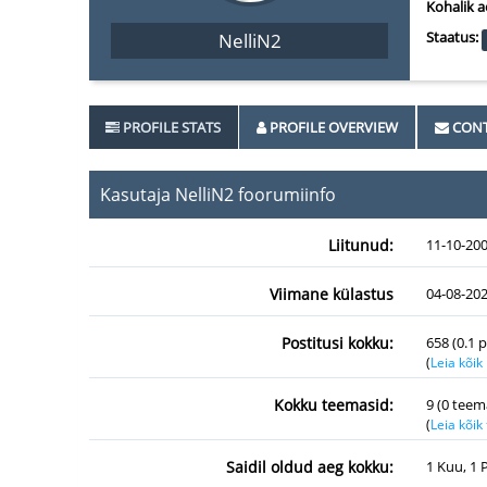
Kohalik a
Staatus:
NelliN2
PROFILE STATS
PROFILE OVERVIEW
CONT
Kasutaja NelliN2 foorumiinfo
Liitunud:
11-10-20
Viimane külastus
04-08-202
Postitusi kokku:
658 (0.1 
(
Leia kõik
Kokku teemasid:
9 (0 teem
(
Leia kõi
Saidil oldud aeg kokku:
1 Kuu, 1 