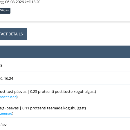
eg:
06-08-2026 kell 13:20
Väljas
ACT DETAILS
08
6, 16:24
postitust päevas | 0.25 protsenti postituste koguhulgast)
 postitused
)
a(t) päevas | 0.11 protsenti teemade koguhulgast)
k teemad
)
Päev