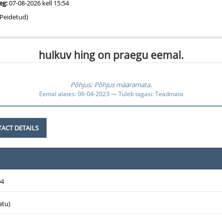
eg:
07-08-2026 kell 15:54
Peidetud)
hulkuv hing on praegu eemal.
Põhjus: Põhjus määramata.
Eemal alates: 06-04-2023 — Tuleb tagasi: Teadmata
ACT DETAILS
04
tu)