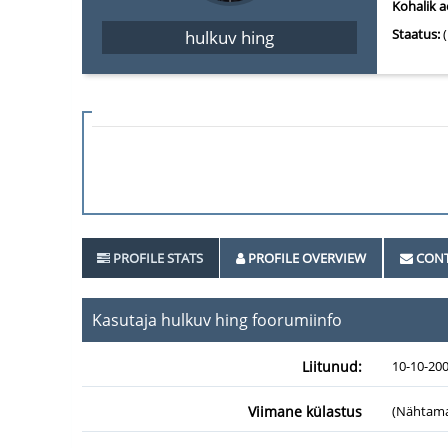
Kohalik a
Staatus:
(
hulkuv hing
PROFILE STATS
PROFILE OVERVIEW
CONT
Kasutaja hulkuv hing foorumiinfo
Liitunud:
10-10-20
Viimane külastus
(Nähtama