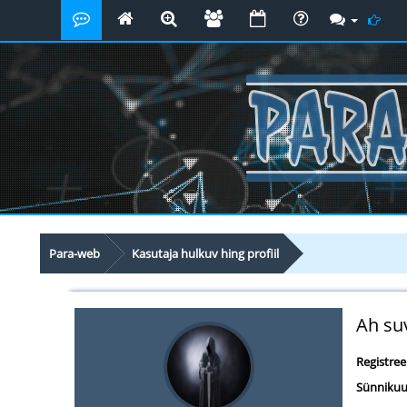
Para-web
Kasutaja hulkuv hing profiil
Ah suv
Registre
Sünnikuu