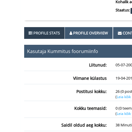
Kohalik a
Staatus:
PROFILE STATS
PROFILE OVERVIEW
CONT
Kasutaja Kummitus foorumiinfo
Liitunud:
05-07-20
Viimane külastus
19-04-201
Postitusi kokku:
26 (0 pos
(
Leia kõik
Kokku teemasid:
0 (0 teem
(
Leia kõi
Saidil oldud aeg kokku:
38 Minuti