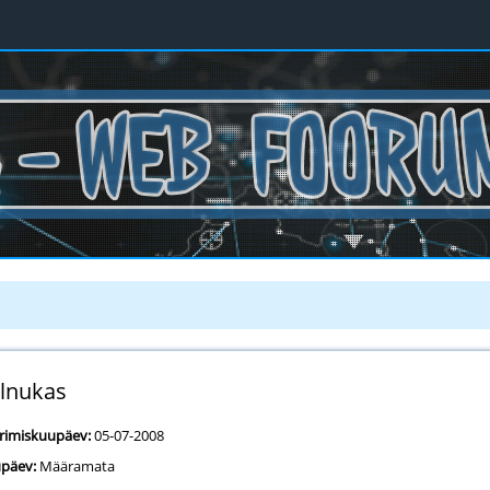
lnukas
erimiskuupäev:
05-07-2008
päev:
Määramata