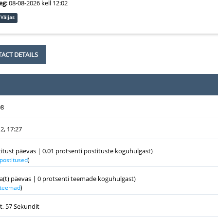
eg:
08-08-2026 kell 12:02
Väljas
ACT DETAILS
08
2, 17:27
titust päevas | 0.01 protsenti postituste koguhulgast)
 postitused
)
a(t) päevas | 0 protsenti teemade koguhulgast)
k teemad
)
t, 57 Sekundit