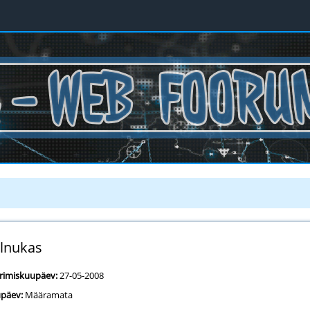
lnukas
erimiskuupäev:
27-05-2008
päev:
Määramata