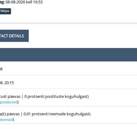
eg:
08-08-2026 kell 16:53
Väljas
ACT DETAILS
08
8, 20:15
itust päevas | 0 protsenti postituste koguhulgast)
 postitused
)
a(t) päevas | 0.01 protsenti teemade koguhulgast)
k teemad
)