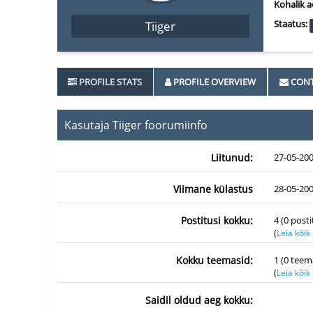
Kohalik a
Staatus:
Tiiger
PROFILE STATS
PROFILE OVERVIEW
CONT
Kasutaja Tiiger foorumiinfo
Liitunud:
27-05-20
Viimane külastus
28-05-200
Postitusi kokku:
4 (0 post
(
Leia kõik
Kokku teemasid:
1 (0 teem
(
Leia kõi
Saidil oldud aeg kokku: