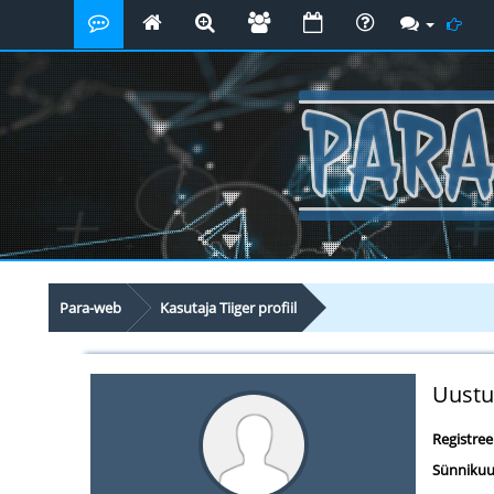
Para-web
Kasutaja Tiiger profiil
Uustu
Registre
Sünnikuu