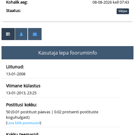
Kohalik aeg:
08-08-2026 kell 07:43
Staatus:
Väljas
Kasutaja lepa foorumiinfo
Liitunud:
13-01-2008
Viimane külastus
13-01-2013, 23:25
Postitusi kokku:
50 (0.01 postitust päevas | 0.02 protsenti postituste
koguhulgast)
(
Leia kõik postitused
)
Kokku teemasid: