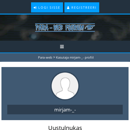
LOGI SISSE
REGISTREERI
>
Para-web
Kasutaja mirjam-_- profiil
mirjam-_-
Uustulnukas