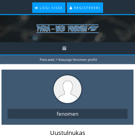
LOGI SISSE
REGISTREERI
>
Para-web
Kasutaja fenomen profiil
fenomen
Uustulnukas