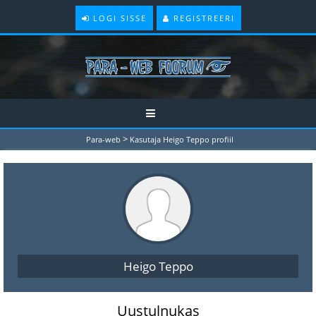
LOGI SISSE
REGISTREERI
>
Para-web
Kasutaja Heigo Teppo profiil
Heigo Teppo
Uustulnukas