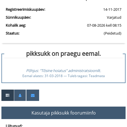
Registreerimiskuupäev:
14-11-2017
Sünnikuupäev:
Varjatud
Kohalik aeg:
07-08-2026 kell 08:15
Staatus:
(Peidetud)
pikksukk on praegu eemal.
Põhjus: "Tõsine hoiatus" administratsioonilt.
Eemal alates: 31-03-2018 — Tuleb tagasi: Teadmata
Kasutaja pikksukk foorumiinfo
Liitunud: