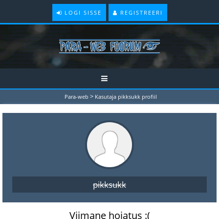
LOGI SISSE
REGISTREERI
>
Para-web
Kasutaja pikksukk profiil
pikksukk
Viimane hoiatus :(