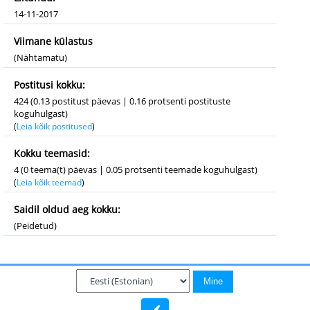
14-11-2017
Viimane külastus
(Nähtamatu)
Postitusi kokku:
424 (0.13 postitust päevas | 0.16 protsenti postituste
koguhulgast)
(
Leia kõik postitused
)
Kokku teemasid:
4 (0 teema(t) päevas | 0.05 protsenti teemade koguhulgast)
(
Leia kõik teemad
)
Saidil oldud aeg kokku:
(Peidetud)