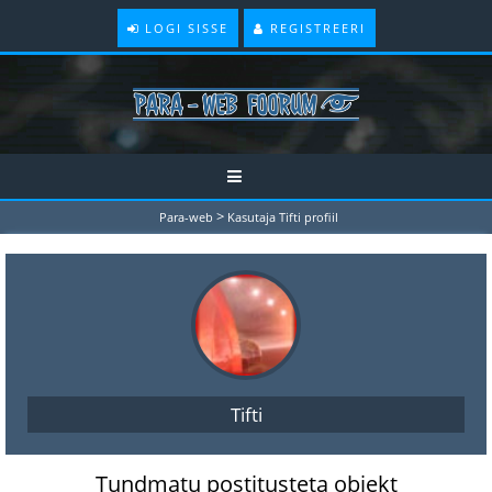
LOGI SISSE
REGISTREERI
>
Para-web
Kasutaja Tifti profiil
Tifti
Tundmatu postitusteta objekt