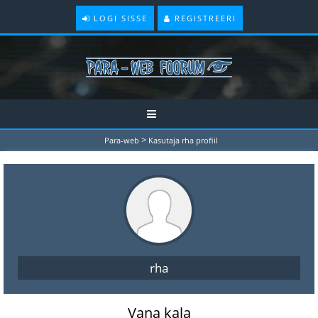
LOGI SISSE
REGISTREERI
>
Para-web
Kasutaja rha profiil
rha
Vana kala