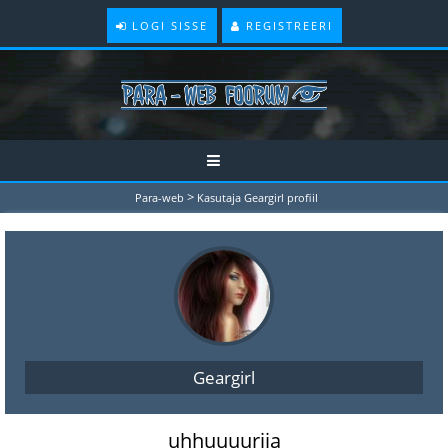
LOGI SISSE
REGISTREERI
>
Para-web
Kasutaja Geargirl profiil
Geargirl
uhhuuuurija