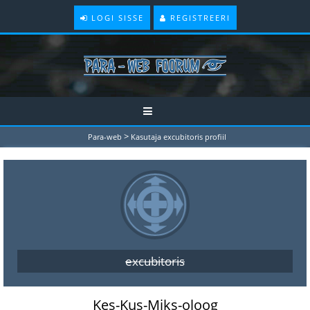
LOGI SISSE
REGISTREERI
>
Para-web
Kasutaja excubitoris profiil
excubitoris
Kes-Kus-Miks-oloog