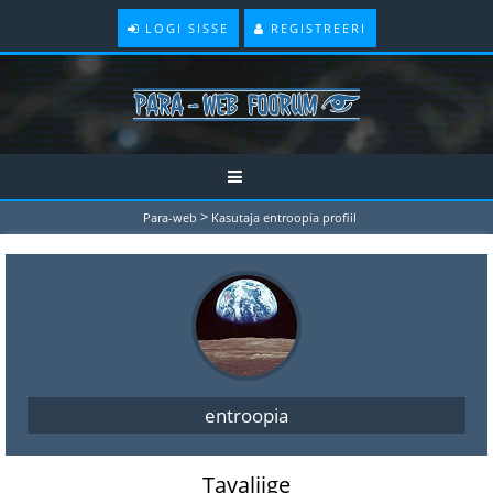
LOGI SISSE
REGISTREERI
>
Para-web
Kasutaja entroopia profiil
entroopia
Tavaliige