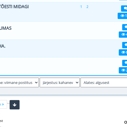
TÕESTI MIDAGI
1
2
viiest (keskmiselt)
1
2
3
4
5
1
JUMAS
- 3 viiest (keskmiselt)
1
2
3
4
5
HA.
viiest (keskmiselt)
1
2
3
4
5
viiest (keskmiselt)
1
2
3
4
5
...
ne
st
O