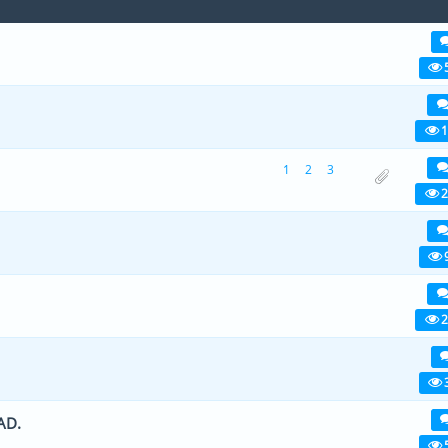
viiest (keskmiselt)
1
2
3
4
5
d) - 5 viiest (keskmiselt)
1
2
3
4
5
1
1
2
3
 viiest (keskmiselt)
1
2
3
4
5
2
) - 4 viiest (keskmiselt)
1
2
3
4
5
viiest (keskmiselt)
1
2
3
4
5
2
viiest (keskmiselt)
1
2
3
4
5
AD.
viiest (keskmiselt)
1
2
3
4
5