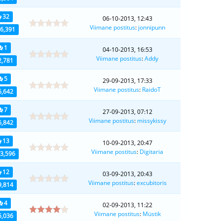
32
06-10-2013, 12:43
Viimane postitus
:
jonnipunn
6,391
1
04-10-2013, 16:53
Viimane postitus
:
Addy
2,781
5
29-09-2013, 17:33
Viimane postitus
:
RaidoT
6,642
7
27-09-2013, 07:12
Viimane postitus
:
missykissy
6,842
13
10-09-2013, 20:47
Viimane postitus
:
Digitaria
3,596
12
03-09-2013, 20:43
Viimane postitus
:
excubitoris
9,814
4
02-09-2013, 11:22
Viimane postitus
:
Müstik
5,036