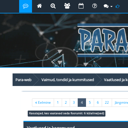
Para-web
Vaimud, tondid ja kummitused
Vaatlused ja
(current)
Eelmine
1
2
3
4
5
6
22
Järgmi
Kasutajad, kes vaatavad seda foorumit: 6 külaline(sed)