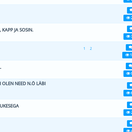
viiest (keskmiselt)
1
2
3
4
5
 KAPP JA SOSIN.
d) - 5 viiest (keskmiselt)
1
2
3
4
5
1
2
viiest (keskmiselt)
1
2
3
4
5
1
L
viiest (keskmiselt)
1
2
3
4
5
I OLEN NEED N.Ö LÄBI
viiest (keskmiselt)
1
2
3
4
5
NUKESEGA
viiest (keskmiselt)
1
2
3
4
5
viiest (keskmiselt)
1
2
3
4
5