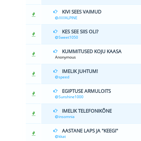
KIVI SEES VAIMUD
0 Hääle(d) - 0 
/////ALPINE
KES SEE SIIS OLI?
0 Hääle(d) - 0 
Sweet1050
KUMMITUSED KOJU KAASA
0 Hääle(d) - 0 
Anonymous
IMELIK JUHTUM!
0 Hääle(d) - 0 
speed
EGIPTUSE ARMULOITS
0 Hääle(d) - 0 
Sunshine1000
IMELIK TELEFONIKÕNE
0 Hääle(d) - 0 
insomnia
AASTANE LAPS JA "KEEGI"
1 Hääle(d
kkat