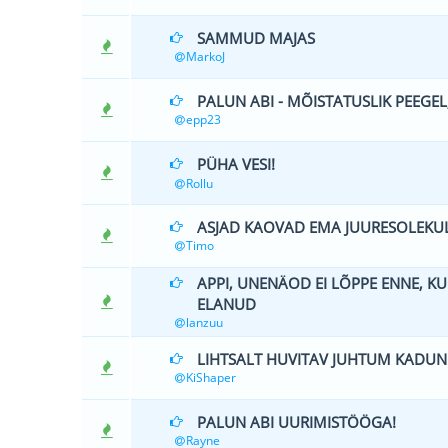
SAMMUD MAJAS
0 Hääle(d) - 0 
MarkoJ
PALUN ABI - MÕISTATUSLIK PEEGEL,
1 Hääle(
epp23
PÜHA VESI!
0 Hääle(d) - 0 
Rollu
ASJAD KAOVAD EMA JUURESOLEKU
0 Hääle(d) - 0 
Timo
APPI, UNENÄOD EI LÕPPE ENNE, KU
0 Hääle(d) - 0 
ELANUD
lanzuu
LIHTSALT HUVITAV JUHTUM KADU
0 Hääle(d) - 0 
KiShaper
PALUN ABI UURIMISTÖÖGA!
0 Hääle(d) - 0 
Rayne