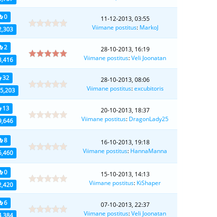
0
11-12-2013, 03:55
Viimane postitus
:
MarkoJ
2,303
2
28-10-2013, 16:19
Viimane postitus
:
Veli Joonatan
3,416
32
28-10-2013, 08:06
Viimane postitus
:
excubitoris
5,203
13
20-10-2013, 18:37
Viimane postitus
:
DragonLady25
9,646
8
16-10-2013, 19:18
Viimane postitus
:
HannaManna
6,460
0
15-10-2013, 14:13
Viimane postitus
:
KiShaper
2,420
6
07-10-2013, 22:37
Viimane postitus
:
Veli Joonatan
4,384