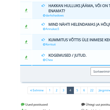
HAKKAN HULLUKS JÄÄMA, VÕI ON 
0 Hääle(d) - 0 
ENAMAT?
darkshadows
MIND NÄHTI HELENDAMAS JA HÕL
1 Hääle(d) 
Annukas5
KUMMITUS VÕTTIS ÜLE INIMESE KE
0 Hääle(d) - 0 
Kerttuti
KOGEMUSED / JUTUD.
0 Hääle(d) - 0 
Chea
(current)
Eelmine
1
2
3
4
5
6
22
Järgmi
Uued postitused
Ühtegi uut postitu