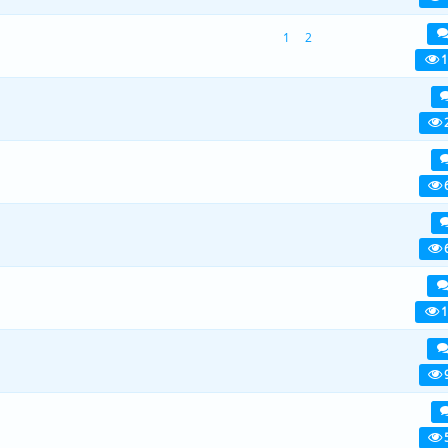
1
2
viiest (keskmiselt)
1
2
3
4
5
1
viiest (keskmiselt)
1
2
3
4
5
viiest (keskmiselt)
1
2
3
4
5
viiest (keskmiselt)
1
2
3
4
5
viiest (keskmiselt)
1
2
3
4
5
1
viiest (keskmiselt)
1
2
3
4
5
) - 4 viiest (keskmiselt)
1
2
3
4
5