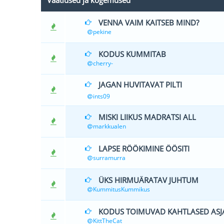
Vaatlused ja kogemused
VENNA VAIM KAITSEB MIND?
0 Hääle(d) - 0 
pekine
KODUS KUMMITAB
1 Hääle(
cherry-
JAGAN HUVITAVAT PILTI
1 Hääle(d) - 1
ints09
MISKI LIIKUS MADRATSI ALL
1 Hääle(d
markkualen
LAPSE RÖÖKIMINE ÖÖSITI
0 Hääle(d) - 0 
surramurra
ÜKS HIRMUÄRATAV JUHTUM
0 Hääle(d) - 0 
KummitusKummikus
KODUS TOIMUVAD KAHTLASED ASJ
0 Hääle(d) - 0 
KittTheCat