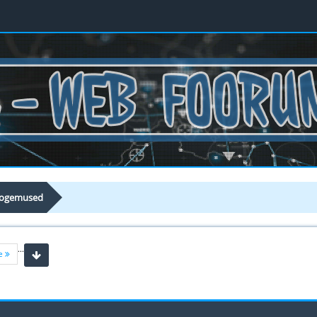
 kogemused
...
ne