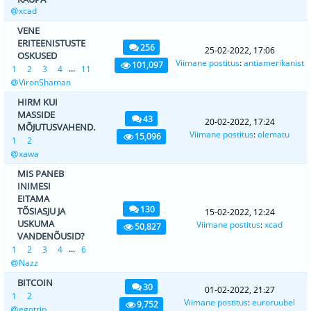
xcad
VENE
ERITEENISTUSTE
256
25-02-2022, 17:06
OSKUSED
Viimane postitus
:
antiamerikanist
101,097
...
1
2
3
4
11
VironShaman
HIRM KUI
MASSIDE
43
20-02-2022, 17:24
MÕJUTUSVAHEND.
Viimane postitus
:
olematu
15,096
1
2
xawa
MIS PANEB
INIMESI
EITAMA
130
TÕSIASJU JA
15-02-2022, 12:24
USKUMA
Viimane postitus
:
xcad
50,827
VANDENÕUSID?
...
1
2
3
4
6
Nazz
BITCOIN
30
01-02-2022, 21:27
1
2
Viimane postitus
:
euroruubel
9,752
egotrip