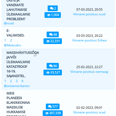
LASTE JA
VANEMATE
2
LAHUTAMISE
07-03-2023, 20:55
ÜLEMAAILMNE
Viimane postitus
:
xcad
1,004
PROBLEEM?
xcad
E-
48
VALIMISED.
03-03-2023, 20:22
1
2
Viimane postitus
:
Eithea
22,331
Malandro
MASSIHÄVITUSSÕDA
JA/VÕI
ÜLEMAAILMNE
86
KATASTROOF
25-02-2023, 22:27
16-19.
Viimane postitus
:
isemaag
33,527
SAJANDITEL.
1
2
3
4
antiamerikanist
MEIE
PLANEEDI
ELANIKKONNA
577
MASSILISE
02-02-2023, 09:01
HUKKAMISE
Viimane postitus
:
xcad
307,338