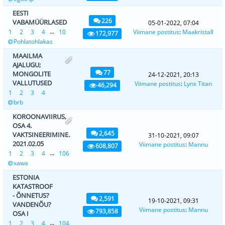
EESTI
226
VABAMÜÜRLASED
05-01-2022, 07:04
...
1
2
3
4
10
Viimane postitus
:
Maakristall
172,977
Pohlatohlakas
MAAILMA
AJALUGU;
77
MONGOLITE
24-12-2021, 20:13
VALLUTUSED
Viimane postitus
:
Lynx Titan
46,294
1
2
3
4
brb
KOROONAVIIRUS,
OSA 4.
2,645
VAKTSINEERIMINE.
31-10-2021, 09:07
2021.02.05
Viimane postitus
:
Mannu
608,807
...
1
2
3
4
106
xawa
ESTONIA
KATASTROOF
- ÕNNETUS?
2,591
19-10-2021, 09:31
VANDENÕU?
Viimane postitus
:
Mannu
793,858
OSA I
...
1
2
3
4
104