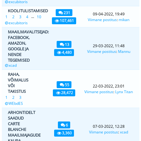
excubitoris
KOOLITULISTAMISED
231
09-04-2022, 19:49
...
1
2
3
4
10
Viimane postitus
:
mikan
107,461
excubitoris
MAAILMAVALITSEJAD:
FACEBOOK,
AMAZON,
13
29-03-2022, 11:48
GOOGLE JA
Viimane postitus
:
Mannu
4,480
NENDE
TEGEMISED
xcad
RAHA,
VÕIMALUS
55
VÕI
22-03-2022, 23:01
TAKISTUS
Viimane postitus
:
Lynx Titan
28,472
1
2
3
WEbdES
ARHONTIDELT
SAADUD
CARTE
6
07-03-2022, 12:28
BLANCHE
Viimane postitus
:
xcad
3,360
MAAILMAJAGUDE
KAUPA