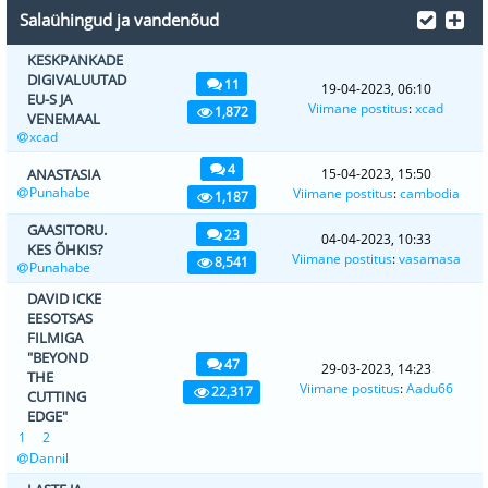
Salaühingud ja vandenõud
KESKPANKADE
DIGIVALUUTAD
11
19-04-2023, 06:10
EU-S JA
Viimane postitus
:
xcad
1,872
VENEMAAL
xcad
4
ANASTASIA
15-04-2023, 15:50
Punahabe
Viimane postitus
:
cambodia
1,187
GAASITORU.
23
04-04-2023, 10:33
KES ÕHKIS?
Viimane postitus
:
vasamasa
8,541
Punahabe
DAVID ICKE
EESOTSAS
FILMIGA
"BEYOND
47
29-03-2023, 14:23
THE
Viimane postitus
:
Aadu66
22,317
CUTTING
EDGE"
1
2
Dannil