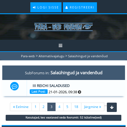
LOGI SISSE
REGISTREERI
>
>
Para-web
Alternatiivajalugu
Salaühingud ja vandenõud
Salaühingud ja vandenõud
SubForums in:
III REICHI SALADUSED
21-01-2026, 09:38
Last Post:
...
(current)
Eelmine
1
2
3
4
5
18
Järgmine
Kasutajad, kes vaatavad seda foorumit: 52 külaline(sed)