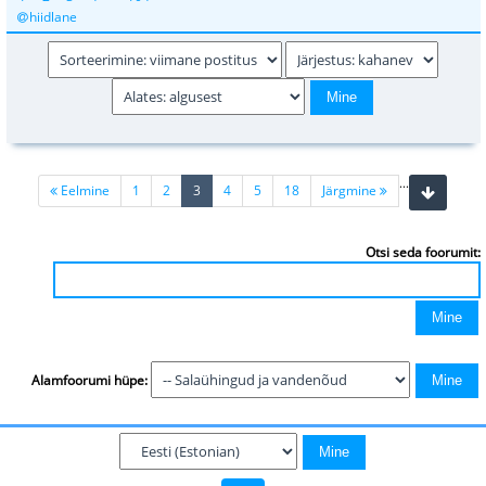
hiidlane
...
(current)
Eelmine
1
2
3
4
5
18
Järgmine
Otsi seda foorumit:
Alamfoorumi hüpe: