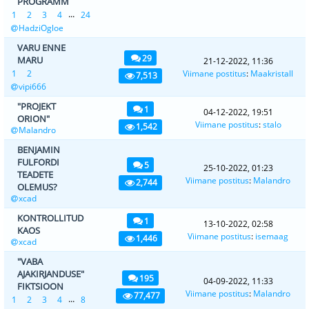
PROGRAMM
...
1
2
3
4
24
HadziOgloe
VARU ENNE
29
MARU
21-12-2022, 11:36
1
2
Viimane postitus
:
Maakristall
7,513
vipi666
"PROJEKT
1
04-12-2022, 19:51
ORION"
Viimane postitus
:
stalo
1,542
Malandro
BENJAMIN
FULFORDI
5
25-10-2022, 01:23
TEADETE
Viimane postitus
:
Malandro
2,744
OLEMUS?
xcad
KONTROLLITUD
1
13-10-2022, 02:58
KAOS
Viimane postitus
:
isemaag
1,446
xcad
"VABA
AJAKIRJANDUSE"
195
04-09-2022, 11:33
FIKTSIOON
Viimane postitus
:
Malandro
77,477
...
1
2
3
4
8