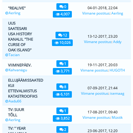
0
"REALIVE"
04-01-2018, 22:04
Aerling
Viimane postitus
:
Aerling
4,007
UUS
SAATESARI
USA HISTORY
12
13-12-2017, 23:20
KANALIL "THE
Viimane postitus
:
Addy
10,026
CURSE OF
OAK ISLAND"
Tacian
1
VIIMNEPÄEV.
19-11-2017, 20:03
Kahvanägu
Viimane postitus
:
HUGOTH
3,771
ELLUJÄÄMISSAATED
KUI
8
07-09-2017, 21:44
ETTEVALMISTUS
Viimane postitus
:
isemaag
6,101
KATASTROOFIKS
Aadu66
TV: SUUR
1
17-08-2017, 09:40
TÕLL
Viimane postitus
:
Müstik
3,852
Aerling
TV: " YEAR
2
23-06-2017, 12:20