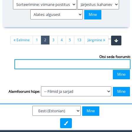
...
(current)
Eelmine
1
2
3
4
5
13
Järgmine
Otsi seda foorumit:
Alamfoorumi hüpe: