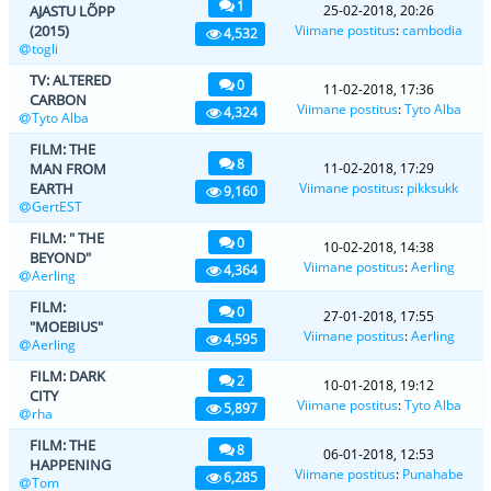
1
AJASTU LÕPP
25-02-2018, 20:26
(2015)
Viimane postitus
:
cambodia
4,532
togli
TV: ALTERED
0
11-02-2018, 17:36
CARBON
Viimane postitus
:
Tyto Alba
4,324
Tyto Alba
FILM: THE
8
MAN FROM
11-02-2018, 17:29
EARTH
Viimane postitus
:
pikksukk
9,160
GertEST
FILM: " THE
0
10-02-2018, 14:38
BEYOND"
Viimane postitus
:
Aerling
4,364
Aerling
FILM:
0
27-01-2018, 17:55
"MOEBIUS"
Viimane postitus
:
Aerling
4,595
Aerling
FILM: DARK
2
10-01-2018, 19:12
CITY
Viimane postitus
:
Tyto Alba
5,897
rha
FILM: THE
8
06-01-2018, 12:53
HAPPENING
Viimane postitus
:
Punahabe
6,285
Tom