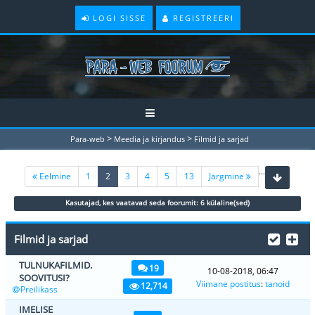
LOGI SISSE
REGISTREERI
>
>
Para-web
Meedia ja kirjandus
Filmid ja sarjad
...
(current)
Eelmine
1
2
3
4
5
13
Järgmine
Kasutajad, kes vaatavad seda foorumit: 6 külaline(sed)
Filmid ja sarjad
TULNUKAFILMID.
19
10-08-2018, 06:47
SOOVITUSI?
Viimane postitus
:
tanoid
12,714
Preilikass
IMELISE