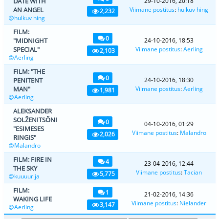
DATE WITH
29-10-2016, 20:18
AN ANGEL
Viimane postitus
:
hulkuv hing
2,232
hulkuv hing
FILM:
0
"MIDNIGHT
24-10-2016, 18:53
SPECIAL"
Viimane postitus
:
Aerling
2,103
Aerling
FILM: "THE
0
PENITENT
24-10-2016, 18:30
MAN"
Viimane postitus
:
Aerling
1,981
Aerling
ALEKSANDER
SOLŽENITSÕNI
0
04-10-2016, 01:29
"ESIMESES
Viimane postitus
:
Malandro
2,026
RINGIS"
Malandro
FILM: FIRE IN
4
23-04-2016, 12:44
THE SKY
Viimane postitus
:
Tacian
5,775
kuuuurija
FILM:
1
21-02-2016, 14:36
WAKING LIFE
Viimane postitus
:
Nielander
3,147
Aerling