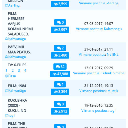
MILLION "
Viimane postitus
:
Aerling
3,599
Aerling
FILM:
HERMESE
0
VARJUS-
07-03-2017, 14:07
KOMMUNISMI
Viimane postitus
:
Kahvanägu
2,997
SALADUSED.
Kahvanägu
PÄEV, MIL
2
31-01-2017, 21:11
MAA PEATUS.
Viimane postitus
:
NelliN2
3,480
Kahvanägu
TV: X-FILES
82
13-01-2017, 09:29
1
2
3
4
Viimane postitus
:
Tulnukinimene
43,988
Pitsu
1
FILM: 1984
21-12-2016, 19:13
Kahvanägu
Viimane postitus
:
Müstik
3,394
KUKUSHKA
0
(2002) -
19-12-2016, 12:35
KUKULIND
Viimane postitus
:
togli
2,912
togli
FILM: THE
0