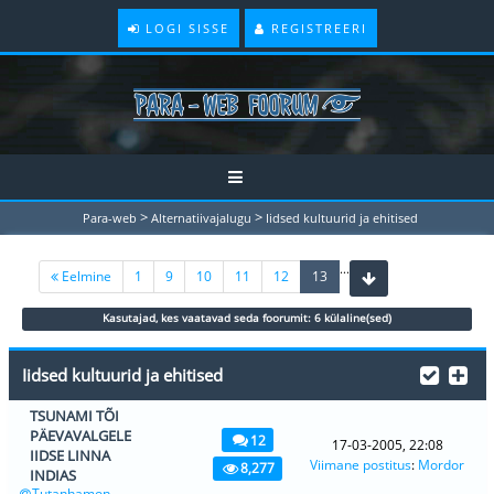
LOGI SISSE
REGISTREERI
>
>
Para-web
Alternatiivajalugu
Iidsed kultuurid ja ehitised
...
(current)
Eelmine
1
9
10
11
12
13
Kasutajad, kes vaatavad seda foorumit: 6 külaline(sed)
Iidsed kultuurid ja ehitised
TSUNAMI TÕI
PÄEVAVALGELE
12
17-03-2005, 22:08
IIDSE LINNA
Viimane postitus
:
Mordor
8,277
INDIAS
Tutanhamon