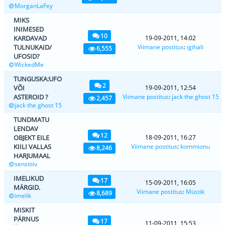
MorganLaFey
MIKS
INIMESED
10
KARDAVAD
19-09-2011, 14:02
TULNUKAID/
Viimane postitus
:
igihali
6,555
UFOSID?
WickedMe
TUNGUSKA:UFO
2
VÕI
19-09-2011, 12:54
ASTEROID ?
Viimane postitus
:
jack the ghost 15
2,457
jack the ghost 15
TUNDMATU
LENDAV
12
OBJEKT EILE
18-09-2011, 16:27
KIILI VALLAS
Viimane postitus
:
kommionu
8,246
HARJUMAAL
sensitiiv
IMELIKUD
17
15-09-2011, 16:05
MÄRGID.
Viimane postitus
:
Müstik
8,689
imelik
MISKIT
PÄRNUS
17
11-09-2011, 15:53