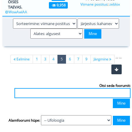
ÖISES
Viimane postitus
:
zeblox
9,958
TAEVAS.
WowAwiAA
...
...
(current)
Eelmine
1
3
4
5
6
7
9
Järgmine
Otsi seda foorumit:
Alamfoorumi hüpe: