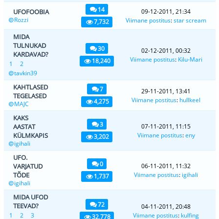
14
UFOFOOBIA
09-12-2011, 21:34
Rozzi
Viimane postitus
:
star scream
7,732
MIDA
TULNUKAD
30
02-12-2011, 00:32
KARDAVAD?
Viimane postitus
:
Kilu-Mari
18,240
1
2
tavkin39
KAHTLASED
7
29-11-2011, 13:41
TEGELASED
Viimane postitus
:
hullkeel
4,275
MAJC
KAKS
3
AASTAT
07-11-2011, 11:15
KÜLMKAPIS
Viimane postitus
:
eny
3,202
igihali
UFO.
0
VARJATUD
06-11-2011, 11:32
TÕDE
Viimane postitus
:
igihali
1,737
igihali
MIDA UFOD
72
TEEVAD?
04-11-2011, 20:48
1
2
3
Viimane postitus
:
kulfing
32,778