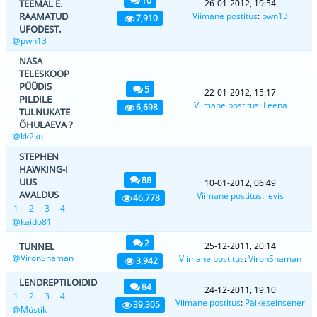
TEEMAL E.
26-01-2012, 19:54
RAAMATUD
Viimane postitus
:
pwn13
7,910
UFODEST.
pwn13
NASA
TELESKOOP
PÜÜDIS
5
22-01-2012, 15:17
PILDILE
Viimane postitus
:
Leena
6,698
TULNUKATE
ÕHULAEVA ?
kk2ku-
STEPHEN
HAWKING-I
88
UUS
10-01-2012, 06:49
AVALDUS
Viimane postitus
:
levis
46,778
1
2
3
4
kaido81
2
TUNNEL
25-12-2011, 20:14
VironShaman
Viimane postitus
:
VironShaman
3,942
LENDREPTILOIDID
84
24-12-2011, 19:10
1
2
3
4
Viimane postitus
:
Päikeseinsener
39,305
Müstik