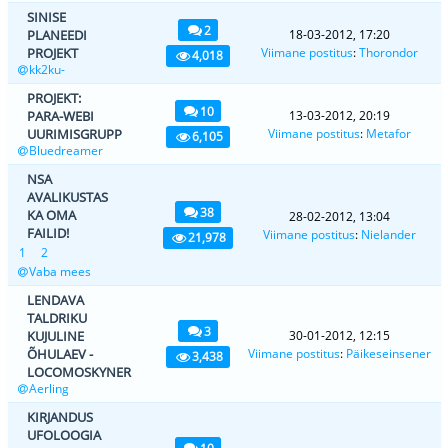
SINISE
2
PLANEEDI
18-03-2012, 17:20
PROJEKT
Viimane postitus
:
Thorondor
4,018
kk2ku-
PROJEKT:
10
PARA-WEBI
13-03-2012, 20:19
UURIMISGRUPP
Viimane postitus
:
Metafor
6,105
Bluedreamer
NSA
AVALIKUSTAS
38
KA OMA
28-02-2012, 13:04
FAILID!
Viimane postitus
:
Nielander
21,978
1
2
Vaba mees
LENDAVA
TALDRIKU
3
KUJULINE
30-01-2012, 12:15
ÕHULAEV -
Viimane postitus
:
Päikeseinsener
3,438
LOCOMOSKYNER
Aerling
KIRJANDUS
UFOLOOGIA
10