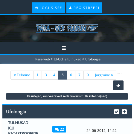
LOGI SISSE
REGISTREERI
>
>
Para-web
UFOd ja tulnukad
Ufoloogia
...
...
(current)
Eelmine
1
3
4
5
6
7
9
Järgmine
Kasutajad, kes vaatavad seda foorumit: 16 külaline(sed)
Ufoloogia
TULNUKAD
KUI
22
24-06-2012, 14:22
KATASTROOFIDE