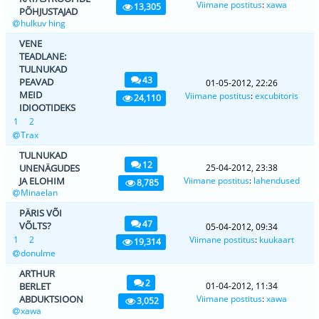
Viimane postitus
:
xawa
13,305
PÕHJUSTAJAD
hulkuv hing
VENE
TEADLANE:
TULNUKAD
43
PEAVAD
01-05-2012, 22:26
MEID
Viimane postitus
:
excubitoris
24,110
IDIOOTIDEKS
1
2
Trax
TULNUKAD
12
UNENÄGUDES
25-04-2012, 23:38
JA ELOHIM
Viimane postitus
:
lahendused
8,785
Minaelan
PÄRIS VÕI
47
VÕLTS?
05-04-2012, 09:34
1
2
Viimane postitus
:
kuukaart
19,314
donulme
ARTHUR
2
BERLET
01-04-2012, 11:34
ABDUKTSIOON
Viimane postitus
:
xawa
3,052
xawa