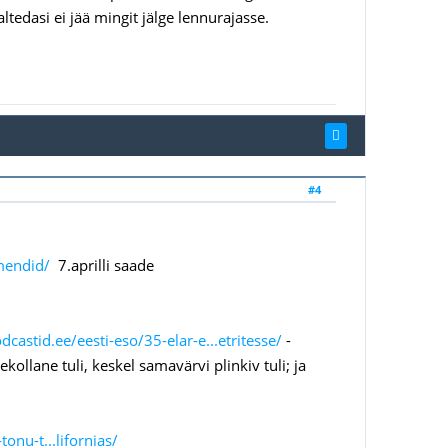
tedasi ei jää mingit jälge lennurajasse.
#4
umendid/
7.aprilli saade
dcastid.ee/eesti-eso/35-elar-e...etritesse/
-
ollane tuli, keskel samavärvi plinkiv tuli; ja
onu-t...lifornias/