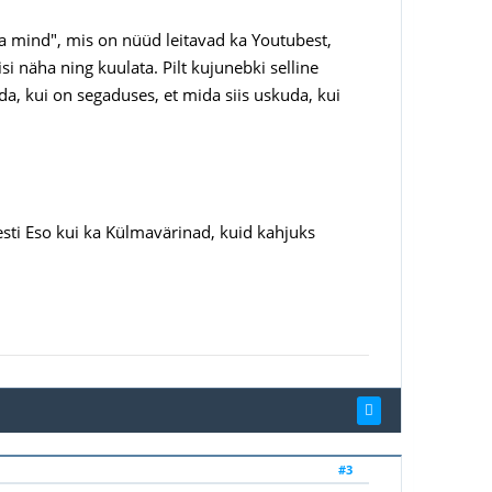
ta mind", mis on nüüd leitavad ka Youtubest,
si näha ning kuulata. Pilt kujunebki selline
uda, kui on segaduses, et mida siis uskuda, kui
Eesti Eso kui ka Külmavärinad, kuid kahjuks
#3