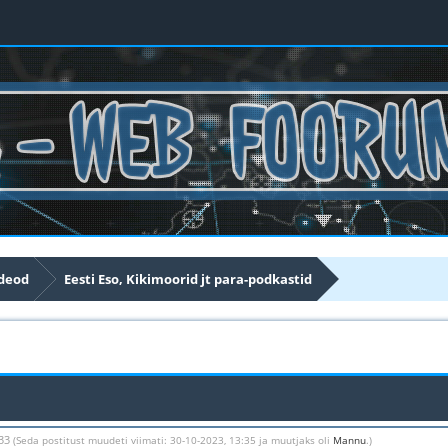
ideod
Eesti Eso, Kikimoorid jt para-podkastid
:33
(Seda postitust muudeti viimati: 30-10-2023, 13:35 ja muutjaks oli
Mannu
.)