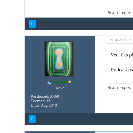
Brain expedi
30-10-2023, 13
Veel üks p
Podcast te
Mannu
Brain expedi
uxake
Postitused: 3,469
Teemad: 16
Liitus: Aug 2010