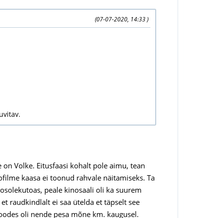
(07-07-2020, 14:33 )
uvitav.
e on Volke. Eitusfaasi kohalt pole aimu, tean
fofilme kaasa ei toonud rahvale näitamiseks. Ta
oosolekutoas, peale kinosaali oli ka suurem
 raudkindlalt ei saa ütelda et täpselt see
 soodes oli nende pesa mõne km. kaugusel.