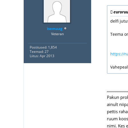
euroruu
delfi jut
isemaag
Veteran
Teema on 
Postitused: 1,854
Teemad: 27
https://n
Liitus: Apr 2013
Vahepeal 
,,,,,,,,,,,,,,,,,,
Pakun probl
ainult nii
pettis rah
ruum kooso
nimi. Kes 