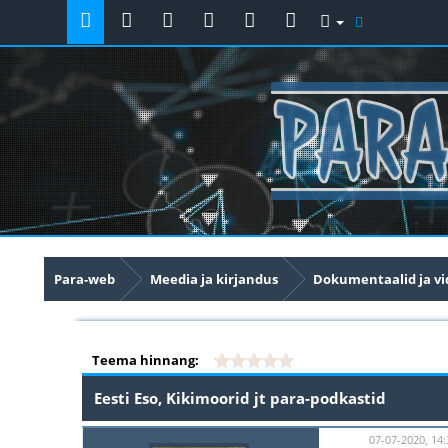
Para-web
Meedia ja kirjandus
Dokumentaalid ja v
Teema hinnang:
Eesti Eso, Kikimoorid jt para-podkastid
07-07-2020, 14