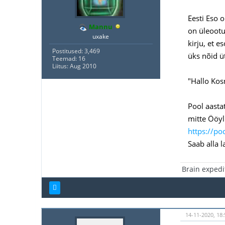
Eesti Eso 
Mannu
on üleootus
uxake
kirju, et e
Postitused: 3,469
üks nõid üt
Teemad: 16
Liitus: Aug 2010
"Hallo Kos
Pool aasta
mitte Ööyl
https://po
Saab alla l
Brain expedi
14-11-2020, 18: