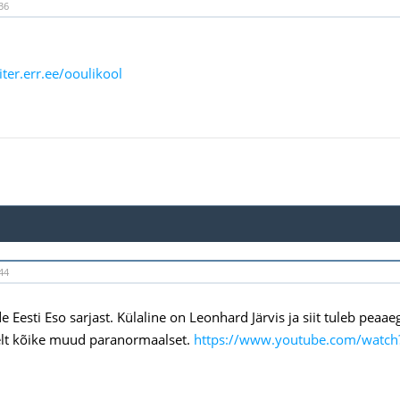
36
iter.err.ee/ooulikool
44
 Eesti Eso sarjast. Külaline on Leonhard Järvis ja siit tuleb peaa
elt kõike muud paranormaalset.
https://www.youtube.com/watc