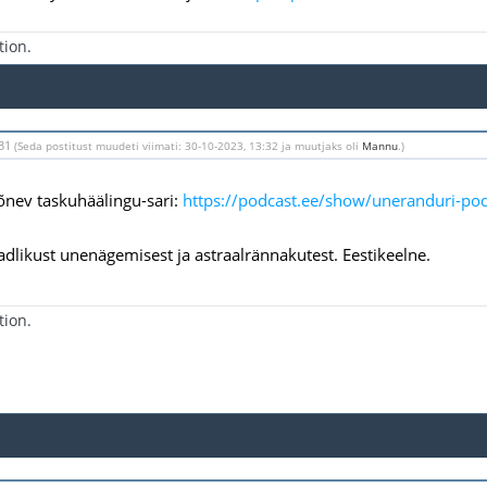
tion.
:31
(Seda postitust muudeti viimati: 30-10-2023, 13:32 ja muutjaks oli
Mannu
.)
õnev taskuhäälingu-sari:
https://podcast.ee/show/uneranduri-p
adlikust unenägemisest ja astraalrännakutest. Eestikeelne.
tion.