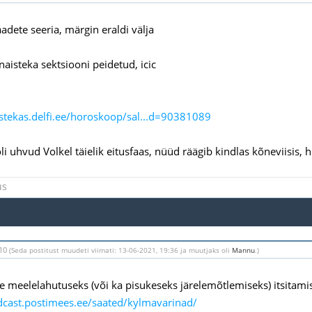
aadete seeria, märgin eraldi välja
aisteka sektsiooni peidetud, icic
istekas.delfi.ee/horoskoop/sal...d=90381089
i uhvud Volkel täielik eitusfaas, nüüd räägib kindlas kõneviisis, h
us
:10
(Seda postitust muudeti viimati: 13-06-2021, 19:36 ja muutjaks oli
Mannu
.)
e meelelahutuseks (või ka pisukeseks järelemõtlemiseks) itsitamis
dcast.postimees.ee/saated/kylmavarinad/