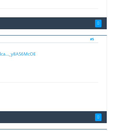
#5
odca..._y8AS6McOE