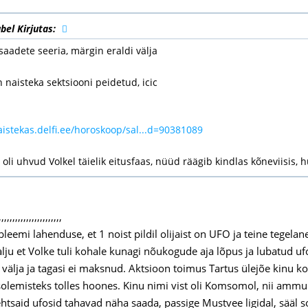
bel Kirjutas:
usaadete seeria, märgin eraldi välja
naisteka sektsiooni peidetud, icic
aistekas.delfi.ee/horoskoop/sal...d=90381089
oli uhvud Volkel täielik eitusfaas, nüüd räägib kindlas kõneviisis, h
,,,,,,,,,,,,,,,,,,,,,,,
eemi lahenduse, et 1 noist pildil olijaist on UFO ja teine tegelan
palju et Volke tuli kohale kunagi nõukogude aja lõpus ja lubatud u
a välja ja tagasi ei maksnud. Aktsioon toimus Tartus ülejõe kinu k
lemisteks tolles hoones. Kinu nimi vist oli Komsomol, nii ammu et
ehtsaid ufosid tahavad näha saada, passige Mustvee ligidal, sääl