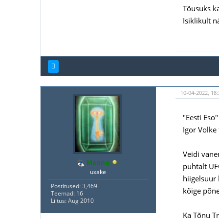
Tõusuks ka
Isiklikult 
10-04-2022, 18
"Eesti Eso
Igor Volke 
Veidi vane
Mannu
puhtalt UF
uxake
hiigelsuur
Postitused: 3,469
kõige põne
Teemad: 16
Liitus: Aug 2010
Ka Tõnu T