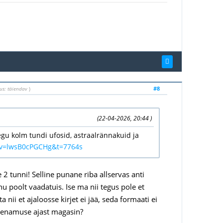
#8
us: täiendav
)
(22-04-2026, 20:44 )
aegu kolm tundi ufosid, astraalrännakuid ja
?v=lwsB0cPGCHg&t=7764s
e 2 tunni! Selline punane riba allservas anti
u poolt vaadatuis. Ise ma nii tegus pole et
nii et ajaloosse kirjet ei jää, seda formaati ei
i enamuse ajast magasin?