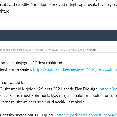
sutavad reaktiivjõudu kuni kerkivad mingi sagedusala levisse, seal
nähtud.
:34
(Seda postitust muudeti viimati: 10-04-2022, 18:35 ja muutjaks oli
Mannu
.)
" on jälle üksjagu UFOdest rääkinud.
teist korda saates:
https://podcastid.ee/eesti-eso/48-igor-v...ok
mad saated ka:
Ojuhtumeid kirjeldav 29.dets 2021 saade Elar Edeisiga:
https://po
 klassikaline must kolmnurk, igas nurgas ebaloomulikult suur tumek
vamast juhtumist ei soovinud avalikult rääkida.
rubetsky saates mitu UFOjuhtu:
https://podcastid.ee/eesti-eso/42-t