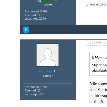
Brain expedi
uxake
Postitused: 3,469
Teemad: 16
Liitus: Aug 2010
22-04-2026, 22
Mannu K
Super saa
absoluut
isemaag
Veteran
Selle super
Postitused: 1,854
ette. Kaes
Teemad: 27
Liitus: Apr 2013
miskit esop
tarrbi. Su