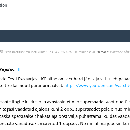
tion.
:58
(Seda postitust muudeti viimati: 23-04-2026, 07:26 ja muutjaks oli
isemaag
.
Muutmise põhj
irjutas:
de Eesti Eso sarjast. Külaline on Leonhard Järvis ja siit tuleb pea
selt kõike muud paranormaalset.
https://www.youtube.com/watch
saate lingile klikkisin ja avastasin et olin supersaadet vahtinud ül
in tagasi vaadatud ajaloos kuni 2 ööp., supersaadet pole olnud min
aska spetsiaalselt hakata ajaloost välja puhastama, kuidas vaadata 
persaate vanaduseks märgitud 1 ööpäev. No millal ma jõudsin ku