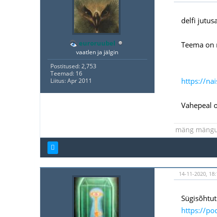
delfi jutus
euroruubel
Teema on n
vaatlen ja jälgin
Postitused: 2,753
Teemad: 16
https://na
Liitus: Apr 2011
Vahepeal ol
mäng mäng
14-11-2020, 18
Sügisõhtut
https://po