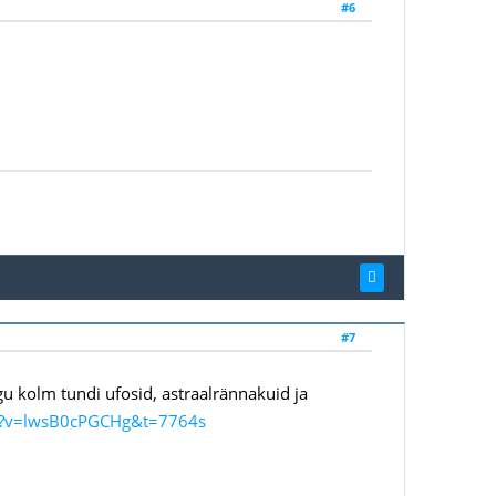
#6
#7
egu kolm tundi ufosid, astraalrännakuid ja
h?v=lwsB0cPGCHg&t=7764s