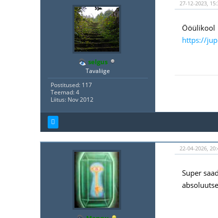
27-12-2023, 15:
Ööülikool
https://jup
selgus
Tavaliige
Postitused: 117
Teemad: 4
Liitus: Nov 2012
22-04-2026, 20:
Super saade
absoluuts
Mannu