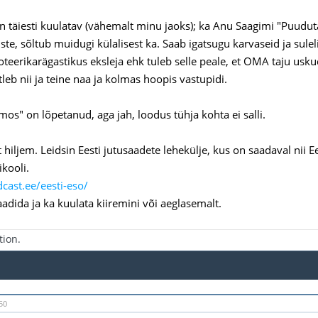
on täiesti kuulatav (vähemalt minu jaoks); ka Anu Saagimi "Puudu
te, sõltub muidugi külalisest ka. Saab igatsugu karvaseid ja suleli
soteerikarägastikus eksleja ehk tuleb selle peale, et OMA taju usk
leb nii ja teine naa ja kolmas hoopis vastupidi.
mos" on lõpetanud, aga jah, loodus tühja kohta ei salli.
t hiljem. Leidsin Eesti jutusaadete lehekülje, kus on saadaval nii 
ikooli.
dcast.ee/eesti-eso/
aadida ja ka kuulata kiiremini või aeglasemalt.
tion.
50