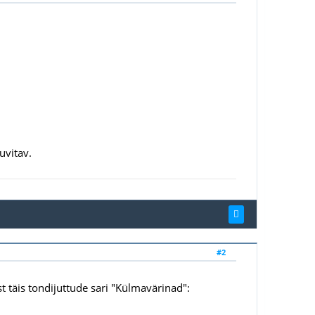
uvitav.
#2
t täis tondijuttude sari "Külmavärinad":