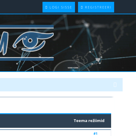
LOGI SISSE
REGISTREERI
Teema režiimid
#1