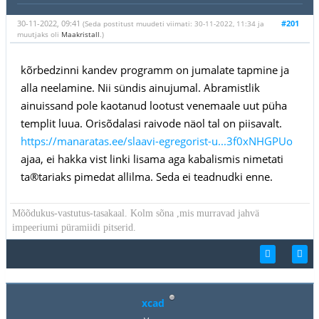
30-11-2022, 09:41
#201
(Seda postitust muudeti viimati: 30-11-2022, 11:34 ja
muutjaks oli
Maakristall
.)
kõrbedzinni kandev programm on jumalate tapmine ja
alla neelamine. Nii sündis ainujumal. Abramistlik
ainuissand pole kaotanud lootust venemaale uut püha
templit luua. Orisõdalasi raivode näol tal on piisavalt.
https://manaratas.ee/slaavi-egregorist-u...3f0xNHGPUo
ajaa, ei hakka vist linki lisama aga kabalismis nimetati
ta®tariaks pimedat allilma. Seda ei teadnudki enne.
Mõõdukus-vastutus-tasakaal. Kolm sõna ,mis murravad jahvä
impeeriumi püramiidi pitserid.
xcad