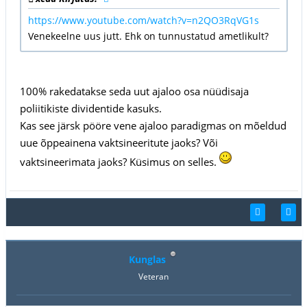
https://www.youtube.com/watch?v=n2QO3RqVG1s
Venekeelne uus jutt. Ehk on tunnustatud ametlikult?
100% rakedatakse seda uut ajaloo osa nüüdisaja
poliitikiste dividentide kasuks.
Kas see järsk pööre vene ajaloo paradigmas on mõeldud
uue õppeainena vaktsineeritute jaoks? Või
vaktsineerimata jaoks? Küsimus on selles.
Kunglas
Veteran