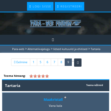
LOGI SISSE
REGISTREERI
>
>
>
Para-web
Alternatiivajalugu
Iidsed kultuurid ja ehitised
Tartaria
...
(current)
Eelmine
1
5
6
7
8
9
Teema hinnang:
Tartaria
Teema režiimid
Maakristall
Vana kala