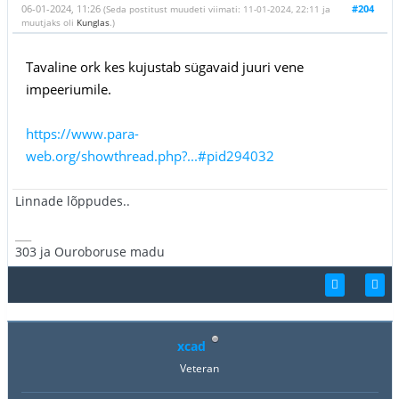
06-01-2024, 11:26
#204
(Seda postitust muudeti viimati: 11-01-2024, 22:11 ja
muutjaks oli
Kunglas
.)
Tavaline ork kes kujustab sügavaid juuri vene
impeeriumile.
https://www.para-
web.org/showthread.php?...#pid294032
Linnade lõppudes..
___
303 ja Ouroboruse madu
xcad
Veteran