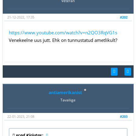
Veteran
21-12-2022, 17:35
#202
https://www.youtube.com/watch?v=n2QO3RqVG1s
Venekeelne uus jutt. Ehk on tunnustatud ametlikult?
antiamerikanist
Tavaliige
22-01-2023, 21:08
#203
xcad Kirjutas: