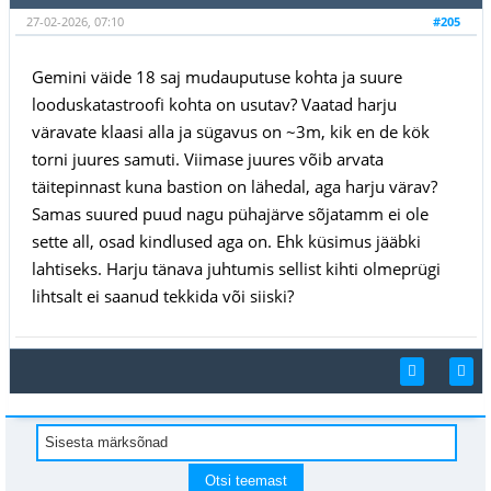
27-02-2026, 07:10
#205
Gemini väide 18 saj mudauputuse kohta ja suure
looduskatastroofi kohta on usutav? Vaatad harju
väravate klaasi alla ja sügavus on ~3m, kik en de kök
torni juures samuti. Viimase juures võib arvata
täitepinnast kuna bastion on lähedal, aga harju värav?
Samas suured puud nagu pühajärve sõjatamm ei ole
sette all, osad kindlused aga on. Ehk küsimus jääbki
lahtiseks. Harju tänava juhtumis sellist kihti olmeprügi
lihtsalt ei saanud tekkida või siiski?