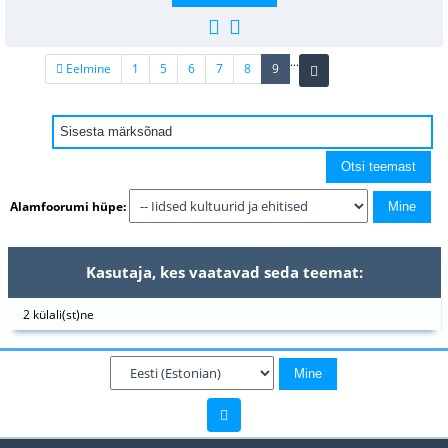
...
(current)
Eelmine
1
5
6
7
8
9
Alamfoorumi hüpe:
Kasutaja, kes vaatavad seda teemat:
2 külali(st)ne