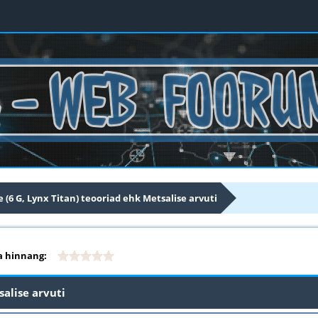
e (6 G, Lynx Titan) teooriad ehk Metsalise arvuti
 hinnang:
salise arvuti