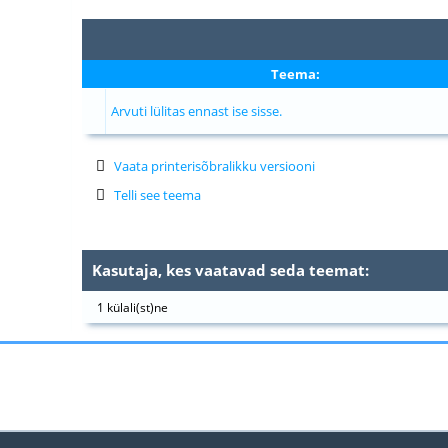
Teema:
Arvuti lülitas ennast ise sisse.
Vaata printerisõbralikku versiooni
Telli see teema
Kasutaja, kes vaatavad seda teemat:
1 külali(st)ne