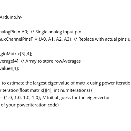
<Arduino.h>
analogPin = A0; // Single analog input pin
muxChannelPins[] = {A0, A1, A2, A3}; // Replace with actual pins u
ggioMatrix[3][4];
verage[4]; // Array to store rowAverages
values[4];
n to estimate the largest eigenvalue of matrix using power iterati
Iteration(float matrix[][4], int numIterations) {
= {1.0, 1.0, 1.0, 1.0}; // Initial guess for the eigenvector
t of your powerIteration code)