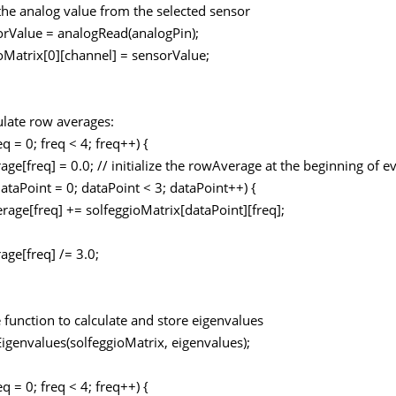
e analog value from the selected sensor
rValue = analogRead(analogPin);
atrix[0][channel] = sensorValue;
ulate row averages:
eq = 0; freq < 4; freq++) {
[freq] = 0.0; // initialize the rowAverage at the beginning of ev
ataPoint = 0; dataPoint < 3; dataPoint++) {
e[freq] += solfeggioMatrix[dataPoint][freq];
e[freq] /= 3.0;
e function to calculate and store eigenvalues
igenvalues(solfeggioMatrix, eigenvalues);
eq = 0; freq < 4; freq++) {