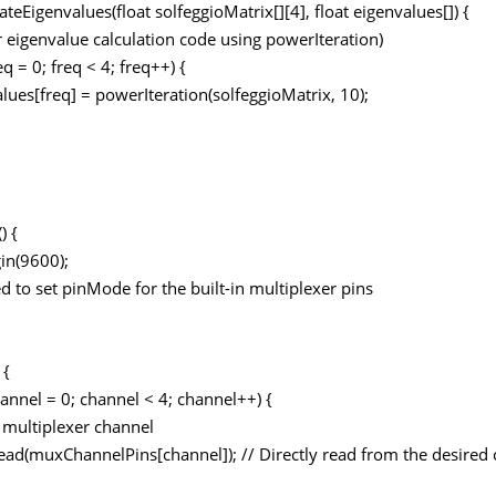
ateEigenvalues(float solfeggioMatrix[][4], float eigenvalues[]) {
ur eigenvalue calculation code using powerIteration)
eq = 0; freq < 4; freq++) {
s[freq] = powerIteration(solfeggioMatrix, 10);
) {
in(9600);
ed to set pinMode for the built-in multiplexer pins
 {
hannel = 0; channel < 4; channel++) {
multiplexer channel
(muxChannelPins[channel]); // Directly read from the desired 