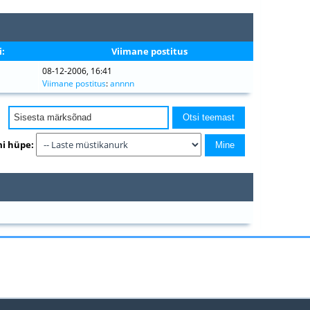
:
Viimane postitus
08-12-2006, 16:41
Viimane postitus
:
annnn
i hüpe: