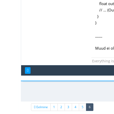
float outp
// ... (O
}
}
____
Muud ei ol
Everything i
(current)
Eelmine
1
2
3
4
5
6