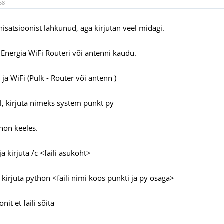
58
isatsioonist lahkunud, aga kirjutan veel midagi.
 Energia WiFi Routeri või antenni kaudu.
 ja WiFi (Pulk - Router või antenn )
il, kirjuta nimeks system punkt py
thon keeles.
a kirjuta /c <faili asukoht>
 kirjuta python <faili nimi koos punkti ja py osaga>
nit et faili sõita