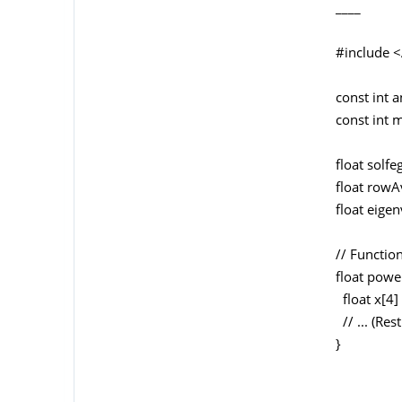
____
#include 
const int 
const int 
float solfe
float rowA
float eigen
// Functio
float power
float x[4] 
// ... (Res
}