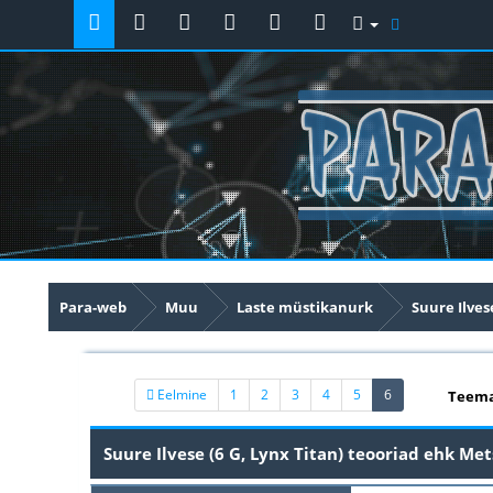
Para-web
Muu
Laste müstikanurk
Suure Ilves
(current)
Eelmine
1
2
3
4
5
6
Teema
Suure Ilvese (6 G, Lynx Titan) teooriad ehk Met