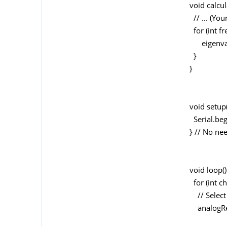
void calcul
// ... (Yo
for (int fr
eigenvalue
}
}
void setup(
Serial.beg
} // No ne
void loop()
for (int c
// Select 
analogRead