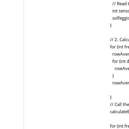
// Read th
int senso
solfeggioM
}
// 2. Calc
for (int fr
rowAverage
for (int d
rowAverag
}
rowAverag
}
// Call th
calculateE
for (int fr