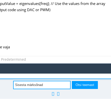
utValue = eigenvalues[freq]; // Use the values from the array
utput code using DAC or PWM)
e vaja
s Predetermined