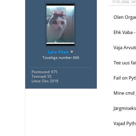
17-01-2026, 14:
Olen Organ
Ehk Vaba -
Vaja Arvuti
Lynx Titan
Tavaliige number 666
Tee uus fa
Postitused: 975
Teemad: 55
Fail on Py
Liitus: Dec 2018
Mine cmd j
Järgmiseks
Vajad Pytho