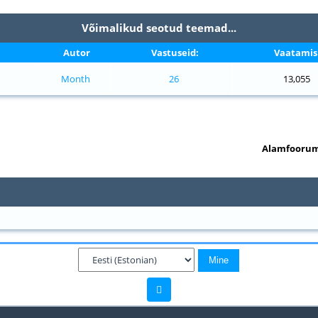
Võimalikud seotud teemad...
Autor
Vastuseid:
Vaatamisi
Month
26
13,055
Alamfoorum