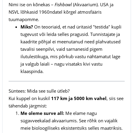
Nimi ise on kõnekas –
Fishbowl
(Akvaarium). USA ja
NSVL lõhkasid 1960ndatel kõrgel atmosfääris
tuumapomme.
Miks?
On teooriaid, et nad üritasid "testida" kupli
tugevust või leida selles pragusid. Tunnistajate ja
kaadrite põhjal ei meenutanud need plahvatused
tavalisi seenpilvi, vaid sarnanesid pigem
ilutulestikuga, mis põrkub vastu nähtamatut lage
ja valgub laiali – nagu visataks kivi vastu
klaaspinda.
Süntees: Mida see sulle ütleb?
Kui kuppel on kuskil
117 km ja 5000 km vahel
, siis see
tähendab järgmist:
Me oleme surve all:
Me elame nagu
sügavveekalad akvaariumis. See rõhk on vajalik
meie bioloogiliseks eksistentsiks selles maatriksis.