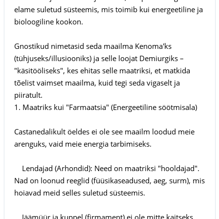
elame suletud süsteemis, mis toimib kui energeetiline ja
bioloogiline kookon.
Gnostikud nimetasid seda maailma Kenoma'ks
(tühjuseks/illusiooniks) ja selle loojat Demiurgiks –
"käsitööliseks", kes ehitas selle maatriksi, et matkida
tõelist vaimset maailma, kuid tegi seda vigaselt ja
piiratult.
1. Maatriks kui "Farmaatsia" (Energeetiline söötmisala)
Castanedalikult öeldes ei ole see maailm loodud meie
arenguks, vaid meie energia tarbimiseks.
Lendajad (Arhondid): Need on maatriksi "hooldajad".
Nad on loonud reeglid (füüsikaseadused, aeg, surm), mis
hoiavad meid selles suletud süsteemis.
Jäämüür ja kuppel (firmament) ei ole mitte kaitseks,