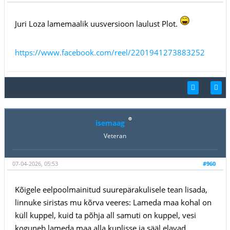
Juri Loza lamemaalik uusversioon laulust Plot.
https://www.facebook.com/reel/2201941273883252
isemaag
Veteran
07-04-2026, 05:53
#960
Kõigele eelpoolmainitud suurepärakulisele tean lisada,
linnuke siristas mu kõrva veeres: Lameda maa kohal on
küll kuppel, kuid ta põhja all samuti on kuppel, vesi
koguneb lameda maa alla kuplisse ja sääl elavad