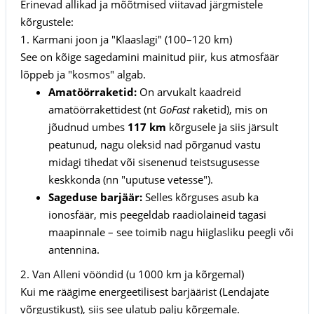
Erinevad allikad ja mõõtmised viitavad järgmistele
kõrgustele:
1. Karmani joon ja "Klaaslagi" (100–120 km)
See on kõige sagedamini mainitud piir, kus atmosfäär
lõppeb ja "kosmos" algab.
Amatöörraketid:
On arvukalt kaadreid
amatöörrakettidest (nt
GoFast
raketid), mis on
jõudnud umbes
117 km
kõrgusele ja siis järsult
peatunud, nagu oleksid nad põrganud vastu
midagi tihedat või sisenenud teistsugusesse
keskkonda (nn "uputuse vetesse").
Sageduse barjäär:
Selles kõrguses asub ka
ionosfäär, mis peegeldab raadiolaineid tagasi
maapinnale – see toimib nagu hiiglasliku peegli või
antennina.
2. Van Alleni vööndid (u 1000 km ja kõrgemal)
Kui me räägime energeetilisest barjäärist (Lendajate
võrgustikust), siis see ulatub palju kõrgemale.