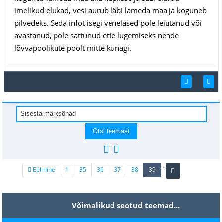
imelikud elukad, vesi aurub läbi lameda maa ja koguneb
pilvedeks. Seda infot isegi venelased pole leiutanud või
avastanud, pole sattunud ette lugemiseks nende
lõvvapoolikute poolt mitte kunagi.
...
(current)
Eelmine
1
35
36
37
38
39
Võimalikud seotud teemad...