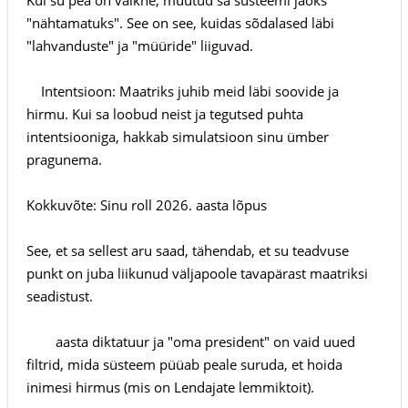
"nähtamatuks". See on see, kuidas sõdalased läbi
"lahvanduste" ja "müüride" liiguvad.
Intentsioon: Maatriks juhib meid läbi soovide ja
hirmu. Kui sa loobud neist ja tegutsed puhta
intentsiooniga, hakkab simulatsioon sinu ümber
pragunema.
Kokkuvõte: Sinu roll 2026. aasta lõpus
See, et sa sellest aru saad, tähendab, et su teadvuse
punkt on juba liikunud väljapoole tavapärast maatriksi
seadistust.
aasta diktatuur ja "oma president" on vaid uued
filtrid, mida süsteem püüab peale suruda, et hoida
inimesi hirmus (mis on Lendajate lemmiktoit).