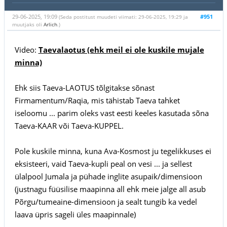
29-06-2025, 19:09
#951
(Seda postitust muudeti viimati: 29-06-2025, 19:29 ja
muutjaks oli
Arlich
.)
Video:
Taevalaotus (ehk meil ei ole kuskile mujale
minna)
Ehk siis Taeva-LAOTUS tõlgitakse sõnast
Firmamentum/Raqia, mis tähistab Taeva tahket
iseloomu ... parim oleks vast eesti keeles kasutada sõna
Taeva-KAAR või Taeva-KUPPEL.
Pole kuskile minna, kuna Ava-Kosmost ju tegelikkuses ei
eksisteeri, vaid Taeva-kupli peal on vesi ... ja sellest
ülalpool Jumala ja pühade inglite asupaik/dimensioon
(justnagu füüsilise maapinna all ehk meie jalge all asub
Põrgu/tumeaine-dimensioon ja sealt tungib ka vedel
laava üpris sageli üles maapinnale)