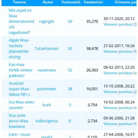
Teema:
Autor
Vastuseid:
Vaatamisi:
Viimane pos
Mis asjad on
Maa
30-11-2020, 20:12
dimensioonid
ragingliz
59
35,270
Viimane postitus
:
Q
või
sagedused?
Algab Maa-
taoliste
27-02-2017, 16:26
Tutanhamon
92
38,478
planeetide
Viimane postitus
:
Ni
otsing
Kas maa
08-02-2013, 22:20
tiirleb ümber
vasamasa
52
26,363
Viimane postitus
:
ka
päikese?
Avastati
15-10-2008, 20:22
super-Maa -
postimees
38
16,051
Viimane postitus
:
j2
Gliese 581 c
Kui Maa oleks
10-02-2008, 06:24
kurk
3
3,754
suurem
Viimane postitus
:
le
Kuu pole
09-06-2006, 21:38
ainus Maa
Hallucigenia
0
2,734
Viimane postitus
:
Ha
kaaslane
Cern - must
27-04-2006, 16:57
pixel3
2
5,110