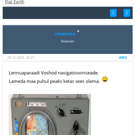
Flat Earth
vasamasa
Veteran
29-12-2025, 20:27
#953
Lennuaparaadi Voshod navigatsiooniseade.
Lameda maa puhul peaks ketas sees olema.