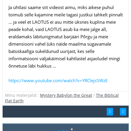
Ja ühtlasi saame siit videost aimu, miks äikese puhul
toimub selle kajamine meile tagasi justkui tahkelt pinnalt
... ja veel et LAOTUS ei asu mitte üksnes kuplina meie
peade kohal, vaid LAOTUS asub ka meie jalge all,
eraldamaks läbitunigmatut barjääri Põrgu ja meie
dimensiooni vahel (üks näide maailma sügavamale
batüskaafiga sukeldunud uurijast, kes selle
informatsiooni väljakäimisel kahtlastel asjaoludel mingi
õnnetuse läbi hukkus ...
https://www.youtube.com/watch?v=YRClejs5WzE
Minu materjalid :
Mystery Babylon the Great
/
The Biblical
Flat Earth