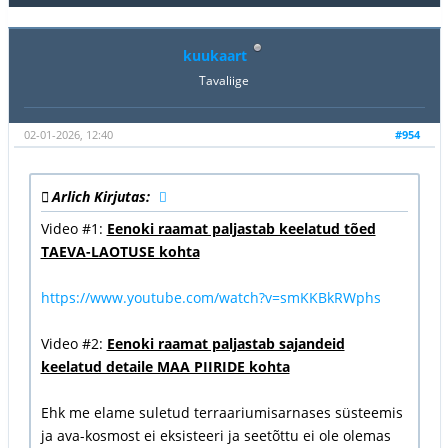
kuukaart
Tavaliige
02-01-2026, 12:40
#954
Arlich Kirjutas:
Video #1:
Eenoki raamat paljastab keelatud tõed
TAEVA-LAOTUSE kohta
https://www.youtube.com/watch?v=smKKBkRWphs
Video #2:
Eenoki raamat paljastab sajandeid
keelatud detaile MAA PIIRIDE kohta
Ehk me elame suletud terraariumisarnases süsteemis
ja ava-kosmost ei eksisteeri ja seetõttu ei ole olemas