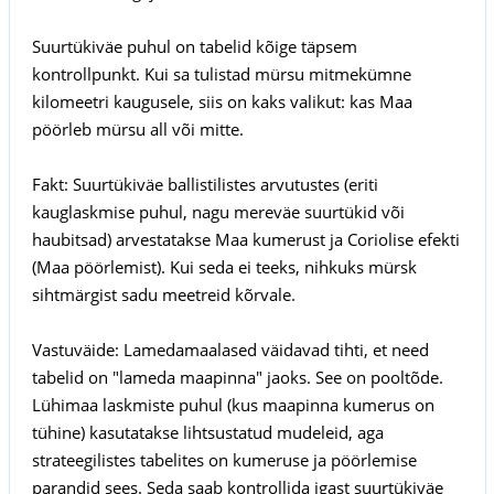
Suurtükiväe puhul on tabelid kõige täpsem
kontrollpunkt. Kui sa tulistad mürsu mitmekümne
kilomeetri kaugusele, siis on kaks valikut: kas Maa
pöörleb mürsu all või mitte.
Fakt: Suurtükiväe ballistilistes arvutustes (eriti
kauglaskmise puhul, nagu mereväe suurtükid või
haubitsad) arvestatakse Maa kumerust ja Coriolise efekti
(Maa pöörlemist). Kui seda ei teeks, nihkuks mürsk
sihtmärgist sadu meetreid kõrvale.
Vastuväide: Lamedamaalased väidavad tihti, et need
tabelid on "lameda maapinna" jaoks. See on pooltõde.
Lühimaa laskmiste puhul (kus maapinna kumerus on
tühine) kasutatakse lihtsustatud mudeleid, aga
strateegilistes tabelites on kumeruse ja pöörlemise
parandid sees. Seda saab kontrollida igast suurtükiväe