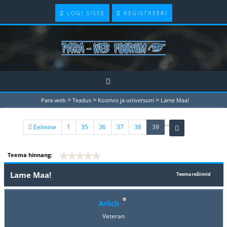
LOGI SISSE
REGISTREERI
>
>
>
Para-web
Teadus
Kosmos ja universum
Lame Maa!
...
(current)
Eelmine
1
35
36
37
38
39
Teema hinnang:
Lame Maa!
Teema režiimid
Arlich
Veteran