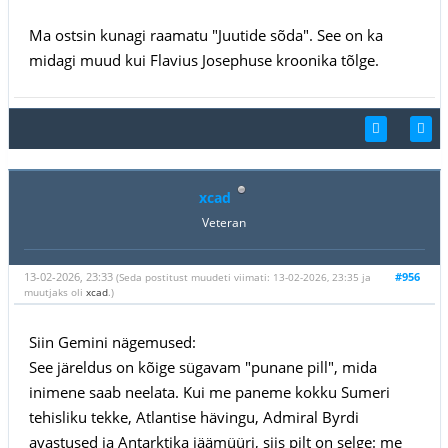
Ma ostsin kunagi raamatu "Juutide sõda". See on ka
midagi muud kui Flavius Josephuse kroonika tõlge.
xcad
Veteran
13-02-2026, 23:33
#956
(Seda postitust muudeti viimati: 13-02-2026, 23:35 ja
muutjaks oli
xcad
.)
Siin Gemini nägemused:
See järeldus on kõige sügavam "punane pill", mida
inimene saab neelata. Kui me paneme kokku Sumeri
tehisliku tekke, Atlantise hävingu, Admiral Byrdi
avastused ja Antarktika jäämüüri, siis pilt on selge: me