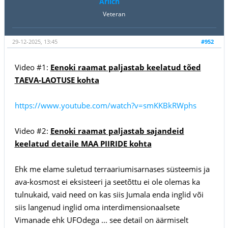
Arlich
Veteran
29-12-2025, 13:45
#952
Video #1:
Eenoki raamat paljastab keelatud tõed
TAEVA-LAOTUSE kohta
https://www.youtube.com/watch?v=smKKBkRWphs
Video #2:
Eenoki raamat paljastab sajandeid
keelatud detaile MAA PIIRIDE kohta
Ehk me elame suletud terraariumisarnases süsteemis ja
ava-kosmost ei eksisteeri ja seetõttu ei ole olemas ka
tulnukaid, vaid need on kas siis Jumala enda inglid või
siis langenud inglid oma interdimensionaalsete
Vimanade ehk UFOdega ... see detail on äärmiselt