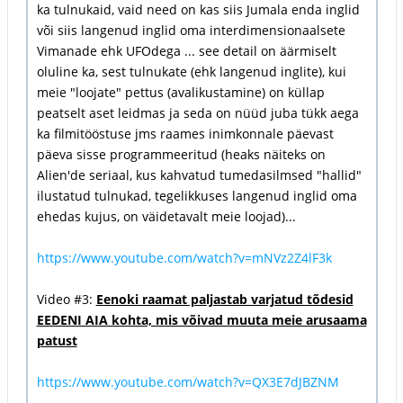
ka tulnukaid, vaid need on kas siis Jumala enda inglid
või siis langenud inglid oma interdimensionaalsete
Vimanade ehk UFOdega ... see detail on äärmiselt
oluline ka, sest tulnukate (ehk langenud inglite), kui
meie "loojate" pettus (avalikustamine) on küllap
peatselt aset leidmas ja seda on nüüd juba tükk aega
ka filmitööstuse jms raames inimkonnale päevast
päeva sisse programmeeritud (heaks näiteks on
Alien'de seriaal, kus kahvatud tumedasilmsed "hallid"
ilustatud tulnukad, tegelikkuses langenud inglid oma
ehedas kujus, on väidetavalt meie loojad)...
https://www.youtube.com/watch?v=mNVz2Z4lF3k
Video #3:
Eenoki raamat paljastab varjatud tõdesid
EEDENI AIA kohta, mis võivad muuta meie arusaama
patust
https://www.youtube.com/watch?v=QX3E7dJBZNM