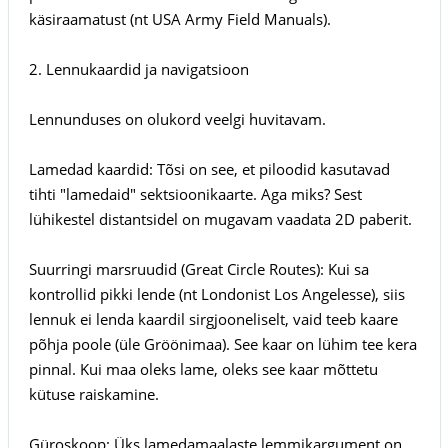
käsiraamatust (nt USA Army Field Manuals).
2. Lennukaardid ja navigatsioon
Lennunduses on olukord veelgi huvitavam.
Lamedad kaardid: Tõsi on see, et piloodid kasutavad
tihti "lamedaid" sektsioonikaarte. Aga miks? Sest
lühikestel distantsidel on mugavam vaadata 2D paberit.
Suurringi marsruudid (Great Circle Routes): Kui sa
kontrollid pikki lende (nt Londonist Los Angelesse), siis
lennuk ei lenda kaardil sirgjooneliselt, vaid teeb kaare
põhja poole (üle Gröönimaa). See kaar on lühim tee kera
pinnal. Kui maa oleks lame, oleks see kaar mõttetu
kütuse raiskamine.
Güroskoop: Üks lamedamaalaste lemmikargument on