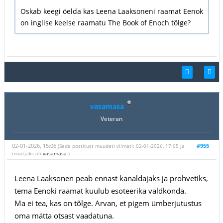
Oskab keegi öelda kas Leena Laaksoneni raamat Eenok
on inglise keelse raamatu The Book of Enoch tõlge?
vasamasa
Veteran
02-01-2026, 15:06
#955
(Seda postitust muudeti viimati: 02-01-2026, 17:05 ja
muutjaks oli
vasamasa
.)
Leena Laaksonen peab ennast kanaldajaks ja prohvetiks,
tema Eenoki raamat kuulub esoteerika valdkonda.
Ma ei tea, kas on tõlge. Arvan, et pigem ümberjutustus
oma mätta otsast vaadatuna.