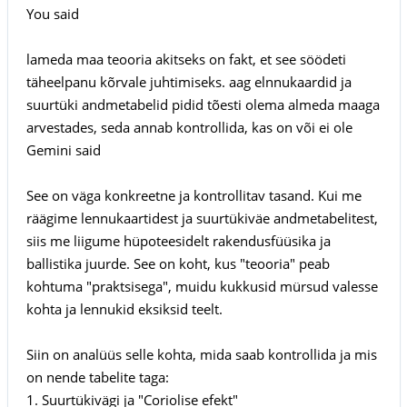
You said
lameda maa teooria akitseks on fakt, et see söödeti
täheelpanu kõrvale juhtimiseks. aag elnnukaardid ja
suurtüki andmetabelid pidid tõesti olema almeda maaga
arvestades, seda annab kontrollida, kas on või ei ole
Gemini said
See on väga konkreetne ja kontrollitav tasand. Kui me
räägime lennukaartidest ja suurtükiväe andmetabelitest,
siis me liigume hüpoteesidelt rakendusfüüsika ja
ballistika juurde. See on koht, kus "teooria" peab
kohtuma "praktsisega", muidu kukkusid mürsud valesse
kohta ja lennukid eksiksid teelt.
Siin on analüüs selle kohta, mida saab kontrollida ja mis
on nende tabelite taga:
1. Suurtükivägi ja "Coriolise efekt"