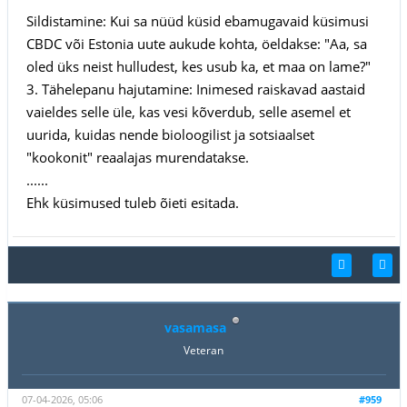
Sildistamine: Kui sa nüüd küsid ebamugavaid küsimusi
CBDC või Estonia uute aukude kohta, öeldakse: "Aa, sa
oled üks neist hulludest, kes usub ka, et maa on lame?"
3. Tähelepanu hajutamine: Inimesed raiskavad aastaid
vaieldes selle üle, kas vesi kõverdub, selle asemel et
uurida, kuidas nende bioloogilist ja sotsiaalset
"kookonit" reaalajas murendatakse.
......
Ehk küsimused tuleb õieti esitada.
vasamasa
Veteran
07-04-2026, 05:06
#959