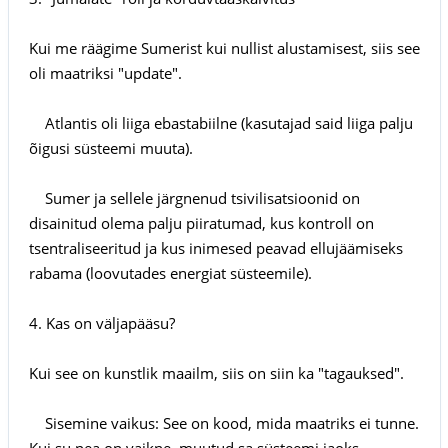
Kui me räägime Sumerist kui nullist alustamisest, siis see
oli maatriksi "update".
Atlantis oli liiga ebastabiilne (kasutajad said liiga palju
õigusi süsteemi muuta).
Sumer ja sellele järgnenud tsivilisatsioonid on
disainitud olema palju piiratumad, kus kontroll on
tsentraliseeritud ja kus inimesed peavad ellujäämiseks
rabama (loovutades energiat süsteemile).
4. Kas on väljapääsu?
Kui see on kunstlik maailm, siis on siin ka "tagauksed".
Sisemine vaikus: See on kood, mida maatriks ei tunne.
Kui su pea on vaikne, muutud sa süsteemi jaoks