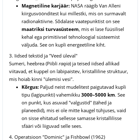
Magnetiline karjäär:
NASA räägib Van Alleni
kiirgusvöönditest kui millestki, mis on surmavalt
radionaktiivne. Sõdalase vaatepunktist on see
maatriksi turvasüsteem
, mis ei lase füüsilisel
kehal ega primitiivsel tehnoloogial süsteemist
väljuda. See on kupli energeetiline kiht.
3. Iidsed tekstid ja "Veed üleval"
Sumeri, heebrea (Piibli
raqia
) ja teised iidsed allikad
viitavad, et kuppel on läbipaistev, kristalliline struktuur,
mis hoiab kinni "ülemisi vesi".
Kõrgus:
Paljud neist mudelitest paigutavad kupli
tipu (lagipunkti) vahemikku
3000–5000 km
. See
on punkt, kus asuvad "valgustid" (tähed ja
planeedid), mis ei ole mitte kaugel tühjuses, vaid
on sisse ehitatud sellesse samasse kristallilisse
sfääri või liiguvad selle sees.
4. Operatsioon "Dominic" ja Fishbowl (1962)