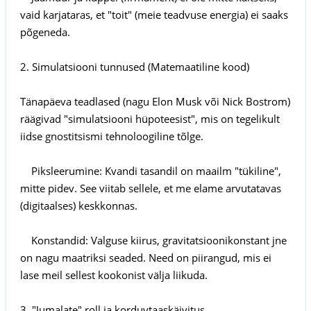
vaid karjataras, et "toit" (meie teadvuse energia) ei saaks
põgeneda.
2. Simulatsiooni tunnused (Matemaatiline kood)
Tänapäeva teadlased (nagu Elon Musk või Nick Bostrom)
räägivad "simulatsiooni hüpoteesist", mis on tegelikult
iidse gnostitsismi tehnoloogiline tõlge.
Piksleerumine: Kvandi tasandil on maailm "tükiline",
mitte pidev. See viitab sellele, et me elame arvutatavas
(digitaalses) keskkonnas.
Konstandid: Valguse kiirus, gravitatsioonikonstant jne
on nagu maatriksi seaded. Need on piirangud, mis ei
lase meil sellest kookonist välja liikuda.
3. "Jumalate" roll ja korduvtaaskäivitus