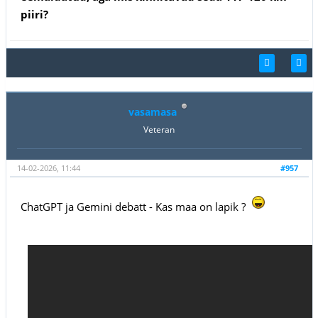
piiri?
vasamasa
Veteran
14-02-2026, 11:44
#957
ChatGPT ja Gemini debatt - Kas maa on lapik ?