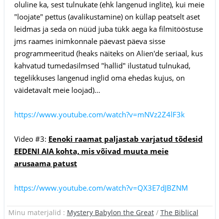
oluline ka, sest tulnukate (ehk langenud inglite), kui meie
"loojate" pettus (avalikustamine) on küllap peatselt aset
leidmas ja seda on nüüd juba tükk aega ka filmitööstuse
jms raames inimkonnale päevast päeva sisse
programmeeritud (heaks näiteks on Alien'de seriaal, kus
kahvatud tumedasilmsed "hallid" ilustatud tulnukad,
tegelikkuses langenud inglid oma ehedas kujus, on
väidetavalt meie loojad)...
https://www.youtube.com/watch?v=mNVz2Z4lF3k
Video #3:
Eenoki raamat paljastab varjatud tõdesid
EEDENI AIA kohta, mis võivad muuta meie
arusaama patust
https://www.youtube.com/watch?v=QX3E7dJBZNM
Minu materjalid :
Mystery Babylon the Great
/
The Biblical