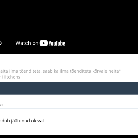
äita ilma tõenditeta, saab ka ilma tõenditeta kõrvale heita"
r Hitchens
41
ndub jäätunud olevat...