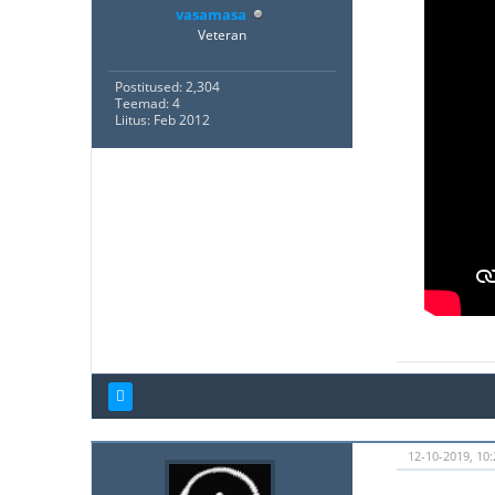
vasamasa
Veteran
Postitused: 2,304
Teemad: 4
Liitus: Feb 2012
12-10-2019, 10