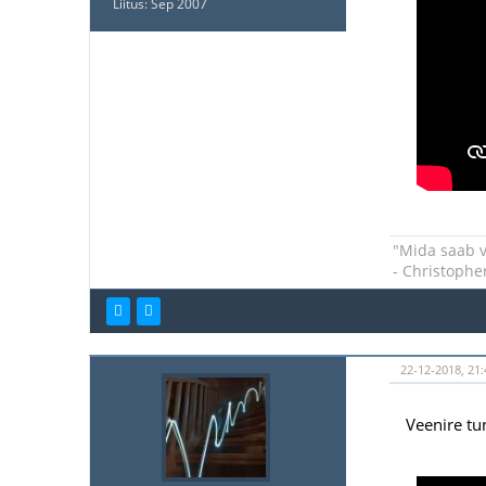
Liitus: Sep 2007
"Mida saab v
- Christophe
22-12-2018, 21:
Veenire tu