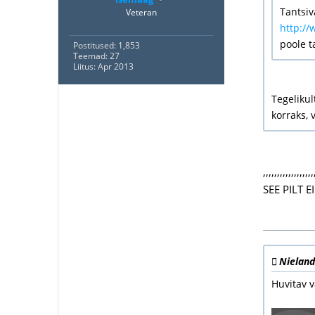
Tantsiva
Veteran
http://
poole t
Postitused: 1,853
Teemad: 27
Liitus: Apr 2013
Tegelikul
korraks, 
,,,,,,,,,,,,,,,,,,
SEE PILT E
Nieland
Huvitav v