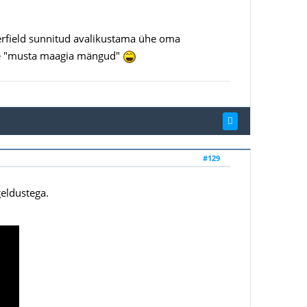
erfield sunnitud avalikustama ühe oma
itte "musta maagia mängud"
#129
geldustega.