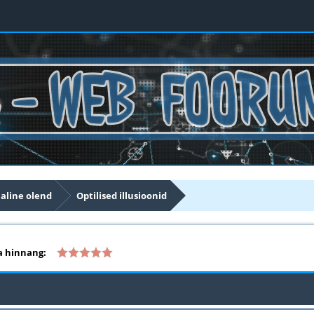
aline olend
Optilised illusioonid
 hinnang: