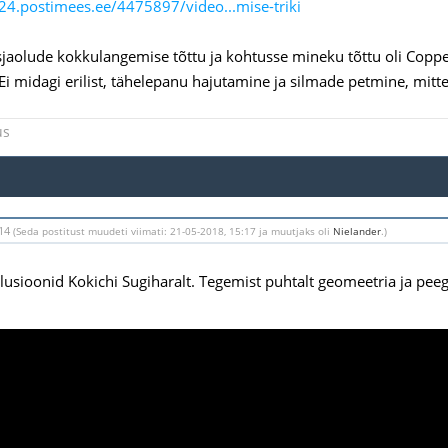
u24.postimees.ee/4475897/video...mise-triki
jaolude kokkulangemise tõttu ja kohtusse mineku tõttu oli Copp
. Ei midagi erilist, tähelepanu hajutamine ja silmade petmine, m
us
:14
(Seda postitust muudeti viimati: 21-05-2018, 15:17 ja muutjaks oli
Nielander
.)
illusioonid Kokichi Sugiharalt. Tegemist puhtalt geomeetria ja pee