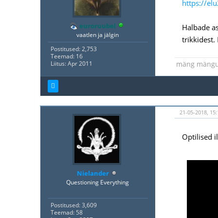
https://el
euroruubel
Halbade as
vaatlen ja jälgin
trikkidest
Postitused: 2,753
Teemad: 16
mäng mäng
Liitus: Apr 2011
21-05-2018, 15
Optilised 
Nielander
Questioning Everything
Postitused: 3,609
Teemad: 58