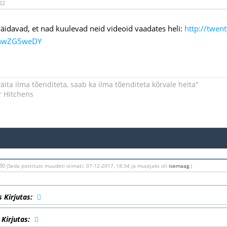
22
äidavad, et nad kuulevad neid videoid vaadates heli:
http://twen
GhwZG5weDY
äita ilma tõenditeta, saab ka ilma tõenditeta kõrvale heita"
r Hitchens
:30
(Seda postitust muudeti viimati: 07-12-2017, 18:34 ja muutjaks oli
isemaag
.)
s Kirjutas:
Kirjutas: