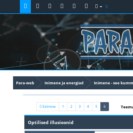
Para-web
Inimene ja energiad
Inimene - see kumm
(current)
Eelmine
1
2
3
4
5
6
Teema
Optilised illusioonid