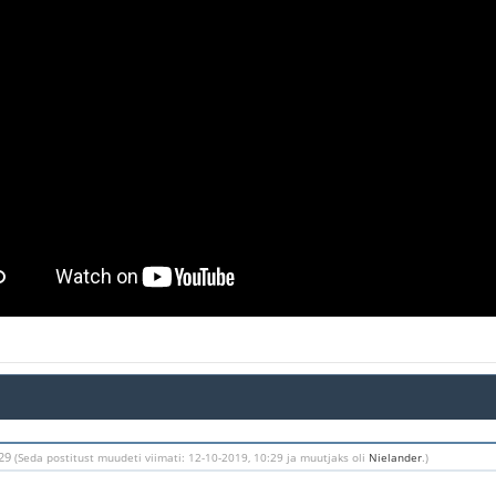
:29
(Seda postitust muudeti viimati: 12-10-2019, 10:29 ja muutjaks oli
Nielander
.)