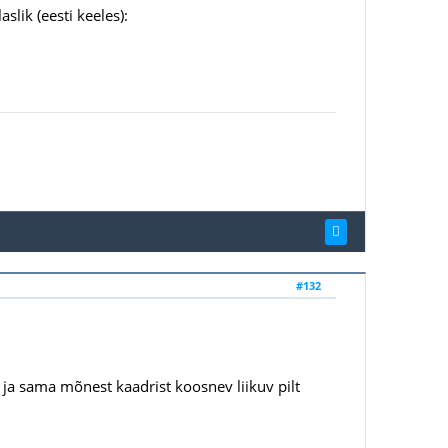
slik (eesti keeles):
#132
s ja sama mõnest kaadrist koosnev liikuv pilt