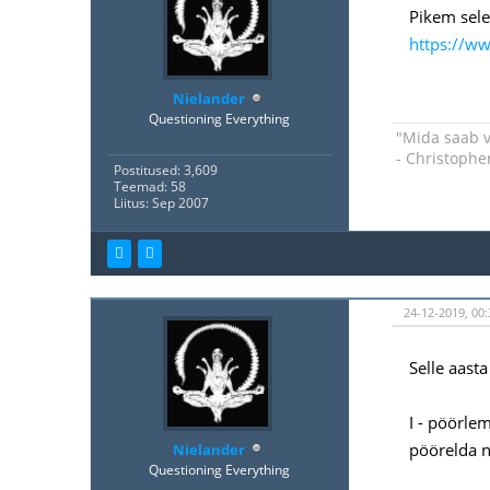
Pikem selet
https://ww
Nielander
Questioning Everything
"Mida saab v
- Christophe
Postitused: 3,609
Teemad: 58
Liitus: Sep 2007
24-12-2019, 00:
Selle aasta
I - pöörle
pöörelda n
Nielander
Questioning Everything