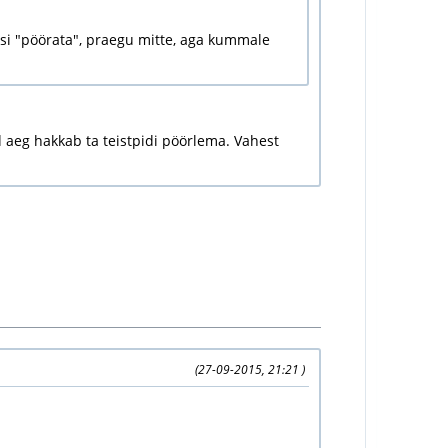
si "pöörata", praegu mitte, aga kummale
d aeg hakkab ta teistpidi pöörlema. Vahest
(27-09-2015, 21:21 )