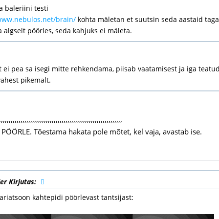
 baleriini testi
www.nebulos.net/brain/
kohta mäletan et suutsin seda aastaid taga
a algselt pöörles, seda kahjuks ei mäleta.
t ei pea sa isegi mitte rehkendama, piisab vaatamisest ja iga teatu
vahest pikemalt.
,,,,,,,,,,,,,,,,,,,,,,,,,,,,,,,,,,,,,,,,,,,,,,,,,,,,,,,,,,,,,,,
I PÖÖRLE. Tõestama hakata pole mõtet, kel vaja, avastab ise.
er Kirjutas:
ariatsoon kahtepidi pöörlevast tantsijast: