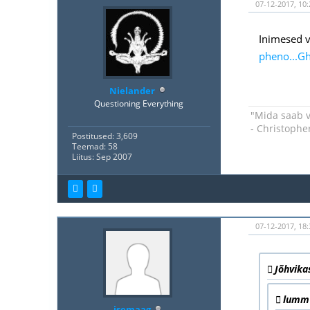
07-12-2017, 10:
Inimesed v
pheno...
Nielander
Questioning Everything
"Mida saab v
- Christophe
Postitused: 3,609
Teemad: 58
Liitus: Sep 2007
07-12-2017, 18
Jõhvika
lumm 
isemaag