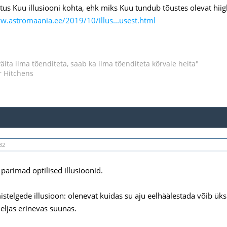
us Kuu illusiooni kohta, ehk miks Kuu tundub tõustes olevat hiigla
w.astromaania.ee/2019/10/illus...usest.html
äita ilma tõenditeta, saab ka ilma tõenditeta kõrvale heita"
r Hitchens
32
 parimad optilised illusioonid.
mistelgede illusioon: olenevat kuidas su aju eelhäälestada võib ük
eljas erinevas suunas.