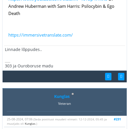
Andrew Huberman with Sam Harris: Psilocybin & Ego
Death
https://immersivetranslate.com/
Linnade lõppudes..
___
303 ja Ouroboruse madu
Kunglas
Veteran
25-08-2024, 07:06
#231
(Seda postitust muudeti viimati: 12-12-2024, 05:45 ja
muutjaks oli
Kunglas
.)