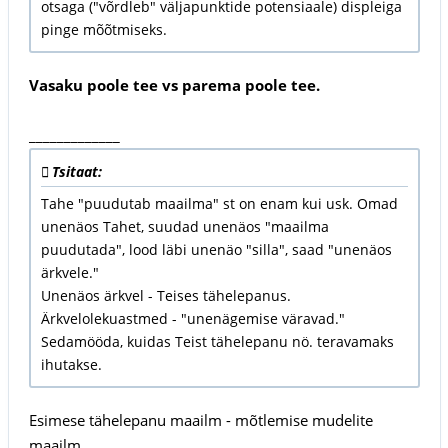
otsaga ("võrdleb" väljapunktide potensiaale) displeiga
pinge mõõtmiseks.
Vasaku poole tee vs parema poole tee.
_____________
Tsitaat:
Tahe "puudutab maailma" st on enam kui usk. Omad
unenäos Tahet, suudad unenäos "maailma
puudutada", lood läbi unenäo "silla", saad "unenäos
ärkvele."
Unenäos ärkvel - Teises tähelepanus.
Ärkvelolekuastmed - "unenägemise väravad."
Sedamööda, kuidas Teist tähelepanu nö. teravamaks
ihutakse.
Esimese tähelepanu maailm - mõtlemise mudelite
maailm.