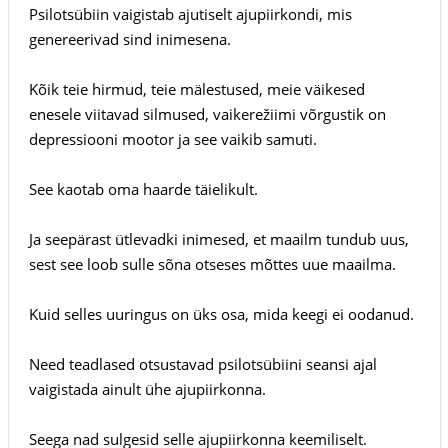
Psilotsübiin vaigistab ajutiselt ajupiirkondi, mis
genereerivad sind inimesena.
Kõik teie hirmud, teie mälestused, meie väikesed
enesele viitavad silmused, vaikerežiimi võrgustik on
depressiooni mootor ja see vaikib samuti.
See kaotab oma haarde täielikult.
Ja seepärast ütlevadki inimesed, et maailm tundub uus,
sest see loob sulle sõna otseses mõttes uue maailma.
Kuid selles uuringus on üks osa, mida keegi ei oodanud.
Need teadlased otsustavad psilotsübiini seansi ajal
vaigistada ainult ühe ajupiirkonna.
Seega nad sulgesid selle ajupiirkonna keemiliselt.