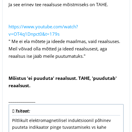
Ja see erinev tee reaalsuse mõistmiseks on TAHE.
https://www.youtube.com/watch?
v=OT4q1Dnpct0&t=179s
" Me ei ela mõtete ja ideede maailmas, vaid reaalsuses.
Meil võivad olla mõtted ja ideed reaalsusest, aga
reaalsus ise jääb meile puutumatuks."
Mõistus 'ei puuduta' reaalsust. TAHE, 'puudutab'
reaalsust.
_____________
Tsitaat:
Piltlikult elektromagnetilisel induktsioonil põhinev
puuteta indikaator pinge tuvastamiseks vs kahe