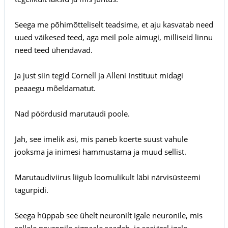
Seega me põhimõtteliselt teadsime, et aju kasvatab need
uued väikesed teed, aga meil pole aimugi, milliseid linnu
need teed ühendavad.
Ja just siin tegid Cornell ja Alleni Instituut midagi
peaaegu mõeldamatut.
Nad pöördusid marutaudi poole.
Jah, see imelik asi, mis paneb koerte suust vahule
jooksma ja inimesi hammustama ja muud sellist.
Marutaudiviirus liigub loomulikult läbi närvisüsteemi
tagurpidi.
Seega hüppab see ühelt neuronilt igale neuronile, mis
sellele neuronile signaale saadab, ja seejärel igale