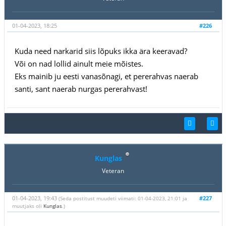
01-04-2023, 18:25
#226
Kuda need narkarid siis lõpuks ikka ära keeravad?
Või on nad lollid ainult meie mõistes.
Eks mainib ju eesti vanasõnagi, et pererahvas naerab
santi, sant naerab nurgas pererahvast!
Kunglas
Veteran
01-04-2023, 19:43
#227
(Seda postitust muudeti viimati: 01-04-2023, 21:01 ja
muutjaks oli
Kunglas
.)