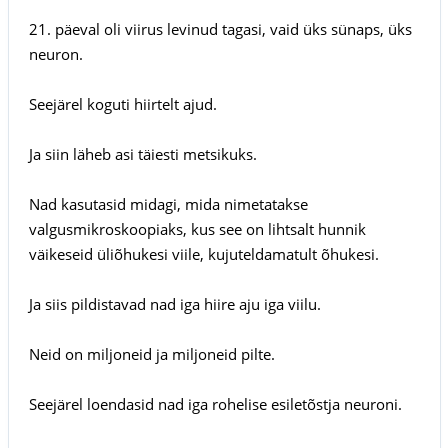
21. päeval oli viirus levinud tagasi, vaid üks sünaps, üks
neuron.
Seejärel koguti hiirtelt ajud.
Ja siin läheb asi täiesti metsikuks.
Nad kasutasid midagi, mida nimetatakse
valgusmikroskoopiaks, kus see on lihtsalt hunnik
väikeseid üliõhukesi viile, kujuteldamatult õhukesi.
Ja siis pildistavad nad iga hiire aju iga viilu.
Neid on miljoneid ja miljoneid pilte.
Seejärel loendasid nad iga rohelise esiletõstja neuroni.