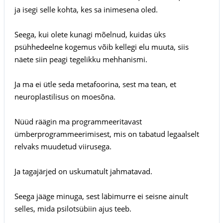
ja isegi selle kohta, kes sa inimesena oled.
Seega, kui olete kunagi mõelnud, kuidas üks
psühhedeelne kogemus võib kellegi elu muuta, siis
näete siin peagi tegelikku mehhanismi.
Ja ma ei ütle seda metafoorina, sest ma tean, et
neuroplastilisus on moesõna.
Nüüd räägin ma programmeeritavast
ümberprogrammeerimisest, mis on tabatud legaalselt
relvaks muudetud viirusega.
Ja tagajärjed on uskumatult jahmatavad.
Seega jääge minuga, sest läbimurre ei seisne ainult
selles, mida psilotsübiin ajus teeb.