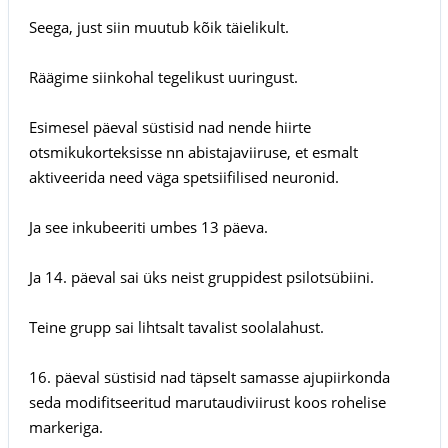
Seega, just siin muutub kõik täielikult.
Räägime siinkohal tegelikust uuringust.
Esimesel päeval süstisid nad nende hiirte
otsmikukorteksisse nn abistajaviiruse, et esmalt
aktiveerida need väga spetsiifilised neuronid.
Ja see inkubeeriti umbes 13 päeva.
Ja 14. päeval sai üks neist gruppidest psilotsübiini.
Teine grupp sai lihtsalt tavalist soolalahust.
16. päeval süstisid nad täpselt samasse ajupiirkonda
seda modifitseeritud marutaudiviirust koos rohelise
markeriga.