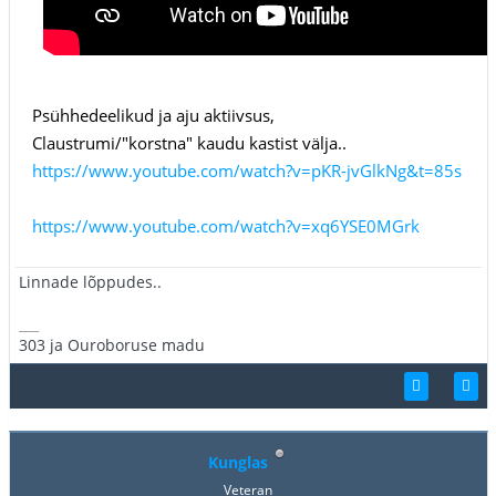
Psühhedeelikud ja aju aktiivsus,
Claustrumi/"korstna" kaudu kastist välja..
https://www.youtube.com/watch?v=pKR-jvGlkNg&t=85s
https://www.youtube.com/watch?v=xq6YSE0MGrk
Linnade lõppudes..
___
303 ja Ouroboruse madu
Kunglas
Veteran