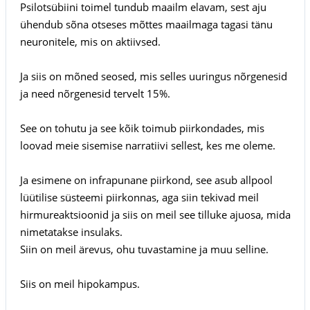
Psilotsübiini toimel tundub maailm elavam, sest aju
ühendub sõna otseses mõttes maailmaga tagasi tänu
neuronitele, mis on aktiivsed.
Ja siis on mõned seosed, mis selles uuringus nõrgenesid
ja need nõrgenesid tervelt 15%.
See on tohutu ja see kõik toimub piirkondades, mis
loovad meie sisemise narratiivi sellest, kes me oleme.
Ja esimene on infrapunane piirkond, see asub allpool
lüütilise süsteemi piirkonnas, aga siin tekivad meil
hirmureaktsioonid ja siis on meil see tilluke ajuosa, mida
nimetatakse insulaks.
Siin on meil ärevus, ohu tuvastamine ja muu selline.
Siis on meil hipokampus.