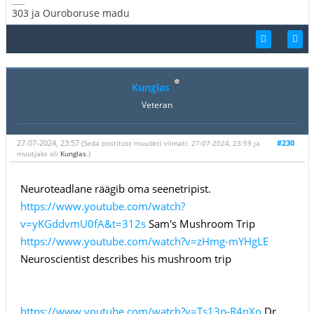
303 ja Ouroboruse madu
Kunglas
Veteran
27-07-2024, 23:57
#230
(Seda postitust muudeti viimati: 27-07-2024, 23:59 ja
muutjaks oli
Kunglas
.)
Neuroteadlane räägib oma seenetripist.
https://www.youtube.com/watch?
v=yKGddvmU0fA&t=312s
Sam's Mushroom Trip
https://www.youtube.com/watch?v=zHmg-mYHgLE
Neuroscientist describes his mushroom trip
https://www.youtube.com/watch?v=Ts13p-R4nXo
Dr