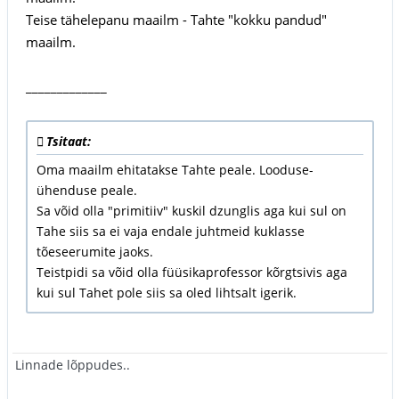
Teise tähelepanu maailm - Tahte "kokku pandud"
maailm.
_____________
Tsitaat:
Oma maailm ehitatakse Tahte peale. Looduse-
ühenduse peale.
Sa võid olla "primitiiv" kuskil dzunglis aga kui sul on
Tahe siis sa ei vaja endale juhtmeid kuklasse
tõeseerumite jaoks.
Teistpidi sa võid olla füüsikaprofessor kõrgtsivis aga
kui sul Tahet pole siis sa oled lihtsalt igerik.
Linnade lõppudes..
___