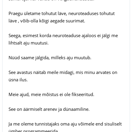
Praegu ületame tohutut läve, neuroteaduses tohutut
läve , võib-olla kõigi aegade suurimat.
Seega, esimest korda neuroteaduse ajaloos ei jälgi me
lihtsalt aju muutusi.
Nüüd saame jälgida, milleks aju muutub.
See avastus näitab meile midagi, mis minu arvates on
üsna ilus.
Meie ajud, meie mõistus ei ole fikseeritud.
See on äärmiselt arenev ja dünaamiline.
Ja me oleme tunnistajaks oma aju võimele end sisuliselt
ümber programmeerida.