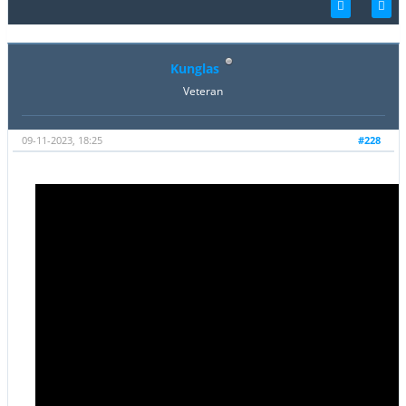
Kunglas
Veteran
09-11-2023, 18:25
#228