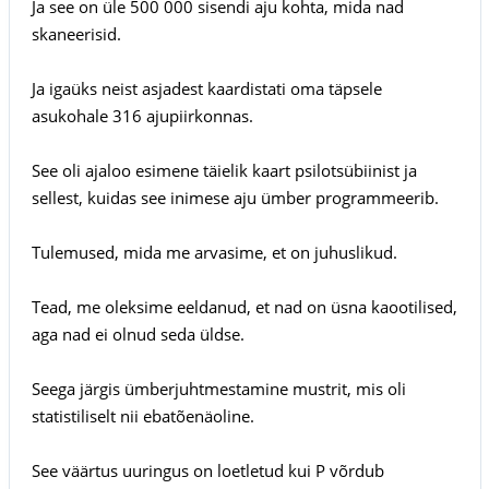
Ja see on üle 500 000 sisendi aju kohta, mida nad
skaneerisid.
Ja igaüks neist asjadest kaardistati oma täpsele
asukohale 316 ajupiirkonnas.
See oli ajaloo esimene täielik kaart psilotsübiinist ja
sellest, kuidas see inimese aju ümber programmeerib.
Tulemused, mida me arvasime, et on juhuslikud.
Tead, me oleksime eeldanud, et nad on üsna kaootilised,
aga nad ei olnud seda üldse.
Seega järgis ümberjuhtmestamine mustrit, mis oli
statistiliselt nii ebatõenäoline.
See väärtus uuringus on loetletud kui P võrdub