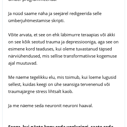
Ja nüüd saame näha ja seejärel redigeerida selle
ümberjuhtmestamise skripti.
Võite arvata, et see on ehk läbimurre teraapias või äkki
on see kõik seotud trauma ja depressiooniga, aga see on
esimene kord teaduses, kui oleme tuvastanud täpsed
närviühendused, mis sellise transformatiivse kogemuse
ajal muutuvad.
Me näeme tegelikku elu, mis toimub, kui loeme lugusid
sellest, kuidas keegi on ühe seansiga tervenenud või
traumajärgne stress lihtsalt kaob.
Ja me näeme seda neuronit neuroni haaval.
Seega, kui näete kogu seda vooluringi, saate seda