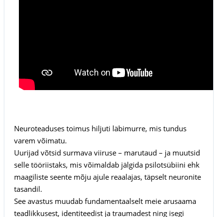
Neuroteaduses toimus hiljuti läbimurre, mis tundus
varem võimatu.
Uurijad võtsid surmava viiruse – marutaud – ja muutsid
selle tööriistaks, mis võimaldab jälgida psilotsübiini ehk
maagiliste seente mõju ajule reaalajas, täpselt neuronite
tasandil.
See avastus muudab fundamentaalselt meie arusaama
teadlikkusest, identiteedist ja traumadest ning isegi