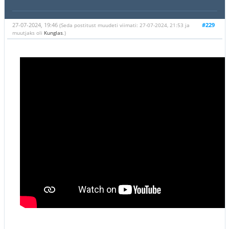
27-07-2024, 19:46
#229
(Seda postitust muudeti viimati: 27-07-2024, 21:53 ja
muutjaks oli
Kunglas
.)