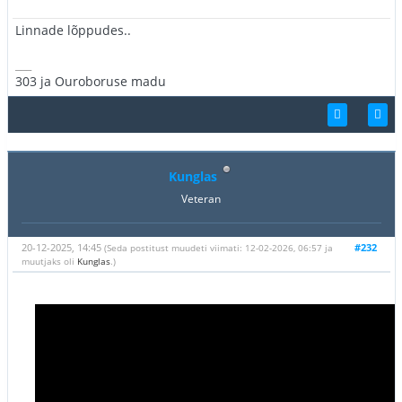
Linnade lõppudes..
___
303 ja Ouroboruse madu
Kunglas
Veteran
20-12-2025, 14:45
#232
(Seda postitust muudeti viimati: 12-02-2026, 06:57 ja
muutjaks oli
Kunglas
.)