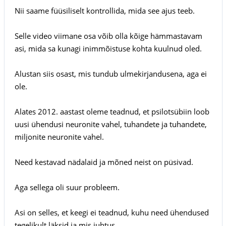
Nii saame füüsiliselt kontrollida, mida see ajus teeb.
Selle video viimane osa võib olla kõige hämmastavam
asi, mida sa kunagi inimmõistuse kohta kuulnud oled.
Alustan siis osast, mis tundub ulmekirjandusena, aga ei
ole.
Alates 2012. aastast oleme teadnud, et psilotsübiin loob
uusi ühendusi neuronite vahel, tuhandete ja tuhandete,
miljonite neuronite vahel.
Need kestavad nädalaid ja mõned neist on püsivad.
Aga sellega oli suur probleem.
Asi on selles, et keegi ei teadnud, kuhu need ühendused
tegelikult läksid ja mis juhtus.