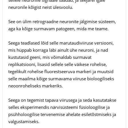
neuronile kõigist neist ülesvoolu.
See on ülim retrograadne neuronite jälgimise süsteem,
aga ka kõige surmavam patogeen, mida me teame.
Seega teadlased lõid selle marutaudiviiruse versiooni,
mis hüppab korraga läbi ainult ühe neuroni, ja nad
kustutasid geeni, mis võimaldab surmavat
replikatsiooni, lisasid sellele selle väikese rohelise,
tegelikult rohelise fluorestseeruva markeri ja muutsid
selle maailma kõige surmavama viiruse bioloogiliseks
neoonroheliseks markeriks.
Seega on tegemist tapava viirusega ja seda kasutatakse
selles eksperimendis närvisüsteemi füsioloogilise ja
psühholoogilise tervenemise ahelate esiletõstmiseks ja
valgustamiseks.