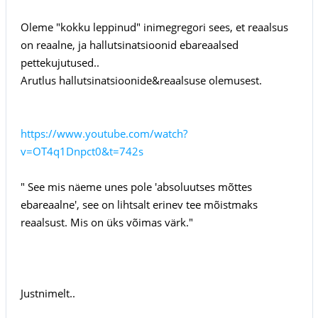
Oleme "kokku leppinud" inimegregori sees, et reaalsus
on reaalne, ja hallutsinatsioonid ebareaalsed
pettekujutused..
Arutlus hallutsinatsioonide&reaalsuse olemusest.
https://www.youtube.com/watch?
v=OT4q1Dnpct0&t=742s
" See mis näeme unes pole 'absoluutses mõttes
ebareaalne', see on lihtsalt erinev tee mõistmaks
reaalsust. Mis on üks võimas värk."
Justnimelt..