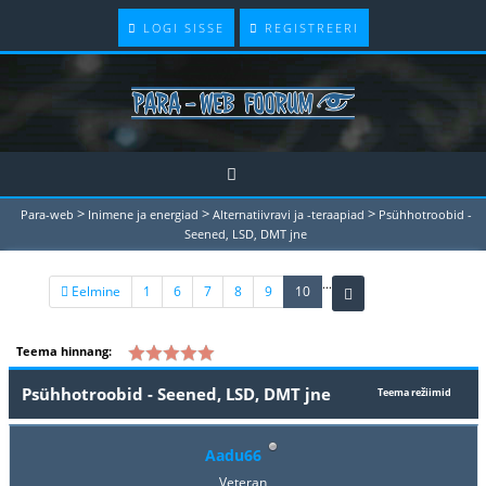
LOGI SISSE
REGISTREERI
>
>
>
Para-web
Inimene ja energiad
Alternatiivravi ja -teraapiad
Psühhotroobid -
Seened, LSD, DMT jne
...
(current)
Eelmine
1
6
7
8
9
10
Teema hinnang:
Psühhotroobid - Seened, LSD, DMT jne
Teema režiimid
Aadu66
Veteran