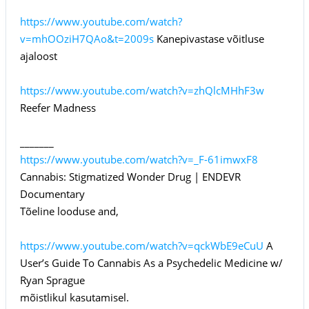
https://www.youtube.com/watch?
v=mhOOziH7QAo&t=2009s
Kanepivastase võitluse
ajaloost
https://www.youtube.com/watch?v=zhQlcMHhF3w
Reefer Madness
_______
https://www.youtube.com/watch?v=_F-61imwxF8
Cannabis: Stigmatized Wonder Drug | ENDEVR
Documentary
Tõeline looduse and,
https://www.youtube.com/watch?v=qckWbE9eCuU
A
User’s Guide To Cannabis As a Psychedelic Medicine w/
Ryan Sprague
mõistlikul kasutamisel.