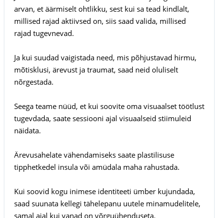
arvan, et äärmiselt ohtlikku, sest kui sa tead kindlalt,
millised rajad aktiivsed on, siis saad valida, millised
rajad tugevnevad.
Ja kui suudad vaigistada need, mis põhjustavad hirmu,
mõtisklusi, ärevust ja traumat, saad neid oluliselt
nõrgestada.
Seega teame nüüd, et kui soovite oma visuaalset töötlust
tugevdada, saate sessiooni ajal visuaalseid stiimuleid
näidata.
Ärevusahelate vähendamiseks saate plastilisuse
tipphetkedel insula või amüdala maha rahustada.
Kui soovid kogu inimese identiteeti ümber kujundada,
saad suunata kellegi tähelepanu uutele minamudelitele,
samal ajal kui vanad on võrguühenduseta.