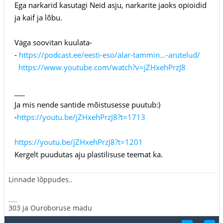
Ega narkarid kasutagi Neid asju, narkarite jaoks opioidid
ja kaif ja lõbu.
Väga soovitan kuulata-
-
https://podcast.ee/eesti-eso/alar-tammin...-arutelud/
https://www.youtube.com/watch?v=jZHxehPrzJ8
___
Ja mis nende santide mõistusesse puutub:)
-
https://youtu.be/jZHxehPrzJ8?t=1713
https://youtu.be/jZHxehPrzJ8?t=1201
Kergelt puudutas aju plastilisuse teemat ka.
Linnade lõppudes..
___
303 ja Ouroboruse madu