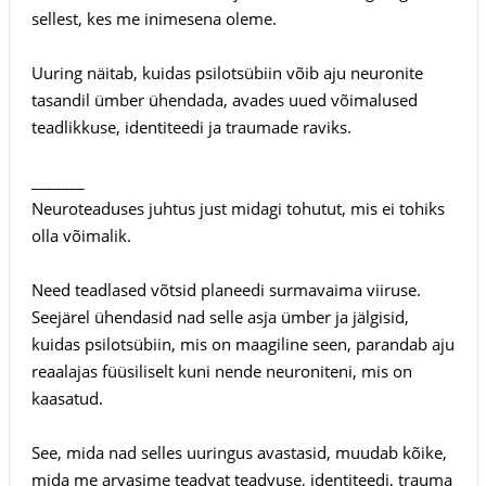
sellest, kes me inimesena oleme.
Uuring näitab, kuidas psilotsübiin võib aju neuronite
tasandil ümber ühendada, avades uued võimalused
teadlikkuse, identiteedi ja traumade raviks.
_______
Neuroteaduses juhtus just midagi tohutut, mis ei tohiks
olla võimalik.
Need teadlased võtsid planeedi surmavaima viiruse.
Seejärel ühendasid nad selle asja ümber ja jälgisid,
kuidas psilotsübiin, mis on maagiline seen, parandab aju
reaalajas füüsiliselt kuni nende neuroniteni, mis on
kaasatud.
See, mida nad selles uuringus avastasid, muudab kõike,
mida me arvasime teadvat teadvuse, identiteedi, trauma