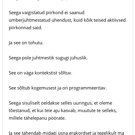
Seega vaigistatud piirkond ei saanud
ümberjuhtmestatud ühendust, kuid kõik teised aktiivsed
piirkonnad said.
Ja see on tohutu.
Seega pole juhtmestik sugugi juhuslik.
See on väga kontekstist sõltuv.
See sõltub kogemusest ja on programmeeritav.
Seega sisuliselt öeldakse selles uuringus, et oleme
tõestanud, et kui teie aju kasvab, muutute te selleks,
millele tähelepanu pöörate.
Ja see tähendab midagi üsna erakordset ja tegelikult ma