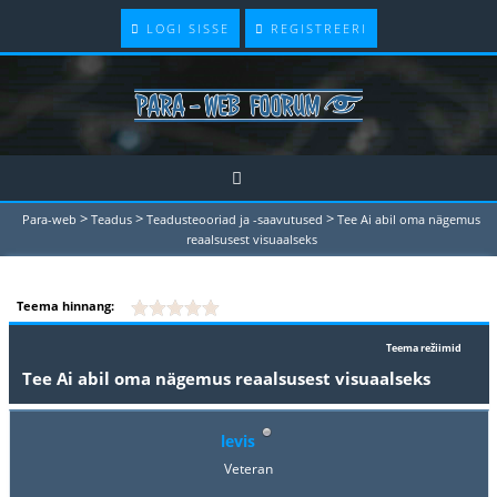
LOGI SISSE
REGISTREERI
>
>
>
Para-web
Teadus
Teadusteooriad ja -saavutused
Tee Ai abil oma nägemus
reaalsusest visuaalseks
Teema hinnang:
Teema režiimid
Tee Ai abil oma nägemus reaalsusest visuaalseks
levis
Veteran