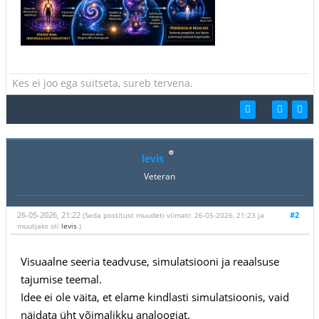
Kes ei joo ega suitseta, sureb tervena.
levis
Veteran
26-05-2026, 21:22
#2
(Seda postitust muudeti viimati: 26-05-2026, 21:23 ja
muutjaks oli
levis
.)
Visuaalne seeria teadvuse, simulatsiooni ja reaalsuse
tajumise teemal.
Idee ei ole väita, et elame kindlasti simulatsioonis, vaid
näidata üht võimalikku analoogiat.