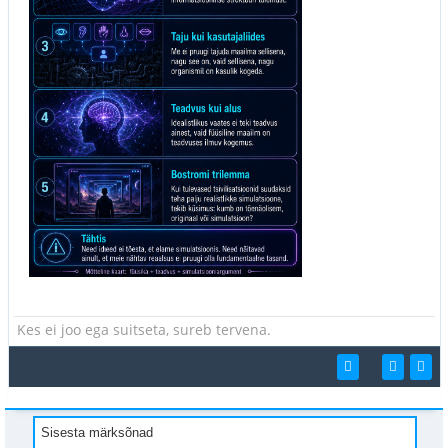
Kes ei joo ega suitseta, sureb tervena.