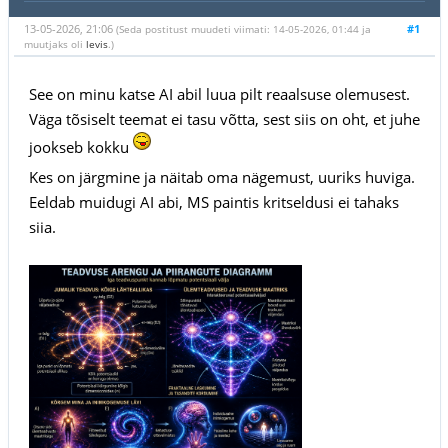
13-05-2026, 21:06
#1
(Seda postitust muudeti viimati: 14-05-2026, 01:44 ja
muutjaks oli
levis
.)
See on minu katse AI abil luua pilt reaalsuse olemusest.
Väga tõsiselt teemat ei tasu võtta, sest siis on oht, et juhe
jookseb kokku
Kes on järgmine ja näitab oma nägemust, uuriks huviga.
Eeldab muidugi AI abi, MS paintis kritseldusi ei tahaks
siia.