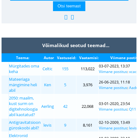
Võimalikud seotud teemad...
Teema:
Autor
Vastuseid:
Vaatamisi:
Viimane postit
Mürgitades oma
03-07-2023, 13:37
Celtic
155
113,022
keha
Viimane postitus
:
xcad
Mateeriaga
26-06-2023, 11:18
mängimine heli
Ken
5
3,976
Viimane postitus
:
Aadu
abil
2050: maailm,
kust surm on
03-01-2020, 23:54
Aerling
42
22,068
digitehnoloogia
Viimane postitus
:
Q11
abil kaotatud?
Antigravitatsioon
02-10-2009, 13:49
levis
9
8,161
güroskoobi abil?
Viimane postitus
:
levis
Elektronid