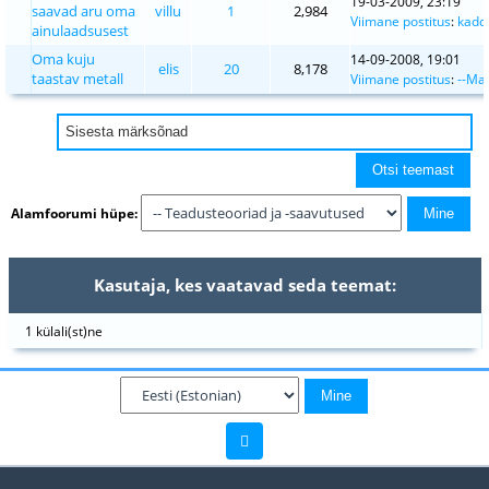
19-03-2009, 23:19
saavad aru oma
villu
1
2,984
Viimane postitus
:
kadd
ainulaadsusest
Oma kuju
14-09-2008, 19:01
elis
20
8,178
taastav metall
Viimane postitus
:
--Mar
Alamfoorumi hüpe:
Kasutaja, kes vaatavad seda teemat:
1 külali(st)ne