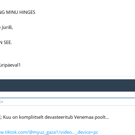
G MINU HINGES
 JüriB,
 SEE.
üripäeval1
04
E; Kuu on kompliitselt devasteeritub Venemaa poolt...
ww.tiktok.com/@myuz_gaza1/video..._device=pc