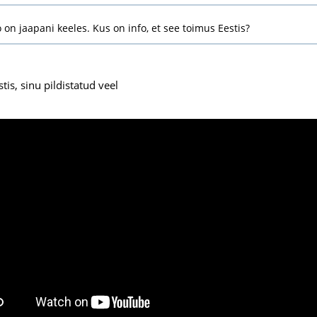
 on jaapani keeles. Kus on info, et see toimus Eestis?
tis, sinu pildistatud veel