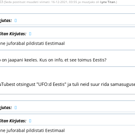
:53
(Seda postitust muudeti viimati: 16-12-2021, 03:55 ja muutjaks oli
Lynx Titan
.)
rjutas:
itan Kirjutas:
ne juforäbal pildistati Eestimaal
 on jaapani keeles. Kus on info, et see toimus Eestis?
uTubest otsingust "UFO:d Eestis" ja tuli neid suur rida samasuguse
rjutas:
itan Kirjutas:
ne juforäbal pildistati Eestimaal