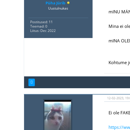
Püha Jürib
Uustulnukas
mINU MÄN
Postitused: 11
Mina ei ole
Teemad: 0
Liitus: Dec 2022
mINA OLEN
Kohtume j
12-02-2023, 19:
Ei ole FAK
https://w