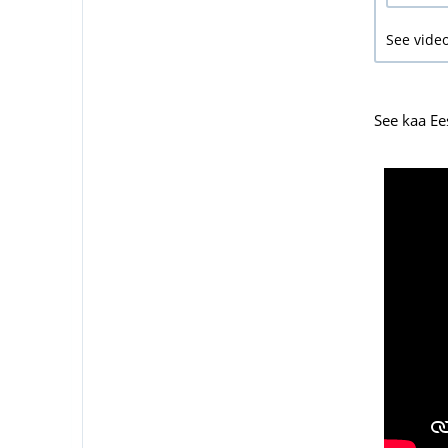
See video
See kaa Ees