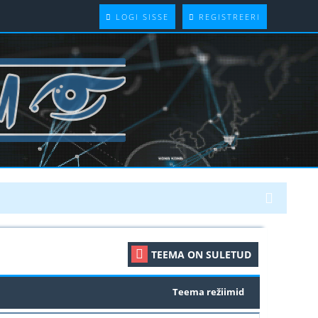
LOGI SISSE
REGISTREERI
TEEMA ON SULETUD
Teema režiimid