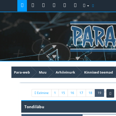
Para-web
Muu
Arhiivinurk
Kinnised teemad
...
(current)
Eelmine
1
15
16
17
18
19
Tondiläbu