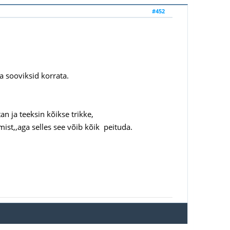
#452
 sooviksid korrata.
an ja teeksin kõikse trikke,
ist,,aga selles see võib kõik peituda.