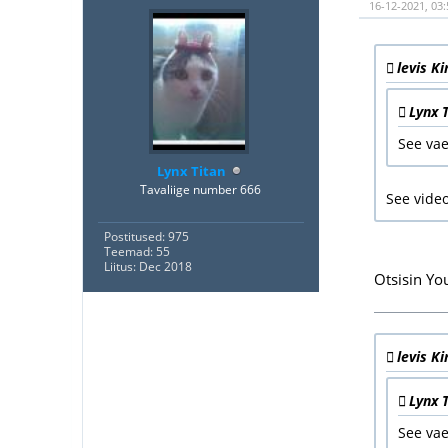
16-12-2021, 03
levis Ki
Lynx T
See vae
Lynx Titan
Tavaliige number 666
See video
Postitused: 975
Teemad: 55
Liitus: Dec 2018
Otsisin Yo
levis Ki
Lynx T
See vae