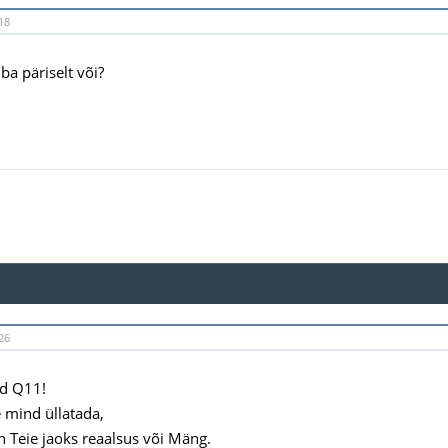
18
ba päriselt või?
26
d Q11!
 mind üllatada,
n Teie jaoks reaalsus või Mäng.