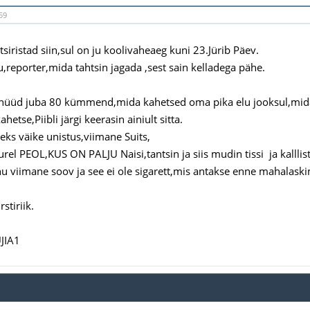
59
tsiristad siin,sul on ju koolivaheaeg kuni 23.Jürib Päev.
u,reporter,mida tahtsin jagada ,sest sain kelladega pähe.
 nüüd juba 80 kümmend,mida kahetsed oma pika elu jooksul,mida
ahetse,Piibli järgi keerasin ainiult sitta.
eks väike unistus,viimane Suits,
rel PEOL,KUS ON PALJU Naisi,tantsin ja siis mudin tissi ja kalllist
u viimane soov ja see ei ole sigarett,mis antakse enne mahalaskim
tiriik.
JIA1