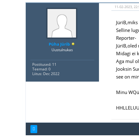
11-02-2023, 22:
JüriB,miks 
Selline lug
Reporter-
Püha Jürib
JüriB,oled
Uustulnukas
Midagi ei k
Aga mul ol
Postitused: 11
Jooksin Suu
Teemad: 0
Liitus: Dec 2022
see on min
Minu WQürs
HHLLELUU