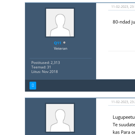
11-02-2023, 23:
80-ndad ju
Q11
Veteran
Postitused: 2,313
Teemad: 31
Liitus: Nov 2018
11-02-2023, 23:
Lugupeetu
Te suudate
kas Para o