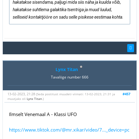
hakatakse sisendama, paljugi mida siis näha ja kuulda võib,
hakatakse suhtlema galaktika tsentriga ja muud luulud,
selliseid kontaktjööre on sadu selle pisikese eestimaa kohta.
Lynx Titan
Tavaliige number 666
13-02-2023, 21:28
#457
(Seda postitust muudeti viimati: 13-02-2023, 21:31 ja
muutjaks oli
Lynx Titan
.)
Ilmselt Venemaal A - Klassi UFO
https://www.tiktok.com/@mr.xikar/video/7..._device=pc