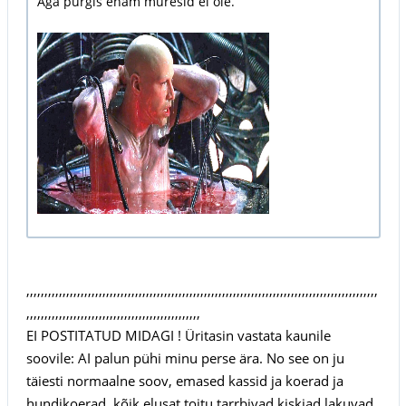
Aga purgis enam muresid ei ole.
,,,,,,,,,,,,,,,,,,,,,,,,,,,,,,,,,,,,,,,,,,,,,,,,,,,,,,,,,,,,,,,,,,,,,,,,,,,,,,,,,,,,,,,,,,,,,,,,,
,,,,,,,,,,,,,,,,,,,,,,,,,,,,,,,,,,,,,,,,,,,,,,,,
EI POSTITATUD MIDAGI ! Üritasin vastata kaunile
soovile: AI palun pühi minu perse ära. No see on ju
täiesti normaalne soov, emased kassid ja koerad ja
hundikoerad, kõik elusat toitu tarrbivad kiskjad lakuvad