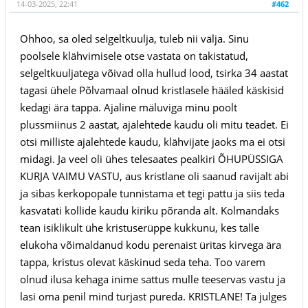
14-03-2025, 22:41
#462
Ohhoo, sa oled selgeltkuulja, tuleb nii välja. Sinu
poolsele klähvimisele otse vastata on takistatud,
selgeltkuuljatega võivad olla hullud lood, tsirka 34 aastat
tagasi ühele Põlvamaal olnud kristlasele hääled käskisid
kedagi ära tappa. Ajaline mäluviga minu poolt
plussmiinus 2 aastat, ajalehtede kaudu oli mitu teadet. Ei
otsi milliste ajalehtede kaudu, klähvijate jaoks ma ei otsi
midagi. Ja veel oli ühes telesaates pealkiri ÕHUPÜSSIGA
KURJA VAIMU VASTU, aus kristlane oli saanud ravijalt abi
ja sibas kerkopopale tunnistama et tegi pattu ja siis teda
kasvatati kollide kaudu kiriku põranda alt. Kolmandaks
tean isiklikult ühe kristuserüppe kukkunu, kes talle
elukoha võimaldanud kodu perenaist üritas kirvega ära
tappa, kristus olevat käskinud seda teha. Too varem
olnud ilusa kehaga inime sattus mulle teeservas vastu ja
lasi oma penil mind turjast pureda. KRISTLANE! Ta julges