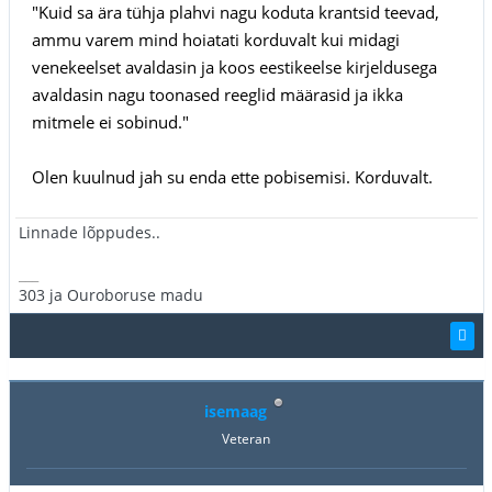
"Kuid sa ära tühja plahvi nagu koduta krantsid teevad,
ammu varem mind hoiatati korduvalt kui midagi
venekeelset avaldasin ja koos eestikeelse kirjeldusega
avaldasin nagu toonased reeglid määrasid ja ikka
mitmele ei sobinud."
Olen kuulnud jah su enda ette pobisemisi. Korduvalt.
Linnade lõppudes..
___
303 ja Ouroboruse madu
isemaag
Veteran