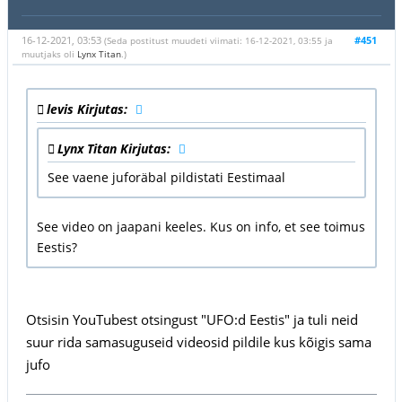
16-12-2021, 03:53
#451
(Seda postitust muudeti viimati: 16-12-2021, 03:55 ja
muutjaks oli
Lynx Titan
.)
levis Kirjutas:
Lynx Titan Kirjutas:
See vaene juforäbal pildistati Eestimaal
See video on jaapani keeles. Kus on info, et see toimus
Eestis?
Otsisin YouTubest otsingust "UFO:d Eestis" ja tuli neid
suur rida samasuguseid videosid pildile kus kõigis sama
jufo