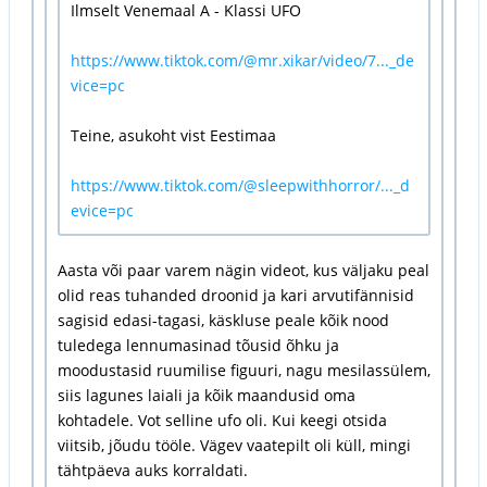
Ilmselt Venemaal A - Klassi UFO
https://www.tiktok.com/@mr.xikar/video/7..._de
vice=pc
Teine, asukoht vist Eestimaa
https://www.tiktok.com/@sleepwithhorror/..._d
evice=pc
Aasta või paar varem nägin videot, kus väljaku peal
olid reas tuhanded droonid ja kari arvutifännisid
sagisid edasi-tagasi, käskluse peale kõik nood
tuledega lennumasinad tõusid õhku ja
moodustasid ruumilise figuuri, nagu mesilassülem,
siis lagunes laiali ja kõik maandusid oma
kohtadele. Vot selline ufo oli. Kui keegi otsida
viitsib, jõudu tööle. Vägev vaatepilt oli küll, mingi
tähtpäeva auks korraldati.