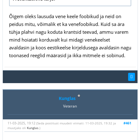
Õigem oleks lausuda vene keele foobikud ja neid on
peidus mitu, võimalik et ka venefoobikud. Kuid sa ära
tühja plahvi nagu koduta krantsid teevad, ammu varem
mind hoiatati korduvalt kui midagi venekeelset
avaldasin ja koos eestikeelse kirjeldusega avaldasin nagu
toonased reeglid määrasid ja ikka mitmele ei sobinud.
Kunglas
Veteran
11-03-2025, 19:12
#461
(Seda postitust muudeti viimati: 11-03-2025, 19:32 ja
muutjaks oli
Kunglas
.)