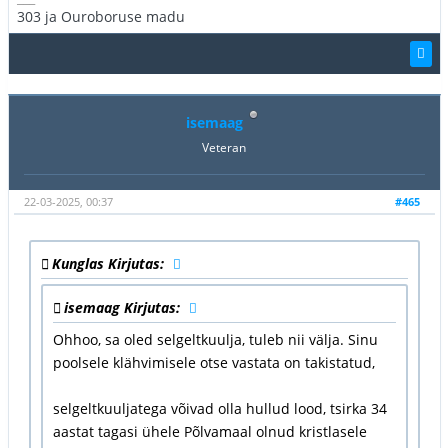
303 ja Ouroboruse madu
isemaag
Veteran
22-03-2025, 00:37
#465
Kunglas Kirjutas:
isemaag Kirjutas:
Ohhoo, sa oled selgeltkuulja, tuleb nii välja. Sinu
poolsele klähvimisele otse vastata on takistatud,
selgeltkuuljatega võivad olla hullud lood, tsirka 34
aastat tagasi ühele Põlvamaal olnud kristlasele