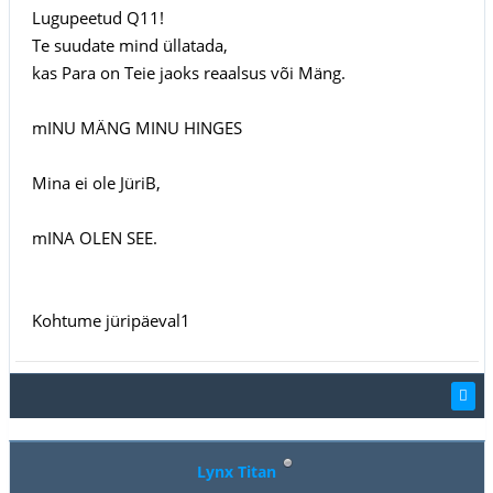
Lugupeetud Q11!
Te suudate mind üllatada,
kas Para on Teie jaoks reaalsus või Mäng.
mINU MÄNG MINU HINGES
Mina ei ole JüriB,
mINA OLEN SEE.
Kohtume jüripäeval1
Lynx Titan