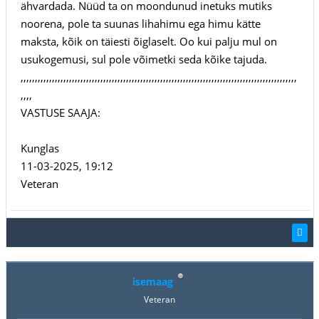
ähvardada. Nüüd ta on moondunud inetuks mutiks
noorena, pole ta suunas lihahimu ega himu kätte
maksta, kõik on täiesti õiglaselt. Oo kui palju mul on
usukogemusi, sul pole võimetki seda kõike tajuda.
,,,,,,,,,,,,,,,,,,,,,,,,,,,,,,,,,,,,,,,,,,,,,,,,,,,,,,,,,,,,,,,,,,,,,,,,,,,,,,,,,,,,,,,,,,,,,,,,,
,,,,
VASTUSE SAAJA:
Kunglas
11-03-2025, 19:12
Veteran
isemaag
Veteran