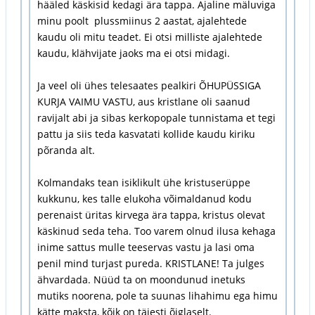
hääled käskisid kedagi ära tappa. Ajaline mäluviga
minu poolt plussmiinus 2 aastat, ajalehtede
kaudu oli mitu teadet. Ei otsi milliste ajalehtede
kaudu, klähvijate jaoks ma ei otsi midagi.
Ja veel oli ühes telesaates pealkiri ÕHUPÜSSIGA
KURJA VAIMU VASTU, aus kristlane oli saanud
ravijalt abi ja sibas kerkopopale tunnistama et tegi
pattu ja siis teda kasvatati kollide kaudu kiriku
põranda alt.
Kolmandaks tean isiklikult ühe kristuserüppe
kukkunu, kes talle elukoha võimaldanud kodu
perenaist üritas kirvega ära tappa, kristus olevat
käskinud seda teha. Too varem olnud ilusa kehaga
inime sattus mulle teeservas vastu ja lasi oma
penil mind turjast pureda. KRISTLANE! Ta julges
ähvardada. Nüüd ta on moondunud inetuks
mutiks noorena, pole ta suunas lihahimu ega himu
kätte maksta, kõik on täiesti õiglaselt.