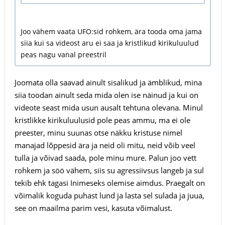
Joo vähem vaata UFO:sid rohkem, ära tooda oma jama
siia kui sa videost aru ei saa ja kristlikud kirikuluulud
peas nagu vanal preestril
Joomata olla saavad ainult sisalikud ja ämblikud, mina
siia toodan ainult seda mida olen ise näinud ja kui on
videote seast mida usun ausalt tehtuna olevana. Minul
kristlikke kirikuluulusid pole peas ammu, ma ei ole
preester, minu suunas otse näkku kristuse nimel
manajad lõppesid ära ja neid oli mitu, neid võib veel
tulla ja võivad saada, pole minu mure. Palun joo vett
rohkem ja söö vähem, siis su agressiivsus langeb ja sul
tekib ehk tagasi Inimeseks olemise aimdus. Praegalt on
võimalik koguda puhast lund ja lasta sel sulada ja juua,
see on maailma parim vesi, kasuta võimalust.