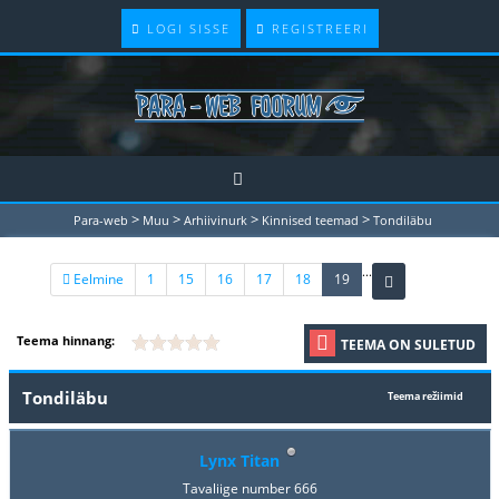
LOGI SISSE
REGISTREERI
>
>
>
>
Para-web
Muu
Arhiivinurk
Kinnised teemad
Tondiläbu
...
(current)
Eelmine
1
15
16
17
18
19
Teema hinnang:
TEEMA ON SULETUD
Tondiläbu
Teema režiimid
Lynx Titan
Tavaliige number 666