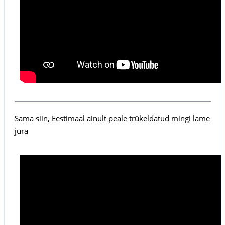
Sama siin, Eestimaal ainult peale trükeldatud mingi lame
jura