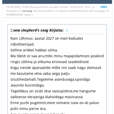
14-03-2025, 23:05
#463
(Seda postitust muudeti viimati: 14-03-2025, 23:21 ja
muutjaks oli
isemaag
.
Muutmise põhjus: oli takistus kommentaarima, pole kirjaviga. EI
KOMMENTAARI otsida
)
new shepherd's song Kirjutas:
Rain Lõhmus: aastal 2027 on meil kodudes
robotteenijad.
Selline arikkel hakkas silma.
Ma tõesti ei saa aru,miks minu majapidamises peaksid
ringis sõitma ja vilkuma erinevad seadeldised.
Kogu nende aparaatide mõte siis saab nagu olema,et
me kasutame oma vaba aega palju
sisutihedamalt.Tegeleme aiandusega,spordiga
,kaunite kunstidega.
Tegelikkus on siiski otse vastupidine,me hangume
väiksesse ekraaniga klahvidega masinasse.
Enne purki pugemist,meie viimane soov on-AI palun
pühi minu perse ära.