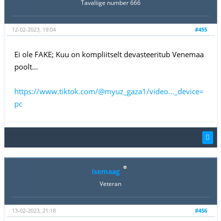
Tavaliige number 666
12-02-2023, 19:04
#455
Ei ole FAKE; Kuu on kompliitselt devasteeritub Venemaa
poolt...
https://www.tiktok.com/@myuz_gaza1/video..._device=
pc
isemaag
Veteran
13-02-2023, 21:18
#456