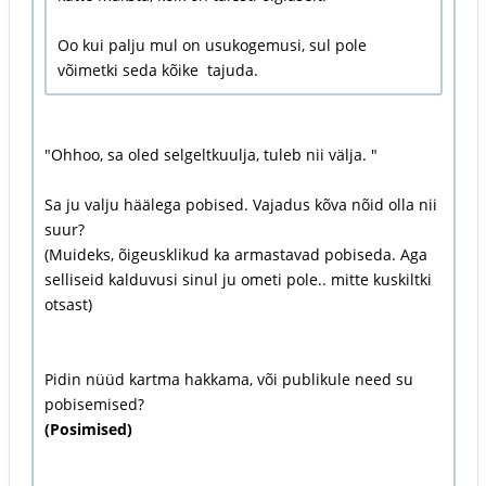
Oo kui palju mul on usukogemusi, sul pole
võimetki seda kõike tajuda.
"Ohhoo, sa oled selgeltkuulja, tuleb nii välja. "
Sa ju valju häälega pobised. Vajadus kõva nõid olla nii
suur?
(Muideks, õigeusklikud ka armastavad pobiseda. Aga
selliseid kalduvusi sinul ju ometi pole.. mitte kuskiltki
otsast)
Pidin nüüd kartma hakkama, või publikule need su
pobisemised?
(Posimised)