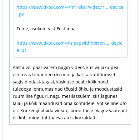
https://www.tiktok.com/@mr.xikar/video/7..._device
=pc
Teine, asukoht vist Eestimaa
https://www.tiktok.com/@sleepwithhorror/..._devic
e=pc
Aasta või paar varem nägin videot, kus väljaku peal
olid reas tuhanded droonid ja kari arvutifännisid
sagisid edasi-tagasi, käskluse peale kõik nood
tuledega lennumasinad tõusid õhku ja moodustasid
ruumilise figuuri, nagu mesilassülem, siis lagunes
laiali ja kõik maandusid oma kohtadele. Vot selline ufo
oli. Kui keegi otsida viitsib, jõudu tööle. Vägev vaatepilt
oli küll, mingi tähtpäeva auks korraldati.