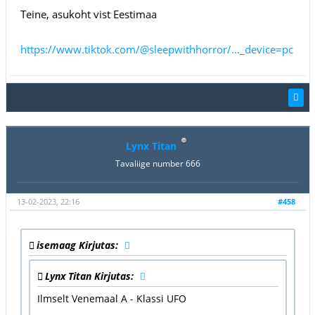
Teine, asukoht vist Eestimaa
https://www.tiktok.com/@sleepwithhorror/..._device=pc
Lynx Titan
Tavaliige number 666
13-02-2023, 22:16
#458
isemaag Kirjutas:
Lynx Titan Kirjutas:
Ilmselt Venemaal A - Klassi UFO