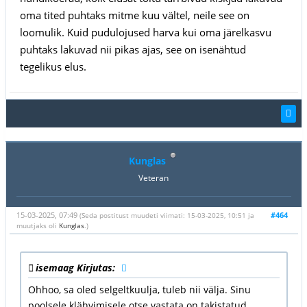
oma tited puhtaks mitme kuu vältel, neile see on
loomulik. Kuid pudulojused harva kui oma järelkasvu
puhtaks lakuvad nii pikas ajas, see on isenähtud
tegelikus elus.
Kunglas
Veteran
15-03-2025, 07:49
#464
(Seda postitust muudeti viimati: 15-03-2025, 10:51 ja
muutjaks oli
Kunglas
.)
isemaag Kirjutas:
Ohhoo, sa oled selgeltkuulja, tuleb nii välja. Sinu
poolsele klähvimisele otse vastata on takistatud,