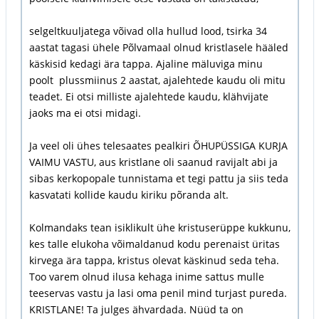
selgeltkuuljatega võivad olla hullud lood, tsirka 34
aastat tagasi ühele Põlvamaal olnud kristlasele hääled
käskisid kedagi ära tappa. Ajaline mäluviga minu
poolt plussmiinus 2 aastat, ajalehtede kaudu oli mitu
teadet. Ei otsi milliste ajalehtede kaudu, klähvijate
jaoks ma ei otsi midagi.
Ja veel oli ühes telesaates pealkiri ÕHUPÜSSIGA KURJA
VAIMU VASTU, aus kristlane oli saanud ravijalt abi ja
sibas kerkopopale tunnistama et tegi pattu ja siis teda
kasvatati kollide kaudu kiriku põranda alt.
Kolmandaks tean isiklikult ühe kristuserüppe kukkunu,
kes talle elukoha võimaldanud kodu perenaist üritas
kirvega ära tappa, kristus olevat käskinud seda teha.
Too varem olnud ilusa kehaga inime sattus mulle
teeservas vastu ja lasi oma penil mind turjast pureda.
KRISTLANE! Ta julges ähvardada. Nüüd ta on