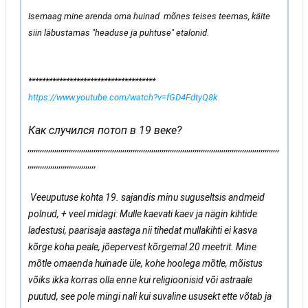
Isemaag mine arenda oma huinad mõnes teises teemas, käite
siin läbustamas "headuse ja puhtuse" etalonid.
*************************************
https://www.youtube.com/watch?v=fGD4FdtyQ8k
Как случился потоп в 19 веке?
,,,,,,,,,,,,,,,,,,,,,,,,,,,,,,,,,,,,,,,,,,,,,,,,,,,,,,,,,,,,,,,,,,,,,,,,,,,,,,,,,,,,,,,,,,,,,,,,,,,,,,,,,,,,,,,,,,,,,,,,,,
,,,,,,,,,,,,,,,,,,,,,,,,,,,,,,,,,
Veeuputuse kohta 19. sajandis minu suguseltsis andmeid
polnud, + veel midagi: Mulle kaevati kaev ja nägin kihtide
ladestusi, paarisaja aastaga nii tihedat mullakihti ei kasva
kõrge koha peale, jõepervest kõrgemal 20 meetrit. Mine
mõtle omaenda huinade üle, kohe hoolega mõtle, mõistus
võiks ikka korras olla enne kui religioonisid või astraale
puutud, see pole mingi nali kui suvaline ususekt ette võtab ja