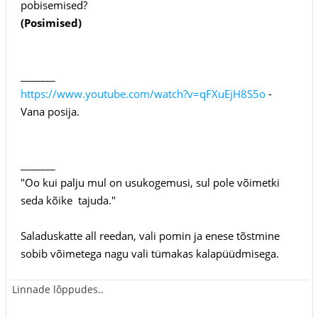
pobisemised?
(Posimised)
_______
https://www.youtube.com/watch?v=qFXuEjH8S5o
-
Vana posija.
_______
"Oo kui palju mul on usukogemusi, sul pole võimetki
seda kõike tajuda."
Saladuskatte all reedan, vali pomin ja enese tõstmine
sobib võimetega nagu vali tümakas kalapüüdmisega.
Linnade lõppudes..
___