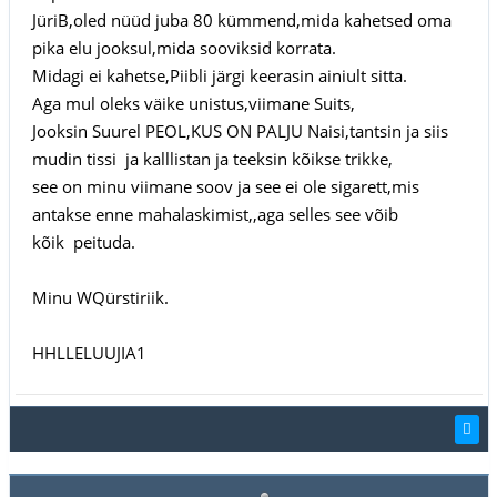
JüriB,oled nüüd juba 80 kümmend,mida kahetsed oma
pika elu jooksul,mida sooviksid korrata.
Midagi ei kahetse,Piibli järgi keerasin ainiult sitta.
Aga mul oleks väike unistus,viimane Suits,
Jooksin Suurel PEOL,KUS ON PALJU Naisi,tantsin ja siis
mudin tissi ja kalllistan ja teeksin kõikse trikke,
see on minu viimane soov ja see ei ole sigarett,mis
antakse enne mahalaskimist,,aga selles see võib
kõik peituda.
Minu WQürstiriik.
HHLLELUUJIA1