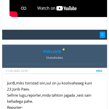
Püha Jürib
Uustulnukas
11-02-2023, 22:59
#452
JüriB,miks tsiristad siin,sul on ju koolivaheaeg kuni
23.Jürib Päev.
Selline lugu,reporter,mida tahtsin jagada ,sest sain
kelladega pähe.
Reporter-