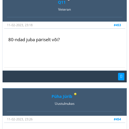
Q11
Veteran
11-02-2023, 23:18
#453
80-ndad juba päriselt või?
Püha Jürib
Uustulnukas
11-02-2023, 23:26
#454