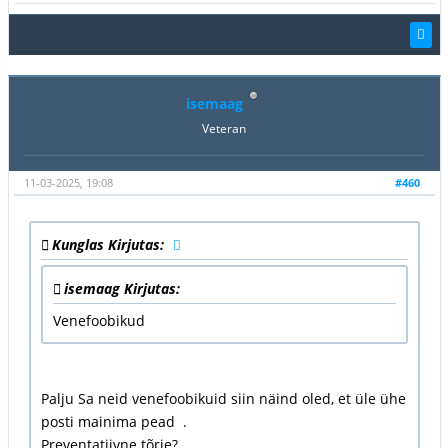
isemaag
Veteran
11-03-2025, 19:08
#460
Kunglas Kirjutas:
isemaag Kirjutas:
Venefoobikud
Palju Sa neid venefoobikuid siin näind oled, et üle ühe
posti mainima pead .
Preventatiivne tõrje?