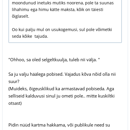
moondunud inetuks mutiks noorena, pole ta suunas
lihahimu ega himu kätte maksta, kõik on täiesti
õiglaselt.
Oo kui palju mul on usukogemusi, sul pole võimetki
seda kõike tajuda.
"Ohhoo, sa oled selgeltkuulja, tuleb nii välja. "
Sa ju valju häälega pobised. Vajadus kõva nõid olla nii
suur?
(Muideks, õigeusklikud ka armastavad pobiseda. Aga
selliseid kalduvusi sinul ju ometi pole.. mitte kuskiltki
otsast)
Pidin nüüd kartma hakkama, või publikule need su