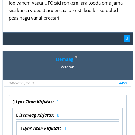
Joo vähem vaata UFO:sid rohkem, ära tooda oma jama
siia kui sa videost aru ei saa ja kristlikud kirikuluulud
peas nagu vanal preestril
isemaag
Veteran
13-02-2023, 22:53
#459
Lynx Titan Kirjutas:
isemaag Kirjutas:
Lynx Titan Kirjutas: