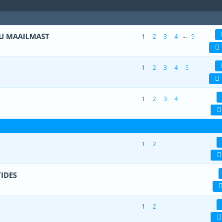
U MAAILMAST
...
1
2
3
4
9
(d) - 5 viiest (keskmiselt)
1
2
3
4
5
1
2
3
4
5
 viiest (keskmiselt)
1
2
3
4
5
1
2
3
4
 viiest (keskmiselt)
1
2
3
4
5
1
2
 viiest (keskmiselt)
1
2
3
4
5
IDES
 viiest (keskmiselt)
1
2
3
4
5
1
2
 viiest (keskmiselt)
1
2
3
4
5