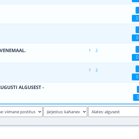
 viiest (keskmiselt)
1
2
3
4
5
(d) - 5 viiest (keskmiselt)
1
2
3
4
5
 VENEMAAL.
1
2
 viiest (keskmiselt)
1
2
3
4
5
1
2
 viiest (keskmiselt)
1
2
3
4
5
AUGUSTI ALGUSEST -
 viiest (keskmiselt)
1
2
3
4
5