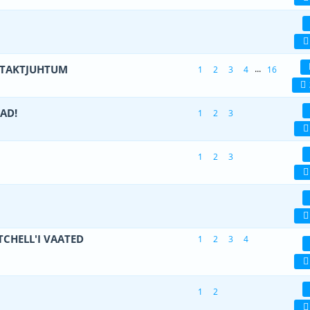
 viiest (keskmiselt)
1
2
3
4
5
ONTAKTJUHTUM
...
1
2
3
4
16
(d) - 5 viiest (keskmiselt)
1
2
3
4
5
AD!
1
2
3
 viiest (keskmiselt)
1
2
3
4
5
1
2
3
 viiest (keskmiselt)
1
2
3
4
5
 viiest (keskmiselt)
1
2
3
4
5
CHELL'I VAATED
1
2
3
4
 viiest (keskmiselt)
1
2
3
4
5
1
2
 viiest (keskmiselt)
1
2
3
4
5