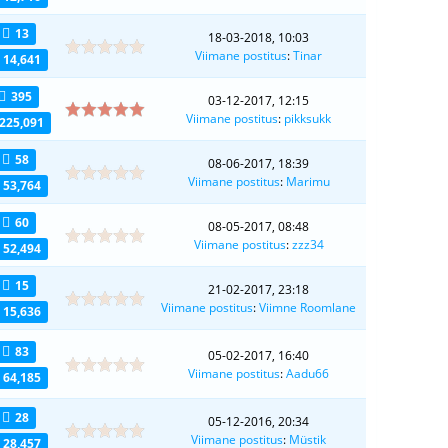
13
18-03-2018, 10:03
Viimane postitus
:
Tinar
14,641
395
03-12-2017, 12:15
Viimane postitus
:
pikksukk
225,091
58
08-06-2017, 18:39
Viimane postitus
:
Marimu
53,764
60
08-05-2017, 08:48
Viimane postitus
:
zzz34
52,494
15
21-02-2017, 23:18
Viimane postitus
:
Viimne Roomlane
15,636
83
05-02-2017, 16:40
Viimane postitus
:
Aadu66
64,185
28
05-12-2016, 20:34
Viimane postitus
:
Müstik
28,457