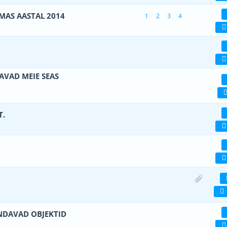
MAS AASTAL 2014
1
2
3
4
 viiest (keskmiselt)
1
2
3
4
5
 viiest (keskmiselt)
1
2
3
4
5
AVAD MEIE SEAS
 viiest (keskmiselt)
1
2
3
4
5
T.
 viiest (keskmiselt)
1
2
3
4
5
 viiest (keskmiselt)
1
2
3
4
5
1 viiest (keskmiselt)
1
2
3
4
5
NDAVAD OBJEKTID
 viiest (keskmiselt)
1
2
3
4
5