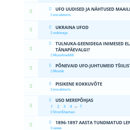
UFO UUDISED JA NÄHTUSED MAAIL
0 Hääle(d) - 0
excubitoris
UKRAINA UFOD
0 Hääle(d) - 0
nokitseja
TULNUKA-GEENIDEGA INIMESED EL
0 Hääle(d) - 0
TÄNAPÄEVALGI?
Müstiline666
PÕNEVAID UFO-JUHTUMEID TŠIILIS
0 Hääle(d) - 0
Müstik
PISIKENE KOKKUVÕTE
0 Hääle(d) - 0
excubitoris
USO MEREPÕHJAS
1 Hääle(d) - 
...
1
2
3
4
7
VironShaman
1896-1897 AASTA TUNDMATUD LE
0 Hääle(d) - 0
xawa