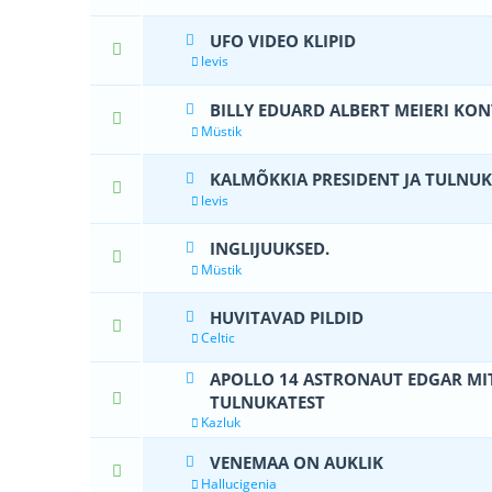
UFO VIDEO KLIPID
0 Hääle(d) - 0
levis
BILLY EDUARD ALBERT MEIERI K
1 Hääle
Müstik
KALMÕKKIA PRESIDENT JA TULNUK
0 Hääle(d) - 0
levis
INGLIJUUKSED.
0 Hääle(d) - 0
Müstik
HUVITAVAD PILDID
0 Hääle(d) - 0
Celtic
APOLLO 14 ASTRONAUT EDGAR MIT
0 Hääle(d) - 0
TULNUKATEST
Kazluk
VENEMAA ON AUKLIK
0 Hääle(d) - 0
Hallucigenia