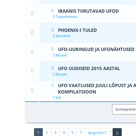
IRAANIS TIIRUTAVAD UFOD
0 Hääle(d) - 0
Tutanhamon
PHOENIX-I TULED
1 Hääle
donulme
UFO-UURINGUD JA UFONÄHTUSED
0 Hääle(d) - 0
Müstik
UFO UUDISEID 2015 AASTAL
0 Hääle(d) - 0
Müstik
UFO VAATLUSED JUULI LÕPUST JA 
0 Hääle(d) - 0
KOMPILATSIOON
brb
...
(current)
1
2
3
4
5
7
Järgmine