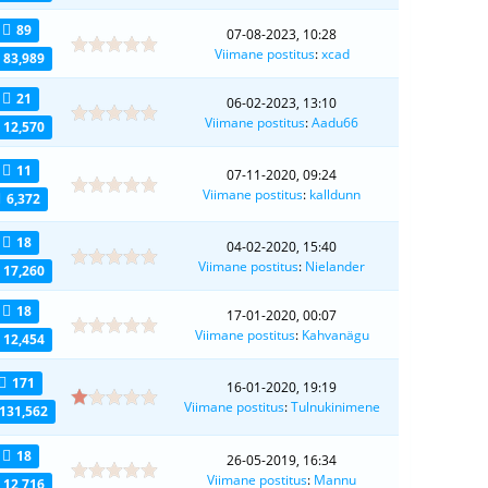
89
07-08-2023, 10:28
Viimane postitus
:
xcad
83,989
21
06-02-2023, 13:10
Viimane postitus
:
Aadu66
12,570
11
07-11-2020, 09:24
Viimane postitus
:
kalldunn
6,372
18
04-02-2020, 15:40
Viimane postitus
:
Nielander
17,260
18
17-01-2020, 00:07
Viimane postitus
:
Kahvanägu
12,454
171
16-01-2020, 19:19
Viimane postitus
:
Tulnukinimene
131,562
18
26-05-2019, 16:34
Viimane postitus
:
Mannu
12,716