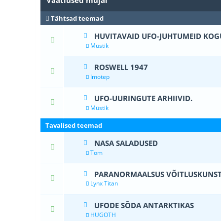
Vaatlused mujal
Tähtsad teemad
HUVITAVAID UFO-JUHTUMEID KOG
1 Hääle
Müstik
ROSWELL 1947
0 Hääle(d) - 0
Imotep
UFO-UURINGUTE ARHIIVID.
0 Hääle(d) - 0
Müstik
Tavalised teemad
NASA SALADUSED
0 Hääle(d) - 0
Tom
PARANORMAALSUS VÕITLUSKUNST
0 Hääle(d) - 0
Lynx Titan
UFODE SÕDA ANTARKTIKAS
0 Hääle(d) - 0
HUGOTH