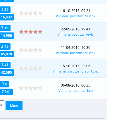
20
16-10-2016, 09:21
Viimane postitus
:
Müstik
16,432
16
22-05-2016, 19:41
Viimane postitus
:
levis
14,956
45
11-04-2016, 10:36
Viimane postitus
:
Müstik
45,070
41
15-10-2015, 23:06
Viimane postitus
:
Black Goat
42,595
0
06-08-2015, 00:35
Viimane postitus
:
brb
7,341