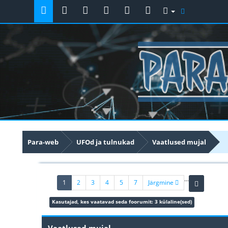
Para-web
UFOd ja tulnukad
Vaatlused mujal
...
(current)
1
2
3
4
5
7
Järgmine
Kasutajad, kes vaatavad seda foorumit: 3 külaline(sed)