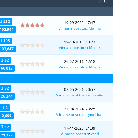
212
10-09-2025, 17:47
Viimane postitus
:
Mannu
152,904
105
19-10-2017, 13:27
Viimane postitus
:
Müstik
103,647
82
26-07-2016, 12:18
Viimane postitus
:
Müstik
66,013
32
07-05-2026, 20:57
Viimane postitus
:
cambodia
26,244
2
21-04-2024, 23:25
Viimane postitus
:
Lynx Titan
2,699
42
17-11-2023, 21:39
Viimane postitus
:
xcad
21,773