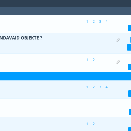
1
2
3
4
(d) - 3.67 viiest (keskmiselt)
1
2
3
4
5
ENDAVAID OBJEKTE ?
äle(d) - 5 viiest (keskmiselt)
1
2
3
4
5
1
2
 - 1 viiest (keskmiselt)
1
2
3
4
5
1
2
3
4
äle(d) - 5 viiest (keskmiselt)
1
2
3
4
5
- 0 viiest (keskmiselt)
1
2
3
4
5
1
2
- 0 viiest (keskmiselt)
1
2
3
4
5