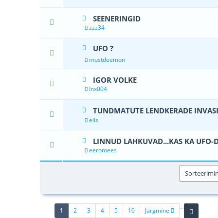
SEENERINGID
0 Hääle(d) 
zzz34
UFO ?
0 Hääle(d) 
mustdeemon
IGOR VOLKE
0 Hääle(d) 
Inx004
TUNDMATUTE LENDKERADE INVASI
0 Hääle(d) 
elis
LINNUD LAHKUVAD...KAS KA UFO-
0 Hääle(d) 
eeromees
...
(current)
1
2
3
4
5
10
Järgmine