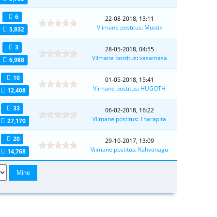
6
22-08-2018, 13:11
Viimane postitus
:
Müstik
5,832
3
28-05-2018, 04:55
Viimane postitus
:
vasamasa
6,988
10
01-05-2018, 15:41
Viimane postitus
:
HUGOTH
12,408
33
06-02-2018, 16:22
Viimane postitus
:
Tharapita
27,170
20
29-10-2017, 13:09
Viimane postitus
:
Kahvanägu
14,768