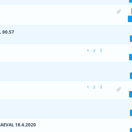
(d) - 3 viiest (keskmiselt)
1
2
3
4
5
 00.57
- 0 viiest (keskmiselt)
1
2
3
4
5
1
2
3
 - 1 viiest (keskmiselt)
1
2
3
4
5
- 0 viiest (keskmiselt)
1
2
3
4
5
1
2
3
d) - 2.5 viiest (keskmiselt)
1
2
3
4
5
- 0 viiest (keskmiselt)
1
2
3
4
5
AEVAL 18.4.2020
- 0 viiest (keskmiselt)
1
2
3
4
5