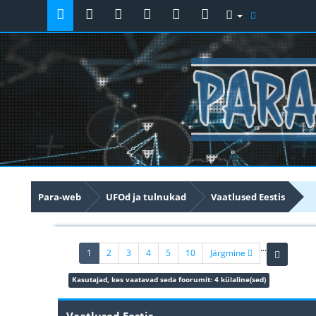
Para-web
UFOd ja tulnukad
Vaatlused Eestis
...
(current)
1
2
3
4
5
10
Järgmine
Kasutajad, kes vaatavad seda foorumit: 4 külaline(sed)