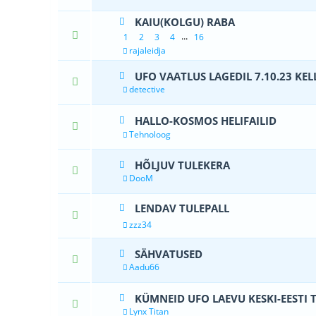
KAIU(KOLGU) RABA
2 Hääle
...
1
2
3
4
16
rajaleidja
UFO VAATLUS LAGEDIL 7.10.23 KELL
0 Hääle(d) 
detective
HALLO-KOSMOS HELIFAILID
1 Hääle(d)
Tehnoloog
HÕLJUV TULEKERA
0 Hääle(d) 
DooM
LENDAV TULEPALL
2 Hääle(
zzz34
SÄHVATUSED
0 Hääle(d) 
Aadu66
KÜMNEID UFO LAEVU KESKI-EESTI T
0 Hääle(d) 
Lynx Titan