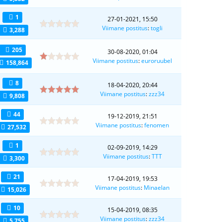
1
27-01-2021, 15:50
Viimane postitus
:
togli
3,288
205
30-08-2020, 01:04
Viimane postitus
:
euroruubel
158,864
8
18-04-2020, 20:44
Viimane postitus
:
zzz34
9,808
44
19-12-2019, 21:51
Viimane postitus
:
fenomen
27,532
1
02-09-2019, 14:29
Viimane postitus
:
TTT
3,300
21
17-04-2019, 19:53
Viimane postitus
:
Minaelan
15,026
10
15-04-2019, 08:35
Viimane postitus
:
zzz34
5,755