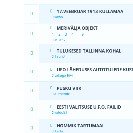
17.VEEBRUAR 1913 KULLAMAA
0 Hääle(d) 
xawa
MERIVÄLJA OBJEKT
1 Hääle(d)
...
1
2
3
4
9
Müstik
TULUKESED TALLINNA KOHAL
1 Hä
Taun0
UFO LÄHEDUSES AUTOTULEDE KU
0 Hääle(d) 
Lakaga lõvi
PUSKU VIIK
0 Hääle(d) 
authentic
EESTI VALITSUSE U.F.O. FAILID
0 Hääle(d) 
kaido81
HOMMIK TARTUMAAL
0 Hääle(d) 
Aadu