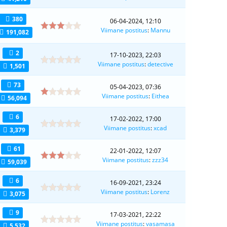
380
06-04-2024, 12:10
Viimane postitus
:
Mannu
191,082
2
17-10-2023, 22:03
Viimane postitus
:
detective
1,501
73
05-04-2023, 07:36
Viimane postitus
:
Eithea
56,094
6
17-02-2022, 17:00
Viimane postitus
:
xcad
3,379
61
22-01-2022, 12:07
Viimane postitus
:
zzz34
59,039
6
16-09-2021, 23:24
Viimane postitus
:
Lorenz
3,075
9
17-03-2021, 22:22
Viimane postitus
:
vasamasa
5,532