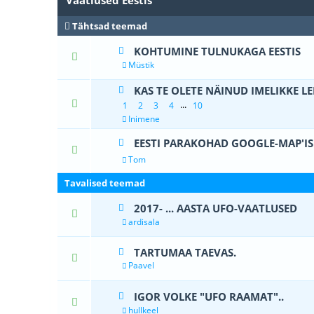
Vaatlused Eestis
Tähtsad teemad
KOHTUMINE TULNUKAGA EESTIS
3 Hääle
Müstik
KAS TE OLETE NÄINUD IMELIKKE L
1 Hä
...
1
2
3
4
10
Inimene
EESTI PARAKOHAD GOOGLE-MAP'IS
1 Hääle(d)
Tom
Tavalised teemad
2017- ... AASTA UFO-VAATLUSED
1 Hä
ardisala
TARTUMAA TAEVAS.
0 Hääle(d) 
Paavel
IGOR VOLKE "UFO RAAMAT"..
0 Hääle(d) 
hullkeel