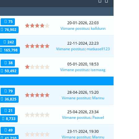
75
20-01-2026, 22:03
Viimane postitus
:
kalldunn
76,902
242
22-11-2024, 22:23
Viimane postitus
:
matkasell123
165,798
38
05-01-2020, 18:53
Viimane postitus
:
isemaag
50,492
79
28-04-2026, 15:20
Viimane postitus
:
Mannu
36,825
21
25-04-2026, 23:34
Viimane postitus
:
Paavel
8,733
49
23-11-2024, 19:30
Viimane postitus
:
Mannu
41,210