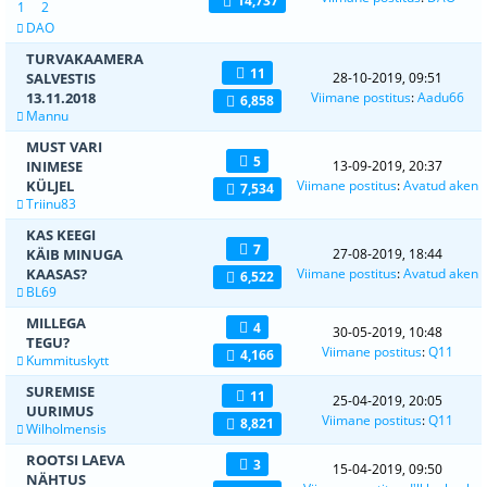
14,737
1
2
DAO
TURVAKAAMERA
11
SALVESTIS
28-10-2019, 09:51
13.11.2018
Viimane postitus
:
Aadu66
6,858
Mannu
MUST VARI
5
INIMESE
13-09-2019, 20:37
KÜLJEL
Viimane postitus
:
Avatud aken
7,534
Triinu83
KAS KEEGI
7
KÄIB MINUGA
27-08-2019, 18:44
KAASAS?
Viimane postitus
:
Avatud aken
6,522
BL69
MILLEGA
4
30-05-2019, 10:48
TEGU?
Viimane postitus
:
Q11
4,166
Kummituskytt
SUREMISE
11
25-04-2019, 20:05
UURIMUS
Viimane postitus
:
Q11
8,821
Wilholmensis
ROOTSI LAEVA
3
15-04-2019, 09:50
NÄHTUS