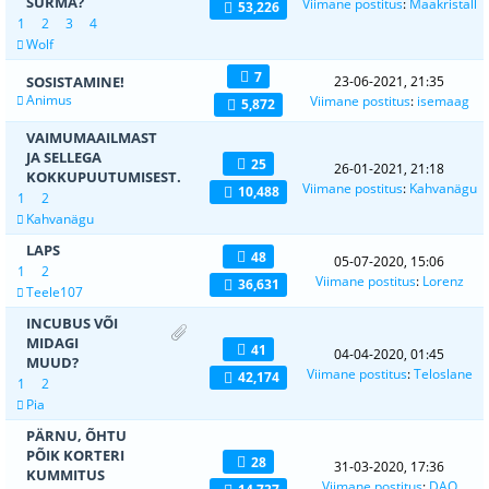
SURMA?
Viimane postitus
:
Maakristall
53,226
1
2
3
4
Wolf
7
SOSISTAMINE!
23-06-2021, 21:35
Animus
Viimane postitus
:
isemaag
5,872
VAIMUMAAILMAST
JA SELLEGA
25
26-01-2021, 21:18
KOKKUPUUTUMISEST.
Viimane postitus
:
Kahvanägu
10,488
1
2
Kahvanägu
LAPS
48
05-07-2020, 15:06
1
2
Viimane postitus
:
Lorenz
36,631
Teele107
INCUBUS VÕI
MIDAGI
41
04-04-2020, 01:45
MUUD?
Viimane postitus
:
Teloslane
42,174
1
2
Pia
PÄRNU, ÕHTU
PÕIK KORTERI
28
31-03-2020, 17:36
KUMMITUS
Viimane postitus
:
DAO