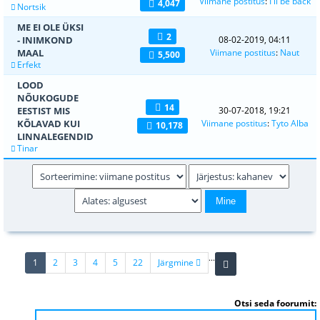
Viimane postitus
:
I'll be back
4,047
Nortsik
ME EI OLE ÜKSI
2
- INIMKOND
08-02-2019, 04:11
MAAL
Viimane postitus
:
Naut
5,500
Erfekt
LOOD
NÕUKOGUDE
14
EESTIST MIS
30-07-2018, 19:21
KÕLAVAD KUI
Viimane postitus
:
Tyto Alba
10,178
LINNALEGENDID
Tinar
...
(current)
1
2
3
4
5
22
Järgmine
Otsi seda foorumit: