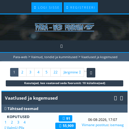
LOGI SISSE
REGISTREERI
>
>
Para-web
Vaimud, tondid ja kummitused
Vaatlused ja kogemused
...
(current)
1
2
3
4
5
22
Järgmine
Kasutajad, kes vaatavad seda foorumit: 10 külaline(sed)
Vaatlused ja kogemused
Tähtsad teemad
KOPUTUSED
91
06-08-2026, 17:07
1
2
3
4
Viimane postitus
:
isemaag
55,909
VaImU-PlIx