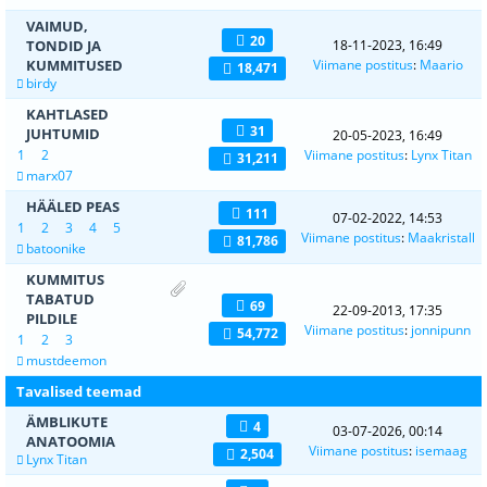
VAIMUD,
20
TONDID JA
18-11-2023, 16:49
KUMMITUSED
Viimane postitus
:
Maario
18,471
birdy
KAHTLASED
31
JUHTUMID
20-05-2023, 16:49
1
2
Viimane postitus
:
Lynx Titan
31,211
marx07
HÄÄLED PEAS
111
07-02-2022, 14:53
1
2
3
4
5
Viimane postitus
:
Maakristall
81,786
batoonike
KUMMITUS
TABATUD
69
22-09-2013, 17:35
PILDILE
Viimane postitus
:
jonnipunn
54,772
1
2
3
mustdeemon
Tavalised teemad
ÄMBLIKUTE
4
03-07-2026, 00:14
ANATOOMIA
Viimane postitus
:
isemaag
2,504
Lynx Titan