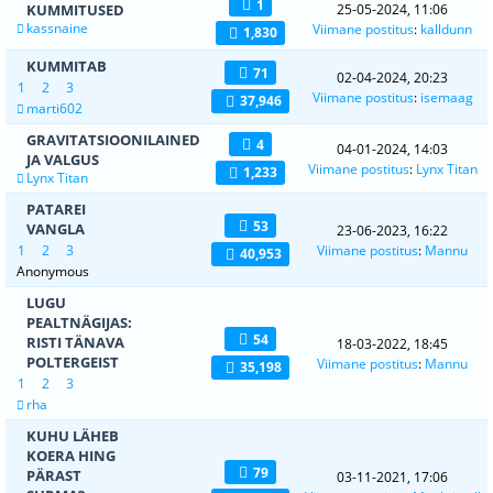
1
KUMMITUSED
25-05-2024, 11:06
kassnaine
Viimane postitus
:
kalldunn
1,830
KUMMITAB
71
02-04-2024, 20:23
1
2
3
Viimane postitus
:
isemaag
37,946
marti602
GRAVITATSIOONILAINED
4
04-01-2024, 14:03
JA VALGUS
Viimane postitus
:
Lynx Titan
1,233
Lynx Titan
PATAREI
53
VANGLA
23-06-2023, 16:22
1
2
3
Viimane postitus
:
Mannu
40,953
Anonymous
LUGU
PEALTNÄGIJAS:
54
RISTI TÄNAVA
18-03-2022, 18:45
POLTERGEIST
Viimane postitus
:
Mannu
35,198
1
2
3
rha
KUHU LÄHEB
KOERA HING
79
PÄRAST
03-11-2021, 17:06