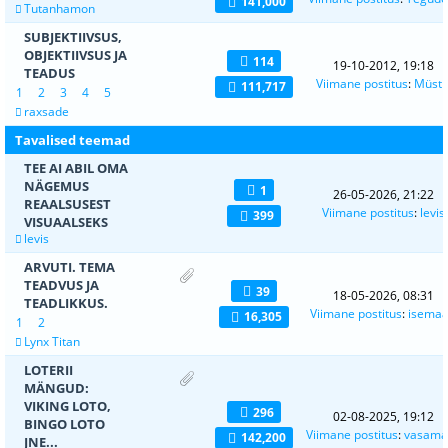
141,000
Tutanhamon
SUBJEKTIIVSUS,
OBJEKTIIVSUS JA
114
19-10-2012, 19:18
TEADUS
Viimane postitus
:
Müsti
111,717
1
2
3
4
5
raxsade
Tavalised teemad
TEE AI ABIL OMA
NÄGEMUS
1
26-05-2026, 21:22
REAALSUSEST
Viimane postitus
:
levis
399
VISUAALSEKS
levis
ARVUTI. TEMA
TEADVUS JA
39
18-05-2026, 08:31
TEADLIKKUS.
Viimane postitus
:
isema
16,305
1
2
Lynx Titan
LOTERII
MÄNGUD:
VIKING LOTO,
296
02-08-2025, 19:12
BINGO LOTO
Viimane postitus
:
vasama
142,200
JNE...