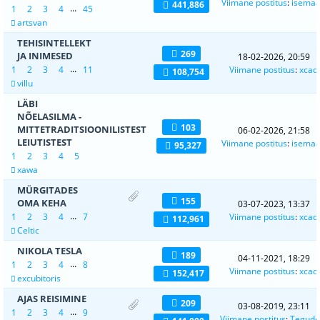
Viimane postitus
:
isema
441,886
...
1
2
3
4
45
artsvan
TEHISINTELLEKT
269
JA INIMESED
18-02-2026, 20:59
...
1
2
3
4
11
Viimane postitus
:
xcad
108,754
villu
LÄBI
NÕELASILMA -
103
MITTETRADITSIOONILISTEST
06-02-2026, 21:58
LEIUTISTEST
Viimane postitus
:
isema
95,327
1
2
3
4
5
xawa
MÜRGITADES
155
OMA KEHA
03-07-2023, 13:37
...
1
2
3
4
7
Viimane postitus
:
xcad
112,961
Celtic
NIKOLA TESLA
189
04-11-2021, 18:29
...
1
2
3
4
8
Viimane postitus
:
xcad
152,417
excubitoris
AJAS REISIMINE
209
03-08-2019, 23:11
...
1
2
3
4
9
Viimane postitus
:
Tegude