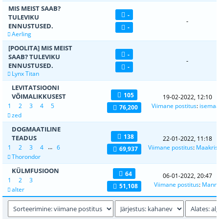
MIS MEIST SAAB?
-
TULEVIKU
-
ENNUSTUSED.
-
Aerling
[POOLITA] MIS MEIST
-
SAAB? TULEVIKU
-
ENNUSTUSED.
-
Lynx Titan
LEVITATSIOONI
105
VÕIMALIKKUSEST
19-02-2022, 12:10
1
2
3
4
5
Viimane postitus
:
isema
76,200
zed
DOGMAATILINE
138
TEADUS
22-01-2022, 11:18
...
1
2
3
4
6
Viimane postitus
:
Maakrist
69,937
Thorondor
KÜLMFUSIOON
64
06-01-2022, 20:47
1
2
3
Viimane postitus
:
Mann
51,108
alter