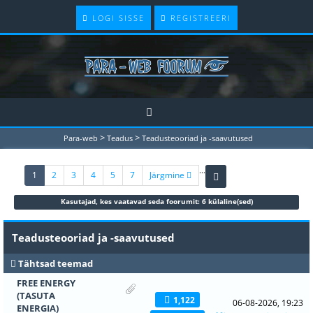
LOGI SISSE
REGISTREERI
>
>
Para-web
Teadus
Teadusteooriad ja -saavutused
...
(current)
1
2
3
4
5
7
Järgmine
Kasutajad, kes vaatavad seda foorumit: 6 külaline(sed)
Teadusteooriad ja -saavutused
Tähtsad teemad
FREE ENERGY
(TASUTA
1,122
06-08-2026, 19:23
ENERGIA)