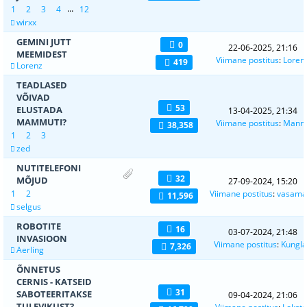
...
1
2
3
4
12
wirxx
GEMINI JUTT
0
22-06-2025, 21:16
MEEMIDEST
Viimane postitus
:
Loren
419
Lorenz
TEADLASED
VÕIVAD
53
ELUSTADA
13-04-2025, 21:34
MAMMUTI?
Viimane postitus
:
Mann
38,358
1
2
3
zed
NUTITELEFONI
32
MÕJUD
27-09-2024, 15:20
1
2
Viimane postitus
:
vasama
11,596
selgus
ROBOTITE
16
03-07-2024, 21:48
INVASIOON
Viimane postitus
:
Kungla
7,326
Aerling
ÕNNETUS
CERNIS - KATSEID
31
SABOTEERITAKSE
09-04-2024, 21:06
TULEVIKUST?