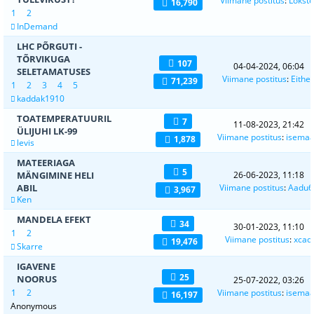
Viimane postitus
:
Lokste
16,790
1
2
InDemand
LHC PÕRGUTI -
TÕRVIKUGA
107
04-04-2024, 06:04
SELETAMATUSES
Viimane postitus
:
Eithe
71,239
1
2
3
4
5
kaddak1910
TOATEMPERATUURIL
7
11-08-2023, 21:42
ÜLIJUHI LK-99
Viimane postitus
:
isema
1,878
levis
MATEERIAGA
5
MÄNGIMINE HELI
26-06-2023, 11:18
ABIL
Viimane postitus
:
Aadu6
3,967
Ken
MANDELA EFEKT
34
30-01-2023, 11:10
1
2
Viimane postitus
:
xcad
19,476
Skarre
IGAVENE
25
NOORUS
25-07-2022, 03:26
1
2
Viimane postitus
:
isema
16,197
Anonymous