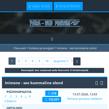
LOGI SISSE
REGISTREERI
>
>
Para-web
Inimene ja energiad
Inimene - see kummaline olend
...
(current)
1
2
3
4
5
16
Järgmine
Kasutajad, kes vaatavad seda foorumit: 6 külaline(sed)
Inimene - see kummaline olend
PSÜHHOPAATIA
216
13-07-2026, 13:43
...
1
2
3
4
9
Viimane postitus
:
kalldunn
122,651
Elderm
OPTILISED