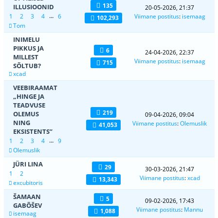
135
ILLUSIOONID
20-05-2026, 21:37
...
1
2
3
4
6
Viimane postitus
:
isemaag
102,293
Tom
INIMELU
PIKKUS JA
6
24-04-2026, 22:37
MILLEST
Viimane postitus
:
isemaag
715
SÕLTUB?
xcad
VEEBIRAAMAT
„HINGE JA
TEADVUSE
219
OLEMUS
09-04-2026, 09:04
NING
Viimane postitus
:
Olemuslik
41,053
EKSISTENTS”
...
1
2
3
4
9
Olemuslik
JÜRI LINA
29
30-03-2026, 21:47
1
2
Viimane postitus
:
xcad
13,343
excubitoris
ŠAMAAN
5
09-02-2026, 17:43
GABÕŠEV
Viimane postitus
:
Mannu
1,088
isemaag