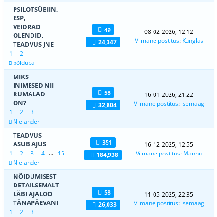
PSILOTSÜBIIN,
ESP,
VEIDRAD
49
08-02-2026, 12:12
OLENDID,
Viimane postitus
:
Kunglas
24,347
TEADVUS JNE
1
2
põlduba
MIKS
INIMESED NII
58
RUMALAD
16-01-2026, 21:22
ON?
Viimane postitus
:
isemaag
32,804
1
2
3
Nielander
TEADVUS
351
ASUB AJUS
16-12-2025, 12:55
...
1
2
3
4
15
Viimane postitus
:
Mannu
184,938
Nielander
NÕIDUMISEST
DETAILSEMALT
58
LÄBI AJALOO
11-05-2025, 22:35
TÄNAPÄEVANI
Viimane postitus
:
isemaag
26,033
1
2
3