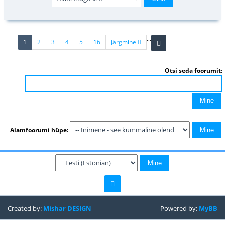
...
(current)
1
2
3
4
5
16
Järgmine
Otsi seda foorumit:
Alamfoorumi hüpe:
Created by:
Mishar DESIGN
Powered by:
MyBB