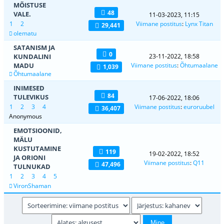
MÕISTUSE
48
VALE.
11-03-2023, 11:15
1
2
Viimane postitus
:
Lynx Titan
29,441
olematu
SATANISM JA
0
KUNDALINI
23-11-2022, 18:58
MADU
Viimane postitus
:
Õhtumaalane
1,039
Õhtumaalane
INIMESED
84
TULEVIKUS
17-06-2022, 18:06
1
2
3
4
Viimane postitus
:
euroruubel
36,407
Anonymous
EMOTSIOONID,
MÄLU
KUSTUTAMINE
119
19-02-2022, 18:52
JA ORIONI
Viimane postitus
:
Q11
47,496
TULNUKAD
1
2
3
4
5
VironShaman