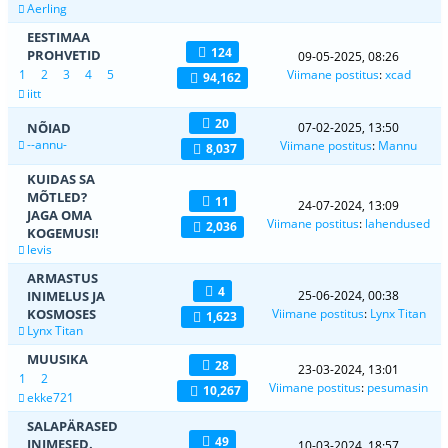
Aerling
EESTIMAA
124
PROHVETID
09-05-2025, 08:26
1
2
3
4
5
Viimane postitus
:
xcad
94,162
iitt
20
NÕIAD
07-02-2025, 13:50
--annu-
Viimane postitus
:
Mannu
8,037
KUIDAS SA
MÕTLED?
11
24-07-2024, 13:09
JAGA OMA
Viimane postitus
:
lahendused
2,036
KOGEMUSI!
levis
ARMASTUS
4
INIMELUS JA
25-06-2024, 00:38
KOSMOSES
Viimane postitus
:
Lynx Titan
1,623
Lynx Titan
MUUSIKA
28
23-03-2024, 13:01
1
2
Viimane postitus
:
pesumasin
10,267
ekke721
SALAPÄRASED
49
INIMESED.
10-03-2024, 18:57