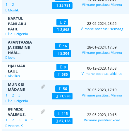
1
2
Viimane postitus
:
Mannu
35,781
Müstik
KARTUL
7
PANI ARU
22-02-2024, 23:55
PÄHE
Viimane postitus
:
isemaag
2,898
Hallucigenia
AFANTAASIA
16
JA SISEMINE
28-01-2024, 17:59
HÄÄL...
Viimane postitus
:
Mannu
5,304
levis
HJALMAR
0
06-12-2023, 13:58
LAUL
Viimane postitus
:
akkillus
585
akkillus
MUNK EI
56
MÄDANE
30-05-2023, 17:19
1
2
3
Viimane postitus
:
Mannu
31,538
Hallucigenia
INIMESE
115
VÄLIMUS.
22-05-2023, 10:15
1
2
3
4
5
Viimane postitus
:
xcad
67,138
Andres K