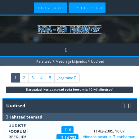
LOGI SISSE
REGISTREERI
>
>
Para-web
Meedia ja kirjandus
Uudised
(current)
1
2
3
4
5
Järgmine
Kasutajad, kes vaatavad seda foorumit: 10 külaline(sed)
Uudised
Tähtsad teemad
UUDISTE
0
FOORUMI
11-02-2005, 16:07
REEGLID!
Viimane postitus
:
Tutanhamon
14,732