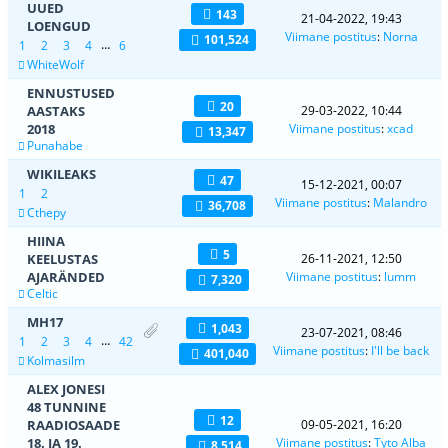
UUED
143
21-04-2022, 19:43
LOENGUD
Viimane postitus
:
Norna
101,524
...
1
2
3
4
6
WhiteWolf
ENNUSTUSED
20
AASTAKS
29-03-2022, 10:44
2018
Viimane postitus
:
xcad
13,347
Punahabe
WIKILEAKS
47
15-12-2021, 00:07
1
2
Viimane postitus
:
Malandro
36,708
Cthepy
HIINA
5
KEELUSTAS
26-11-2021, 12:50
AJARÄNDED
Viimane postitus
:
lumm
7,320
Celtic
MH17
1,043
23-07-2021, 08:46
...
1
2
3
4
42
Viimane postitus
:
I'll be back
401,040
Kolmasilm
ALEX JONESI
48 TUNNINE
12
RAADIOSAADE
09-05-2021, 16:20
18. JA 19.
Viimane postitus
:
Tyto Alba
8,514