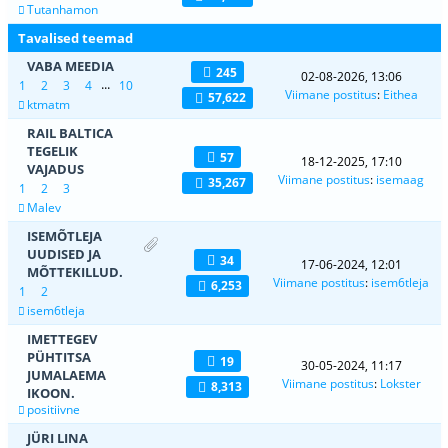
Tutanhamon
Tavalised teemad
VABA MEEDIA
245
02-08-2026, 13:06
...
1
2
3
4
10
Viimane postitus
:
Eithea
57,622
ktmatm
RAIL BALTICA
TEGELIK
57
18-12-2025, 17:10
VAJADUS
Viimane postitus
:
isemaag
35,267
1
2
3
Malev
ISEMÕTLEJA
UUDISED JA
34
17-06-2024, 12:01
MÕTTEKILLUD.
Viimane postitus
:
isem6tleja
6,253
1
2
isem6tleja
IMETTEGEV
PÜHTITSA
19
30-05-2024, 11:17
JUMALAEMA
Viimane postitus
:
Lokster
8,313
IKOON.
positiivne
JÜRI LINA