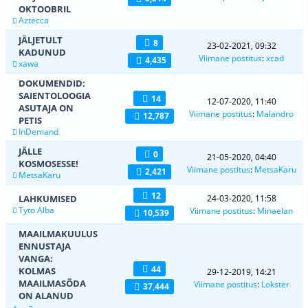
OKTOOBRIL
Aztecca
JÄLJETULT
8
23-02-2021, 09:32
KADUNUD
Viimane postitus
:
xcad
4,435
xawa
DOKUMENDID:
SAIENTOLOOGIA
14
12-07-2020, 11:40
ASUTAJA ON
Viimane postitus
:
Malandro
12,787
PETIS
InDemand
JÄLLE
0
21-05-2020, 04:40
KOSMOSESSE!
Viimane postitus
:
MetsaKaru
2,421
MetsaKaru
12
LAHKUMISED
24-03-2020, 11:58
Tyto Alba
Viimane postitus
:
Minaelan
10,539
MAAILMAKUULUS
ENNUSTAJA
VANGA:
44
KOLMAS
29-12-2019, 14:21
MAAILMASÕDA
Viimane postitus
:
Lokster
37,444
ON ALANUD