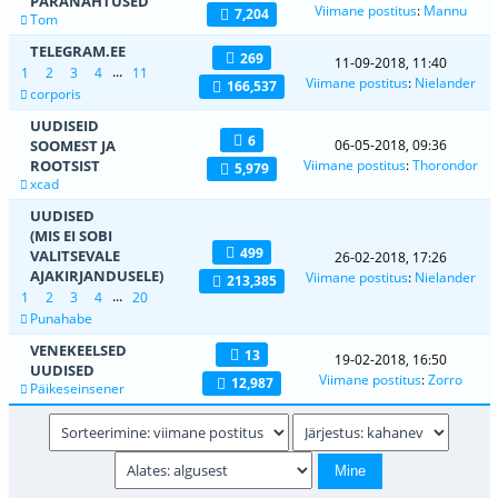
PARANÄHTUSED
Viimane postitus
:
Mannu
7,204
Tom
TELEGRAM.EE
269
11-09-2018, 11:40
...
1
2
3
4
11
Viimane postitus
:
Nielander
166,537
corporis
UUDISEID
6
SOOMEST JA
06-05-2018, 09:36
ROOTSIST
Viimane postitus
:
Thorondor
5,979
xcad
UUDISED
(MIS EI SOBI
499
VALITSEVALE
26-02-2018, 17:26
AJAKIRJANDUSELE)
Viimane postitus
:
Nielander
213,385
...
1
2
3
4
20
Punahabe
VENEKEELSED
13
19-02-2018, 16:50
UUDISED
Viimane postitus
:
Zorro
12,987
Päikeseinsener