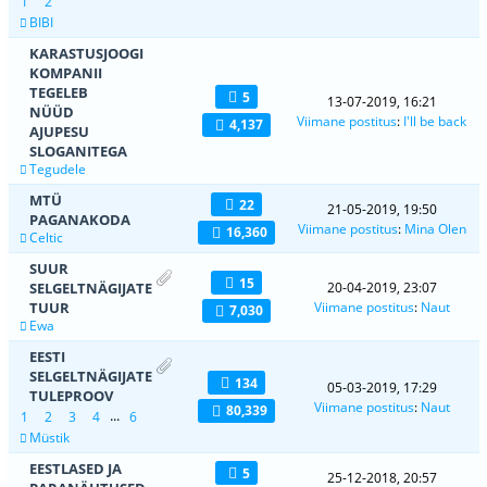
1
2
BIBI
KARASTUSJOOGI
KOMPANII
TEGELEB
5
13-07-2019, 16:21
NÜÜD
Viimane postitus
:
I'll be back
4,137
AJUPESU
SLOGANITEGA
Tegudele
MTÜ
22
21-05-2019, 19:50
PAGANAKODA
Viimane postitus
:
Mina Olen
16,360
Celtic
SUUR
15
SELGELTNÄGIJATE
20-04-2019, 23:07
TUUR
Viimane postitus
:
Naut
7,030
Ewa
EESTI
SELGELTNÄGIJATE
134
05-03-2019, 17:29
TULEPROOV
Viimane postitus
:
Naut
80,339
...
1
2
3
4
6
Müstik
EESTLASED JA
5
25-12-2018, 20:57