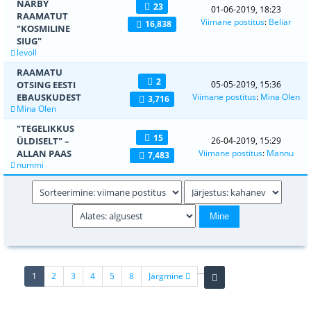
NARBY
23
01-06-2019, 18:23
RAAMATUT
Viimane postitus
:
Beliar
16,838
"KOSMILINE
SIUG"
levoll
RAAMATU
2
OTSING EESTI
05-05-2019, 15:36
EBAUSKUDEST
Viimane postitus
:
Mina Olen
3,716
Mina Olen
"TEGELIKKUS
15
ÜLDISELT" –
26-04-2019, 15:29
ALLAN PAAS
Viimane postitus
:
Mannu
7,483
nummi
...
(current)
1
2
3
4
5
8
Järgmine