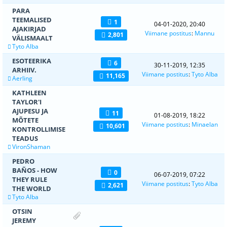
PARA
TEEMALISED
1
04-01-2020, 20:40
AJAKIRJAD
Viimane postitus
:
Mannu
2,801
VÄLISMAALT
Tyto Alba
ESOTEERIKA
6
30-11-2019, 12:35
ARHIIV.
Viimane postitus
:
Tyto Alba
11,165
Aerling
KATHLEEN
TAYLOR'I
AJUPESU JA
11
01-08-2019, 18:22
MÕTETE
Viimane postitus
:
Minaelan
10,601
KONTROLLIMISE
TEADUS
VironShaman
PEDRO
BAÑOS - HOW
0
06-07-2019, 07:22
THEY RULE
Viimane postitus
:
Tyto Alba
2,621
THE WORLD
Tyto Alba
OTSIN
JEREMY