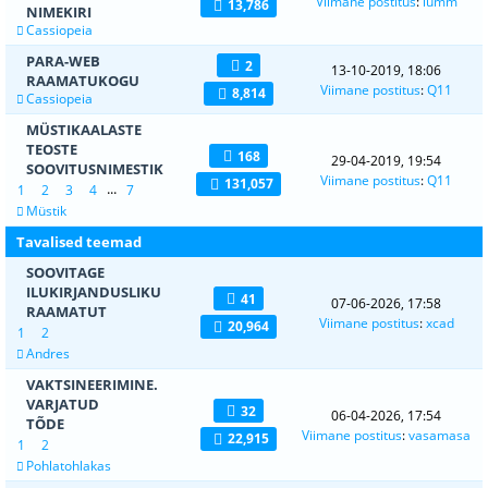
Viimane postitus
:
lumm
13,786
NIMEKIRI
Cassiopeia
PARA-WEB
2
13-10-2019, 18:06
RAAMATUKOGU
Viimane postitus
:
Q11
8,814
Cassiopeia
MÜSTIKAALASTE
TEOSTE
168
29-04-2019, 19:54
SOOVITUSNIMESTIK
Viimane postitus
:
Q11
131,057
...
1
2
3
4
7
Müstik
Tavalised teemad
SOOVITAGE
ILUKIRJANDUSLIKU
41
07-06-2026, 17:58
RAAMATUT
Viimane postitus
:
xcad
20,964
1
2
Andres
VAKTSINEERIMINE.
VARJATUD
32
06-04-2026, 17:54
TÕDE
Viimane postitus
:
vasamasa
22,915
1
2
Pohlatohlakas