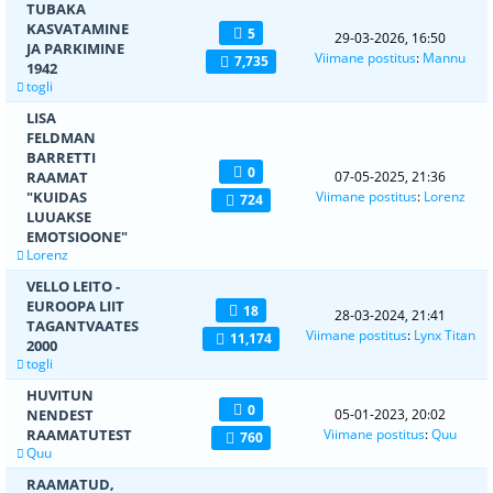
TUBAKA
KASVATAMINE
5
29-03-2026, 16:50
JA PARKIMINE
Viimane postitus
:
Mannu
7,735
1942
togli
LISA
FELDMAN
BARRETTI
0
RAAMAT
07-05-2025, 21:36
"KUIDAS
Viimane postitus
:
Lorenz
724
LUUAKSE
EMOTSIOONE"
Lorenz
VELLO LEITO -
EUROOPA LIIT
18
28-03-2024, 21:41
TAGANTVAATES
Viimane postitus
:
Lynx Titan
11,174
2000
togli
HUVITUN
0
NENDEST
05-01-2023, 20:02
RAAMATUTEST
Viimane postitus
:
Quu
760
Quu
RAAMATUD,