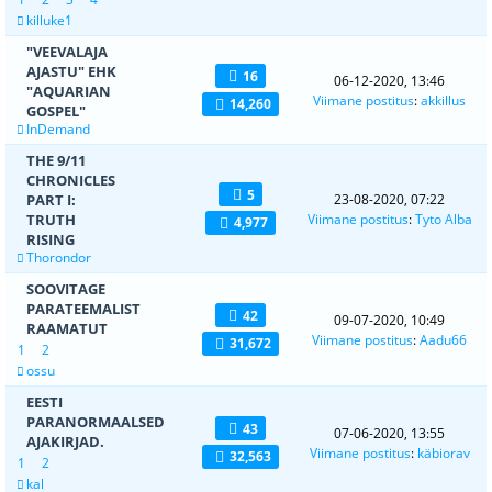
killuke1
"VEEVALAJA
AJASTU" EHK
16
06-12-2020, 13:46
"AQUARIAN
Viimane postitus
:
akkillus
14,260
GOSPEL"
InDemand
THE 9/11
CHRONICLES
5
PART I:
23-08-2020, 07:22
TRUTH
Viimane postitus
:
Tyto Alba
4,977
RISING
Thorondor
SOOVITAGE
PARATEEMALIST
42
09-07-2020, 10:49
RAAMATUT
Viimane postitus
:
Aadu66
31,672
1
2
ossu
EESTI
PARANORMAALSED
43
07-06-2020, 13:55
AJAKIRJAD.
Viimane postitus
:
käbiorav
32,563
1
2
kal