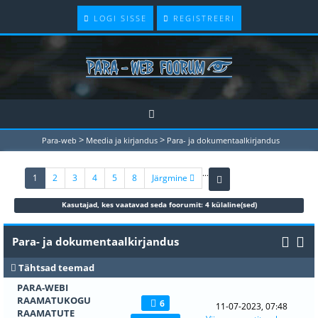
LOGI SISSE
REGISTREERI
>
>
Para-web
Meedia ja kirjandus
Para- ja dokumentaalkirjandus
...
(current)
1
2
3
4
5
8
Järgmine
Kasutajad, kes vaatavad seda foorumit: 4 külaline(sed)
Para- ja dokumentaalkirjandus
Tähtsad teemad
PARA-WEBI
RAAMATUKOGU
6
11-07-2023, 07:48
RAAMATUTE