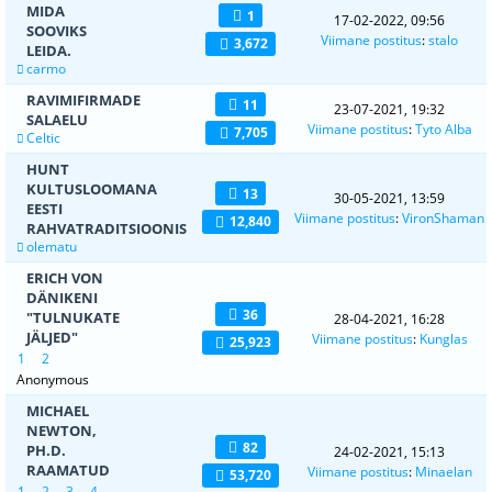
MIDA
1
17-02-2022, 09:56
SOOVIKS
Viimane postitus
:
stalo
3,672
LEIDA.
carmo
RAVIMIFIRMADE
11
23-07-2021, 19:32
SALAELU
Viimane postitus
:
Tyto Alba
7,705
Celtic
HUNT
KULTUSLOOMANA
13
30-05-2021, 13:59
EESTI
Viimane postitus
:
VironShaman
12,840
RAHVATRADITSIOONIS
olematu
ERICH VON
DÄNIKENI
36
"TULNUKATE
28-04-2021, 16:28
JÄLJED"
Viimane postitus
:
Kunglas
25,923
1
2
Anonymous
MICHAEL
NEWTON,
82
PH.D.
24-02-2021, 15:13
RAAMATUD
Viimane postitus
:
Minaelan
53,720
1
2
3
4