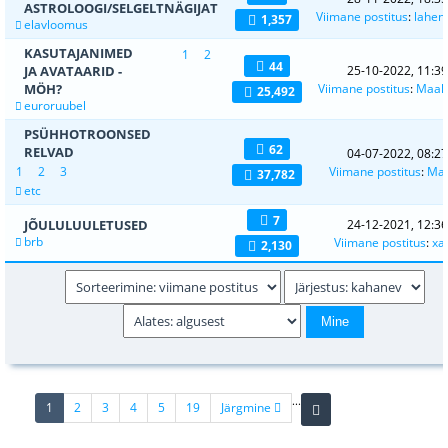
ASTROLOOGI/SELGELTNÄGIJAT
Viimane postitus
:
lahen
1,357
elavloomus
KASUTAJANIMED
1
2
44
JA AVATAARID -
25-10-2022, 11:39
MÖH?
Viimane postitus
:
Maakr
25,492
euroruubel
PSÜHHOTROONSED
62
RELVAD
04-07-2022, 08:27
1
2
3
Viimane postitus
:
Ma
37,782
etc
7
JÕULULUULETUSED
24-12-2021, 12:36
brb
Viimane postitus
:
xa
2,130
...
(current)
1
2
3
4
5
19
Järgmine