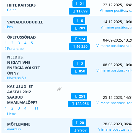
21
HIITE KAITSEKS
22-12-2025, 16:49
Celtic
Viimane postitus
:
xc
11,699
0
VANADEKODUD.EE
14-12-2025, 10:08
brb
Viimane postitus
:
b
281
ÕPETUSSÕNAD
124
04-09-2025, 13:20
1
2
3
4
5
Viimane postitus
:
kall
46,250
Punahabe
NEEDUS,
NEGATIIVNE
2
08-03-2025, 10:06
ENERGIA VÕI SITT
Viimane postitus
:
kall
850
ÕNN?
Nartsissiõis
KAS USUD, ET
AASTAL 2012
251
SAABUB
25-12-2023, 14:51
MAAILMALÕPP?
Viimane postitus
:
ise
133,056
...
1
2
3
4
11
Henc.
20
MÕTLEMINE
28-08-2023, 06:44
avardun
Viimane postitus
:
Eit
9,967