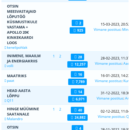
OTSIN
MEESVASTAJAID
LÕPUTÖÖ
KÜSIMUSTIKULE
2
15-03-2023, 20:52
VASTAMA +
Viimane postitus
:
Mina
925
APOLLO 20€
KINKEKAARDI
LOOS
kenelipohlak
INIMENE, MAAILM
1
2
28
28-02-2023, 11:37
JA ENERGIAKRIIS
Viimane postitus
:
Aad
12,257
volli
16
MAATRIKS
16-01-2023, 14:23
paat
Viimane postitus
:
Kun
7,789
HEAD AASTA
14
31-12-2022, 18:30
LÕPPU
Viimane postitus
:
Arl
6,071
Q11
HINGE MÜÜMINE
1
2
40
02-12-2022, 11:04
SAATANALE
Viimane postitus
:
Q
24,882
Malandro
OTSIN
4
28-11-2022, 18:35