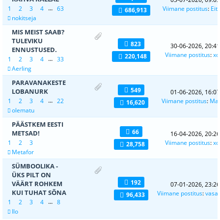
...
1
2
3
4
63
Viimane postitus
:
Eit
686,913
nokitseja
MIS MEIST SAAB?
TULEVIKU
823
30-06-2026, 20:41
ENNUSTUSED.
Viimane postitus
:
xc
220,148
...
1
2
3
4
33
Aerling
PARAVANAKESTE
549
LOBANURK
01-06-2026, 16:07
...
1
2
3
4
22
Viimane postitus
:
Ma
16,620
olematu
PÄÄSTKEM EESTI
66
METSAD!
16-04-2026, 20:26
1
2
3
Viimane postitus
:
xc
28,758
Metafor
SÜMBOOLIKA -
ÜKS PILT ON
192
VÄÄRT ROHKEM
07-01-2026, 23:26
KUI TUHAT SÕNA
Viimane postitus
:
vasa
96,433
...
1
2
3
4
8
Ilo