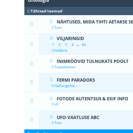
Ufoloogia
Tähtsad teemad
NÄHTUSED, MIDA TIHTI AETAKSE SE
1 Hääle
Tom
VILJARINGID
2 Hääle(d)
...
1
2
3
4
44
hiidlane
INIMRÖÖVID TULNUKATE POOLT
1 Hääle(d) -
Tutanhamon
FERMI PARADOKS
0 Hääle(d) - 0 
Hallucigenia
FOTODE AUTENTSUS & EXIF INFO
1 Hääle
vtl
UFO-VAATLUSE ABC
1 Hääle
Tom