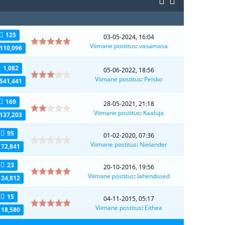
125
03-05-2024, 16:04
Viimane postitus
:
vasamasa
110,096
1,082
05-06-2022, 18:56
Viimane postitus
:
Peisko
541,441
169
28-05-2021, 21:18
Viimane postitus
:
Kaaluja
137,203
95
01-02-2020, 07:36
Viimane postitus
:
Nielander
72,841
23
20-10-2016, 19:56
Viimane postitus
:
lahendused
24,812
15
04-11-2015, 05:17
Viimane postitus
:
Eithea
18,580