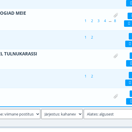
OGIAD MEIE
 2 viiest (keskmiselt)
1
2
3
4
5
...
1
2
3
4
8
1
2
viiest (keskmiselt)
1
2
3
4
5
EL TULNUKARASSI
viiest (keskmiselt)
1
2
3
4
5
1
2
viiest (keskmiselt)
1
2
3
4
5
viiest (keskmiselt)
1
2
3
4
5