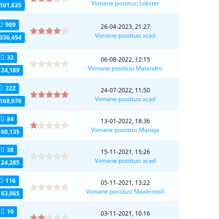
Viimane postitus
:
Lokster
101,635
909
26-04-2023, 21:27
Viimane postitus
:
xcad
336,454
32
06-08-2022, 12:15
Viimane postitus
:
Malandro
24,189
322
24-07-2022, 11:50
Viimane postitus
:
xcad
168,978
84
13-01-2022, 18:36
Viimane postitus
:
Manaja
60,135
38
15-11-2021, 15:26
Viimane postitus
:
xcad
24,285
116
05-11-2021, 13:22
Viimane postitus
:
Maakristall
63,065
10
03-11-2021, 10:16