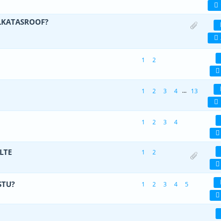
ELKATASROOF?
) - 4 viiest (keskmiselt)
1
2
3
4
5
1
2
viiest (keskmiselt)
1
2
3
4
5
...
1
2
3
4
13
(d) - 5 viiest (keskmiselt)
1
2
3
4
5
1
2
3
4
1 viiest (keskmiselt)
1
2
3
4
5
LTE
1
2
viiest (keskmiselt)
1
2
3
4
5
STU?
1
2
3
4
5
viiest (keskmiselt)
1
2
3
4
5
 2 viiest (keskmiselt)
1
2
3
4
5