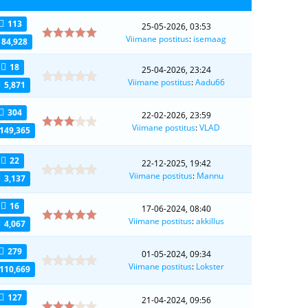
113
25-05-2026, 03:53
Viimane postitus
:
isemaag
84,928
18
25-04-2026, 23:24
Viimane postitus
:
Aadu66
5,871
304
22-02-2026, 23:59
Viimane postitus
:
VLAD
149,365
22
22-12-2025, 19:42
Viimane postitus
:
Mannu
3,137
16
17-06-2024, 08:40
Viimane postitus
:
akkillus
4,067
279
01-05-2024, 09:34
Viimane postitus
:
Lokster
110,669
127
21-04-2024, 09:56