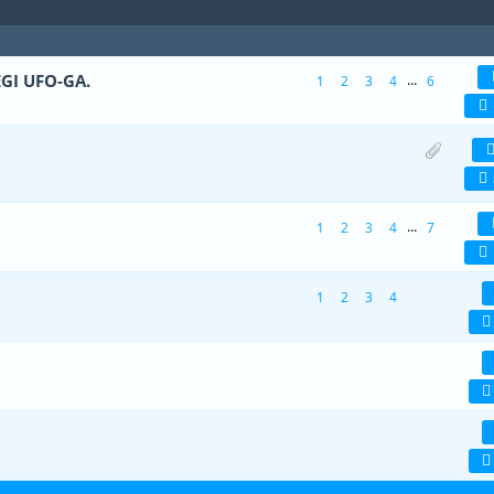
GI UFO-GA.
...
1
2
3
4
6
(d) - 5 viiest (keskmiselt)
1
2
3
4
5
 - 3 viiest (keskmiselt)
1
2
3
4
5
...
1
2
3
4
7
 2 viiest (keskmiselt)
1
2
3
4
5
1
2
3
4
viiest (keskmiselt)
1
2
3
4
5
(d) - 5 viiest (keskmiselt)
1
2
3
4
5
(d) - 5 viiest (keskmiselt)
1
2
3
4
5