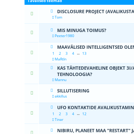
Tavalised teemad
DISCLOSURE PROJECT (AVALIKUSTA
1 Hääle
Tom
MIS MINUGA TOIMUS?
0 Hääle(d) - 0 
Peeter1980
MAAVÄLISED INTELLIGENTSED OLE
4 Hääle(d)
...
1
2
3
4
13
MaRtIn
KAS TÄHTEDEVAHELINE OBJEKT 3I
0 Hääle(d) - 0 
TEHNOLOOGIA?
Mannu
SILLUTISERING
1 Hääle
akkillus
UFO KONTAKTIDE AVALIKUSTAMIN
0 Hääle(d) - 0 
...
1
2
3
4
12
Tinar
NIBIRU, PLANEET MAA "RESTART" 
3 Hääle(d) -