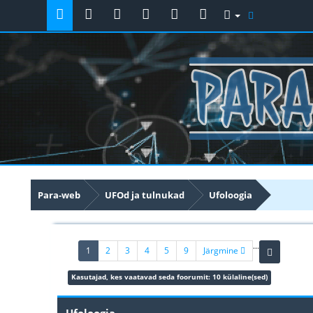
Para-web
UFOd ja tulnukad
Ufoloogia
...
(current)
1
2
3
4
5
9
Järgmine
Kasutajad, kes vaatavad seda foorumit: 10 külaline(sed)