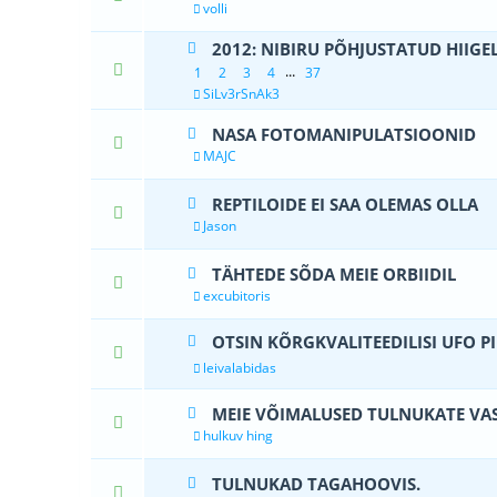
volli
2012: NIBIRU PÕHJUSTATUD HIIG
2 Hääle(d
...
1
2
3
4
37
SiLv3rSnAk3
NASA FOTOMANIPULATSIOONID
0 Hääle(d) - 0 
MAJC
REPTILOIDE EI SAA OLEMAS OLLA
1 Hääle
Jason
TÄHTEDE SÕDA MEIE ORBIIDIL
2 Hääle(d) - 
excubitoris
OTSIN KÕRGKVALITEEDILISI UFO PI
0 Hääle(d) - 0 
leivalabidas
MEIE VÕIMALUSED TULNUKATE VA
0 Hääle(d) - 0 
hulkuv hing
TULNUKAD TAGAHOOVIS.
1 Hääle(d) -