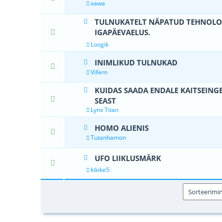
xawa
TULNUKATELT NÄPATUD TEHNOLO
IGAPÄEVAELUS.
1 Hääle(d) -
Loogik
INIMLIKUD TULNUKAD
0 Hääle(d) - 0 
Villem
KUIDAS SAADA ENDALE KAITSEING
0 Hääle(d) - 0 
SEAST
Lynx Titan
HOMO ALIENIS
0 Hääle(d) - 0 
Tutanhamon
UFO LIIKLUSMÄRK
0 Hääle(d) - 0 
kikike5