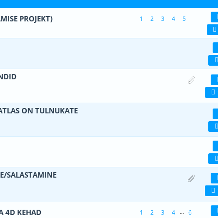
MISE PROJEKT)
1
2
3
4
5
(d) - 5 viiest (keskmiselt)
1
2
3
4
5
viiest (keskmiselt)
1
2
3
4
5
NDID
 - 3 viiest (keskmiselt)
1
2
3
4
5
/ATLAS ON TULNUKATE
viiest (keskmiselt)
1
2
3
4
5
(d) - 5 viiest (keskmiselt)
1
2
3
4
5
E/SALASTAMINE
viiest (keskmiselt)
1
2
3
4
5
JA 4D KEHAD
...
1
2
3
4
6
 2.67 viiest (keskmiselt)
1
2
3
4
5