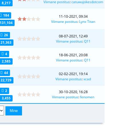
Viimane postitus
:
catuwujokesdotcom
8,217
184
11-10-2021, 09:34
Viimane postitus
:
Lynx Titan
131,104
26
08-07-2021, 12:49
Viimane postitus
:
Q11
21,363
4
18-06-2021, 20:08
Viimane postitus
:
Q11
2,585
44
02-02-2021, 19:14
Viimane postitus
:
xcad
22,729
2
30-10-2020, 16:28
Viimane postitus
:
fenomen
3,455